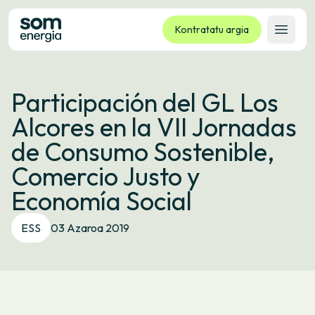
Kontratatu argia
Ireki 
Tarifak
Participación del GL Los
Zerbitzuak
Alcores en la VII Jornadas
Enpresak
de Consumo Sostenible,
Kooperatiba
Comercio Justo y
Kontaktua
Economía Social
Izapideak
ESS
03 Azaroa 2019
Bulego Birtuala
Hizkuntza:
EU
ES
CA
GL