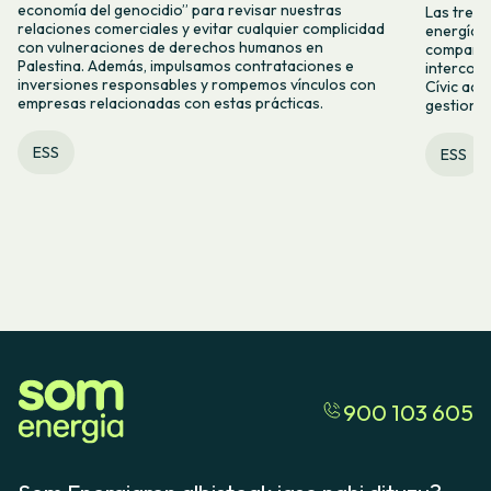
economía del genocidio” para revisar nuestras
Las tres 
relaciones comerciales y evitar cualquier complicidad
energía, 
con vulneraciones de derechos humanos en
compartid
Palestina. Además, impulsamos contrataciones e
intercoo
inversiones responsables y rompemos vínculos con
Cívic acc
empresas relacionadas con estas prácticas.
gestiona
ESS
ESS
900 103 605