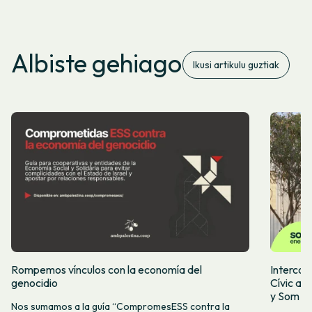
Albiste gehiago
Ikusi artikulu guztiak
Rompemos vínculos con la economía del
Intercoo
genocidio
Cívic ap
y Som Mo
Nos sumamos a la guía “CompromesESS contra la