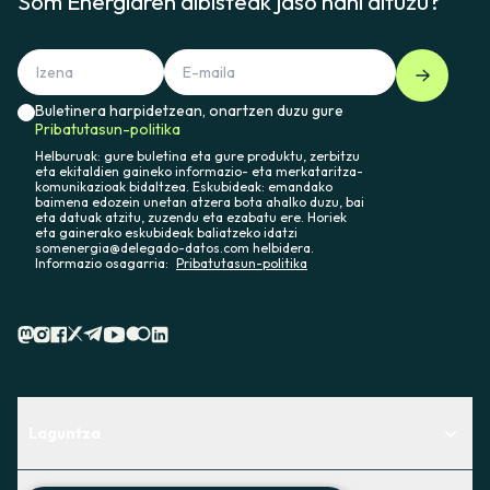
Som Energiaren albisteak jaso nahi dituzu?
Buletinera harpidetzean, onartzen duzu gure
Pribatutasun-politika
Helburuak: gure buletina eta gure produktu, zerbitzu
eta ekitaldien gaineko informazio- eta merkataritza-
komunikazioak bidaltzea. Eskubideak: emandako
baimena edozein unetan atzera bota ahalko duzu, bai
eta datuak atzitu, zuzendu eta ezabatu ere. Horiek
eta gainerako eskubideak baliatzeko idatzi
somenergia@delegado-datos.com helbidera.
Informazio osagarria:
Pribatutasun-politika
Laguntza
Centro de Ayuda