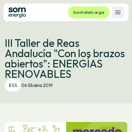
Kontratatu argia
Ireki 
Tarifak
III Taller de Reas
Zerbitzuak
Andalucía "Con los brazos
Enpresak
abiertos": ENERGÍAS
Kooperatiba
RENOVABLES
Kontaktua
Izapideak
ESS
06 Ekaina 2019
Bulego Birtuala
Hizkuntza:
EU
ES
CA
GL