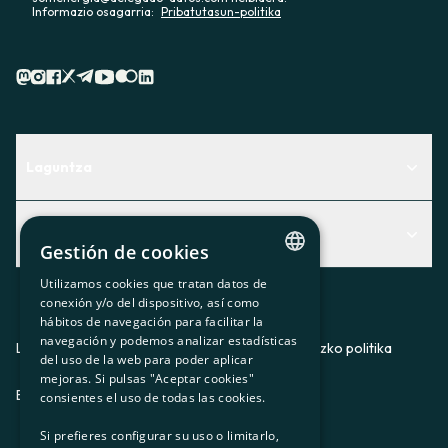
Informazio osagarria:
Pribatutasun-politika
Laguntza
Centro de Ayuda
Albisteak
Aurkitu zerbitzurik egokiena zuretzat
Gestión de cookies
Albisteak
Contacto
Utilizamos cookies que tratan datos de
CATALAN
conexión y/o del dispositivo, así como
Bazkideen txokoa
hábitos de navegación para facilitar la
SPANISH
navegación y podemos analizar estadísticas
Prentsa
Lege-oharra
Pribatutasun-politika
Cookieei buruzko politika
del uso de la web para poder aplicar
GL
mejoras. Si pulsas "Aceptar cookies"
Gurekin lan egin
ES
CA
GL
EU
BASQUE
consientes el uso de todas las cookies.
Si prefieres configurar su uso o limitarlo,