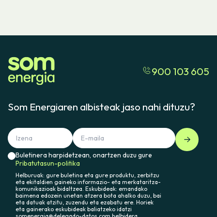
900 103 605
Som Energiaren albisteak jaso nahi dituzu?
Buletinera harpidetzean, onartzen duzu gure
Pribatutasun-politika
Helburuak: gure buletina eta gure produktu, zerbitzu
eta ekitaldien gaineko informazio- eta merkataritza-
komunikazioak bidaltzea. Eskubideak: emandako
baimena edozein unetan atzera bota ahalko duzu, bai
eta datuak atzitu, zuzendu eta ezabatu ere. Horiek
eta gainerako eskubideak baliatzeko idatzi
somenergia@delegado-datos.com helbidera.