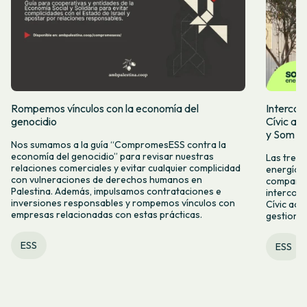
Rompemos vínculos con la economía del
Intercoo
genocidio
Cívic ap
y Som Mo
Nos sumamos a la guía “CompromesESS contra la
economía del genocidio” para revisar nuestras
Las tres 
relaciones comerciales y evitar cualquier complicidad
energía, 
con vulneraciones de derechos humanos en
compartid
Palestina. Además, impulsamos contrataciones e
intercoo
inversiones responsables y rompemos vínculos con
Cívic acc
empresas relacionadas con estas prácticas.
gestiona
ESS
ESS