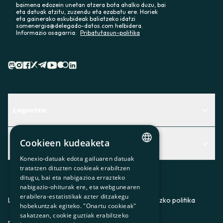
baimena edozein unetan atzera bota ahalko duzu, bai
eta datuak atzitu, zuzendu eta ezabatu ere. Horiek
eta gainerako eskubideak baliatzeko idatzi
somenergia@delegado-datos.com helbidera.
Informazio osagarria:
Pribatutasun-politika
Laguntza
Centro de Ayuda
Cookieen kudeaketa
Albisteak
Aurkitu zerbitzurik egokiena zuretzat
Konexio-datuak edota gailuaren datuak
CATALAN
Albisteak
Contacto
tratatzen dituzten cookieak erabiltzen
ditugu, bai eta nabigazioa errazteko
SPANISH
Bazkideen txokoa
nabigazio-ohiturak ere, eta webgunearen
erabilera-estatistikak azter ditzakegu
GL
Prentsa
Lege-oharra
Pribatutasun-politika
Cookieei buruzko politika
hobekuntzak egiteko. "Onartu cookieak"
BASQUE
sakatzean, cookie guztiak erabiltzeko
Gurekin lan egin