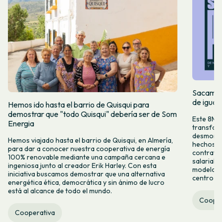
Sacamos 
de igual
Hemos ido hasta el barrio de Quisqui para
demostrar que "todo Quisqui" debería ser de Som
Este 8M, 
Energia
transform
desmontar
Hemos viajado hasta el barrio de Quisqui, en Almería,
hechos y 
para dar a conocer nuestra cooperativa de energía
contrataci
100% renovable mediante una campaña cercana e
salarial 
ingeniosa junto al creador Erik Harley. Con esta
modelo co
iniciativa buscamos demostrar que una alternativa
centro ca
energética ética, democrática y sin ánimo de lucro
está al alcance de todo el mundo.
Cooper
Cooperativa