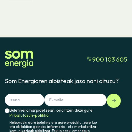
900 103 605
Som Energiaren albisteak jaso nahi dituzu?
Buletinera harpidetzean, onartzen duzu gure
Pribatutasun-politika
Helburuak: gure buletina eta gure produktu, zerbitzu
eta ekitaldien gaineko informazio- eta merkataritza-
komunikazioak bidaltzea. Eskubideak: emandako