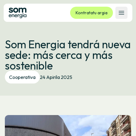
Kontratatu argia
Ireki 
Tarifak
Som Energia tendrá nueva
Zerbitzuak
sede: más cerca y más
Enpresak
sostenible
Kooperatiba
Kontaktua
Cooperativa
24 Apirila 2025
Izapideak
Bulego Birtuala
Hizkuntza:
EU
ES
CA
GL