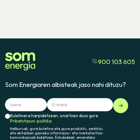
900 103 605
Som Energiaren albisteak jaso nahi dituzu?
Buletinera harpidetzean, onartzen duzu gure
Pribatutasun-politika
Helburuak: gure buletina eta gure produktu, zerbitzu
eta ekitaldien gaineko informazio- eta merkataritza-
komunikazioak bidaltzea. Eskubideak: emandako