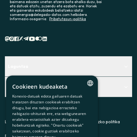
baimena edozein unetan atzera bota ahalko duzu, bai
eta datuak atzitu, zuzendu eta ezabatu ere. Horiek
eta gainerako eskubideak baliatzeko idatzi
somenergia@delegado-datos.com helbidera.
Informazio osagarria:
Pribatutasun-politika
Laguntza
Centro de Ayuda
Cookieen kudeaketa
Albisteak
Aurkitu zerbitzurik egokiena zuretzat
Konexio-datuak edota gailuaren datuak
CATALAN
Albisteak
Contacto
tratatzen dituzten cookieak erabiltzen
ditugu, bai eta nabigazioa errazteko
SPANISH
Bazkideen txokoa
nabigazio-ohiturak ere, eta webgunearen
erabilera-estatistikak azter ditzakegu
GL
Prentsa
Lege-oharra
Pribatutasun-politika
Cookieei buruzko politika
hobekuntzak egiteko. "Onartu cookieak"
BASQUE
sakatzean, cookie guztiak erabiltzeko
Gurekin lan egin
ES
CA
GL
EU
baimena ematen diguzu.