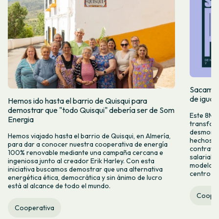
Sacamos 
de igual
Hemos ido hasta el barrio de Quisqui para
demostrar que "todo Quisqui" debería ser de Som
Este 8M, 
Energia
transform
desmontar
Hemos viajado hasta el barrio de Quisqui, en Almería,
hechos y 
para dar a conocer nuestra cooperativa de energía
contrataci
100% renovable mediante una campaña cercana e
salarial 
ingeniosa junto al creador Erik Harley. Con esta
modelo co
iniciativa buscamos demostrar que una alternativa
centro ca
energética ética, democrática y sin ánimo de lucro
está al alcance de todo el mundo.
Cooper
Cooperativa