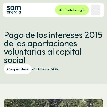
Kontratatu argia
Ireki 
Tarifak
Pago de los intereses 2015
Zerbitzuak
de las aportaciones
Enpresak
voluntarias al capital
Kooperatiba
social
Kontaktua
Izapideak
Cooperativa
26 Urtarrila 2016
Bulego Birtuala
Hizkuntza:
EU
ES
CA
GL