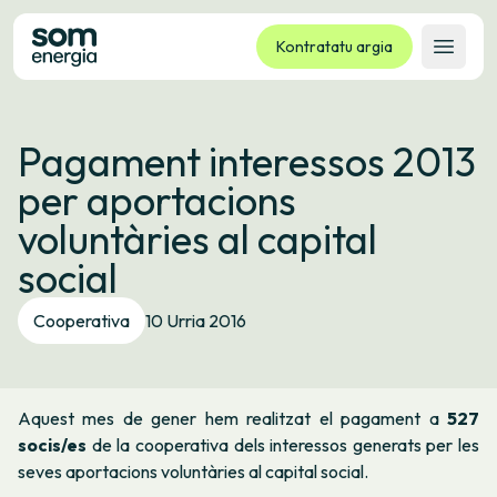
Kontratatu argia
Ireki 
Tarifak
Pagament interessos 2013
Zerbitzuak
per aportacions
Enpresak
voluntàries al capital
Kooperatiba
social
Kontaktua
Izapideak
Cooperativa
10 Urria 2016
Bulego Birtuala
Hizkuntza:
EU
ES
CA
GL
Aquest mes de gener hem realitzat el pagament a
527
socis/es
de la cooperativa dels interessos generats per les
seves aportacions voluntàries al capital social.