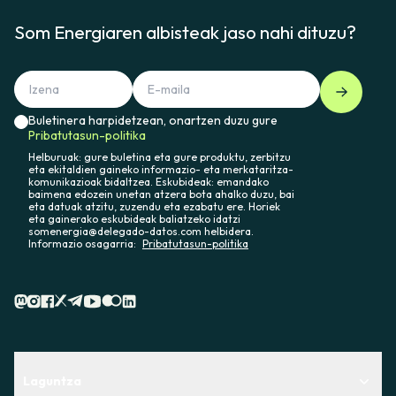
Som Energiaren albisteak jaso nahi dituzu?
Buletinera harpidetzean, onartzen duzu gure
Pribatutasun-politika
Helburuak: gure buletina eta gure produktu, zerbitzu
eta ekitaldien gaineko informazio- eta merkataritza-
komunikazioak bidaltzea. Eskubideak: emandako
baimena edozein unetan atzera bota ahalko duzu, bai
eta datuak atzitu, zuzendu eta ezabatu ere. Horiek
eta gainerako eskubideak baliatzeko idatzi
somenergia@delegado-datos.com helbidera.
Informazio osagarria:
Pribatutasun-politika
Laguntza