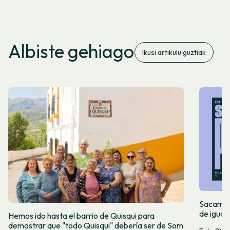
Albiste gehiago
Ikusi artikulu guztiak
Sacamos 
de igual
Hemos ido hasta el barrio de Quisqui para
demostrar que "todo Quisqui" debería ser de Som