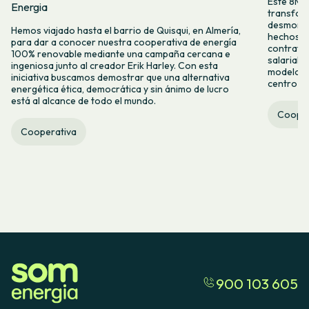
Este 8M, 
Energia
transform
desmontar
Hemos viajado hasta el barrio de Quisqui, en Almería,
hechos y 
para dar a conocer nuestra cooperativa de energía
contrataci
100% renovable mediante una campaña cercana e
salarial 
ingeniosa junto al creador Erik Harley. Con esta
modelo co
iniciativa buscamos demostrar que una alternativa
centro ca
energética ética, democrática y sin ánimo de lucro
está al alcance de todo el mundo.
Cooper
Cooperativa
900 103 605