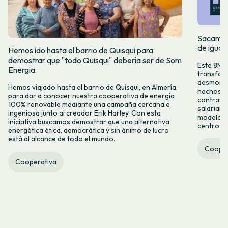
Sacamos 
de igual
Hemos ido hasta el barrio de Quisqui para
demostrar que "todo Quisqui" debería ser de Som
Este 8M, 
Energia
transform
desmontar
Hemos viajado hasta el barrio de Quisqui, en Almería,
hechos y 
para dar a conocer nuestra cooperativa de energía
contrataci
100% renovable mediante una campaña cercana e
salarial 
ingeniosa junto al creador Erik Harley. Con esta
modelo co
iniciativa buscamos demostrar que una alternativa
centro ca
energética ética, democrática y sin ánimo de lucro
está al alcance de todo el mundo.
Cooper
Cooperativa