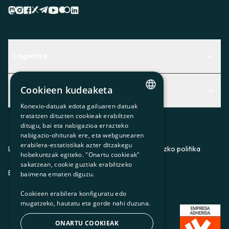
Laguntza
Centro de Ayuda
Cookieen kudeaketa
Albisteak
Aurkitu zerbitzurik egokiena zuretzat
Konexio-datuak edota gailuaren datuak
CATALAN
Albisteak
Contacto
tratatzen dituzten cookieak erabiltzen
ditugu, bai eta nabigazioa errazteko
SPANISH
Bazkideen txokoa
nabigazio-ohiturak ere, eta webgunearen
erabilera-estatistikak azter ditzakegu
GL
Prentsa
Lege-oharra
Pribatutasun-politika
Cookieei buruzko politika
hobekuntzak egiteko. "Onartu cookieak"
BASQUE
sakatzean, cookie guztiak erabiltzeko
Gurekin lan egin
ES
CA
GL
EU
baimena ematen diguzu.
Cookieen erabilera konfiguratu edo
mugatzeko, hautatu eta gorde nahi duzuna.
ONARTU COOKIEAK