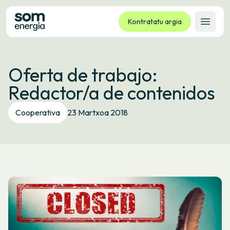
Kontratatu argia
Ireki 
Tarifak
Oferta de trabajo:
Zerbitzuak
Redactor/a de contenidos
Enpresak
Kooperatiba
Cooperativa
23 Martxoa 2018
Kontaktua
Izapideak
Bulego Birtuala
Hizkuntza:
EU
ES
CA
GL