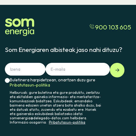
900 103 605
Som Energiaren albisteak jaso nahi dituzu?
Buletinera harpidetzean, onartzen duzu gure
Pribatutasun-politika
Helburuak: gure buletina eta gure produktu, zerbitzu
eta ekitaldien gaineko informazio- eta merkataritza-
komunikazioak bidaltzea. Eskubideak: emandako
baimena edozein unetan atzera bota ahalko duzu, bai
eta datuak atzitu, zuzendu eta ezabatu ere. Horiek
eta gainerako eskubideak baliatzeko idatzi
somenergia@delegado-datos.com helbidera.
Informazio osagarria:
Pribatutasun-politika