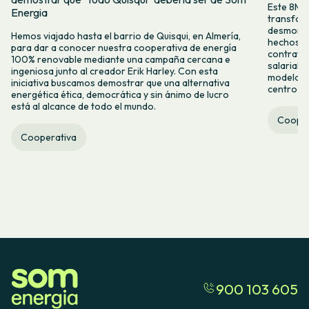
Este 8M, 
Energia
transform
desmontar
Hemos viajado hasta el barrio de Quisqui, en Almería,
hechos y 
para dar a conocer nuestra cooperativa de energía
contrataci
100% renovable mediante una campaña cercana e
salarial 
ingeniosa junto al creador Erik Harley. Con esta
modelo co
iniciativa buscamos demostrar que una alternativa
centro ca
energética ética, democrática y sin ánimo de lucro
está al alcance de todo el mundo.
Cooper
Cooperativa
900 103 605