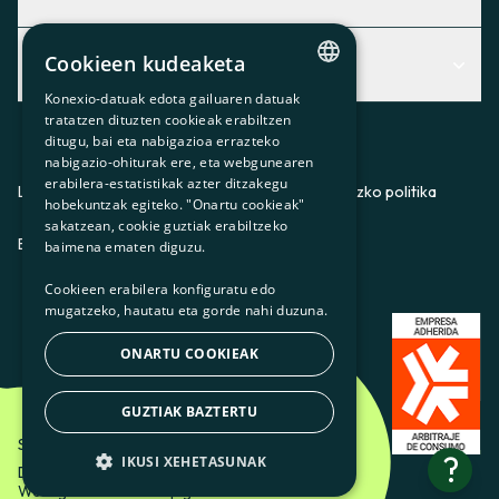
Centro de Ayuda
Cookieen kudeaketa
Albisteak
Aurkitu zerbitzurik egokiena zuretzat
Konexio-datuak edota gailuaren datuak
CATALAN
Albisteak
Contacto
tratatzen dituzten cookieak erabiltzen
ditugu, bai eta nabigazioa errazteko
SPANISH
Bazkideen txokoa
nabigazio-ohiturak ere, eta webgunearen
erabilera-estatistikak azter ditzakegu
GL
Prentsa
Lege-oharra
Pribatutasun-politika
Cookieei buruzko politika
hobekuntzak egiteko. "Onartu cookieak"
BASQUE
sakatzean, cookie guztiak erabiltzeko
Gurekin lan egin
ES
CA
GL
EU
baimena ematen diguzu.
Cookieen erabilera konfiguratu edo
mugatzeko, hautatu eta gorde nahi duzuna.
ONARTU COOKIEAK
GUZTIAK BAZTERTU
Som Energia SCCL - 2026
?
IKUSI XEHETASUNAK
Diseinatzailea: Etéreo Design.
Web-garatzailea: Utopig Studio