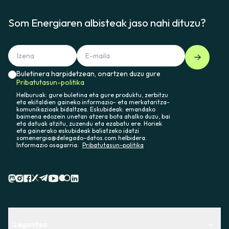
Som Energiaren albisteak jaso nahi dituzu?
Buletinera harpidetzean, onartzen duzu gure
Pribatutasun-politika
Helburuak: gure buletina eta gure produktu, zerbitzu
eta ekitaldien gaineko informazio- eta merkataritza-
komunikazioak bidaltzea. Eskubideak: emandako
baimena edozein unetan atzera bota ahalko duzu, bai
eta datuak atzitu, zuzendu eta ezabatu ere. Horiek
eta gainerako eskubideak baliatzeko idatzi
somenergia@delegado-datos.com helbidera.
Informazio osagarria:
Pribatutasun-politika
Laguntza