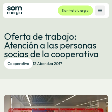
Kontratatu argia
Ireki 
Tarifak
Oferta de trabajo:
Zerbitzuak
Atención a las personas
Enpresak
socias de la cooperativa
Kooperatiba
Kontaktua
Cooperativa
12 Abendua 2017
Izapideak
Bulego Birtuala
Hizkuntza:
EU
ES
CA
GL