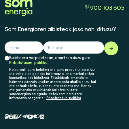
900 103 605
Som Energiaren albisteak jaso nahi dituzu?
Buletinera harpidetzean, onartzen duzu gure
Pribatutasun-politika
Helburuak: gure buletina eta gure produktu, zerbitzu
eta ekitaldien gaineko informazio- eta merkataritza-
komunikazioak bidaltzea. Eskubideak: emandako
baimena edozein unetan atzera bota ahalko duzu, bai
eta datuak atzitu, zuzendu eta ezabatu ere. Horiek
eta gainerako eskubideak baliatzeko idatzi
somenergia@delegado-datos.com helbidera.
Informazio osagarria:
Pribatutasun-politika