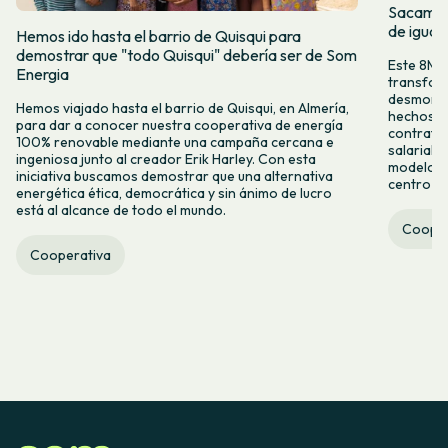
Sacamos 
de igual
Hemos ido hasta el barrio de Quisqui para
demostrar que "todo Quisqui" debería ser de Som
Este 8M, 
Energia
transform
desmontar
Hemos viajado hasta el barrio de Quisqui, en Almería,
hechos y 
para dar a conocer nuestra cooperativa de energía
contrataci
100% renovable mediante una campaña cercana e
salarial 
ingeniosa junto al creador Erik Harley. Con esta
modelo co
iniciativa buscamos demostrar que una alternativa
centro ca
energética ética, democrática y sin ánimo de lucro
está al alcance de todo el mundo.
Cooper
Cooperativa