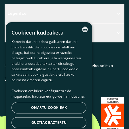
Laguntza
Centro de Ayuda
Cookieen kudeaketa
Albisteak
Aurkitu zerbitzurik egokiena zuretzat
Konexio-datuak edota gailuaren datuak
Albisteak
CATALAN
Contacto
tratatzen dituzten cookieak erabiltzen
ditugu, bai eta nabigazioa errazteko
SPANISH
Bazkideen txokoa
nabigazio-ohiturak ere, eta webgunearen
erabilera-estatistikak azter ditzakegu
GL
Prentsa
Lege-oharra
Pribatutasun-politika
Cookieei buruzko politika
hobekuntzak egiteko. "Onartu cookieak"
BASQUE
sakatzean, cookie guztiak erabiltzeko
Gurekin lan egin
ES
CA
GL
EU
baimena ematen diguzu.
Cookieen erabilera konfiguratu edo
mugatzeko, hautatu eta gorde nahi duzuna.
ONARTU COOKIEAK
GUZTIAK BAZTERTU