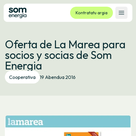
Kontratatu argia
Ireki 
Tarifak
Oferta de La Marea para
Zerbitzuak
socios y socias de Som
Enpresak
Energia
Kooperatiba
Kontaktua
Cooperativa
19 Abendua 2016
Izapideak
Bulego Birtuala
Hizkuntza:
EU
ES
CA
GL