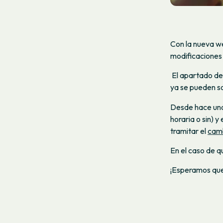
Con la nueva w
modificaciones
El apartado d
ya se pueden so
Desde hace unos
horaria o sin) y 
tramitar el
camb
En el caso de q
¡Esperamos que 