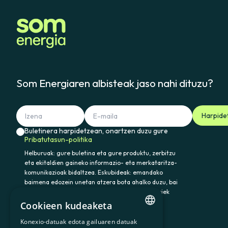
Som Energiaren albisteak jaso nahi dituzu?
Harpide
Buletinera harpidetzean, onartzen duzu gure
Pribatutasun-politika
Helburuak: gure buletina eta gure produktu, zerbitzu
eta ekitaldien gaineko informazio- eta merkataritza-
komunikazioak bidaltzea. Eskubideak: emandako
baimena edozein unetan atzera bota ahalko duzu, bai
eta datuak atzitu, zuzendu eta ezabatu ere. Horiek
eta gainerako eskubideak baliatzeko idatzi
Cookieen kudeaketa
somenergia@delegado-datos.com helbidera.
Informazio osagarria:
Pribatutasun-politika
Konexio-datuak edota gailuaren datuak
CATALAN