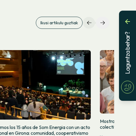
Ikusi artikulu guztiak
Laguntza behar?
Mostramos quien
colectivamente
mos los 15 años de Som Energia con un acto
cional en Girona: comunidad, cooperativismo