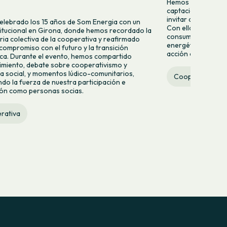
Hemos lanzado una
captación para da
invitar a más pers
lebrado los 15 años de Som Energia con un
Con ella queremos 
titucional en Girona, donde hemos recordado la
consumir energía v
ria colectiva de la cooperativa y reafirmado
energético desde la
compromiso con el futuro y la transición
acción colectiva.
ca. Durante el evento, hemos compartido
miento, debate sobre cooperativismo y
 social, y momentos lúdico-comunitarios,
Cooperativa
do la fuerza de nuestra participación e
ión como personas socias.
rativa