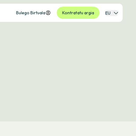
Bulego Birtuala
Kontratatu argia
EU