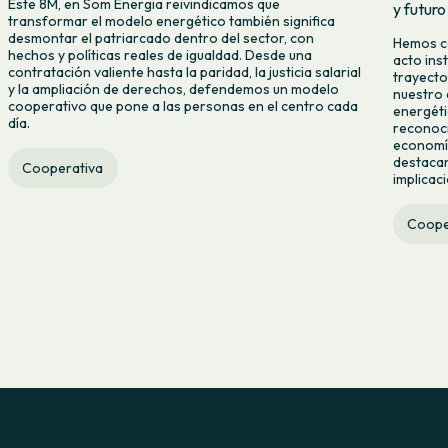
Este 8M, en Som Energia reivindicamos que
y futuro
transformar el modelo energético también significa
desmontar el patriarcado dentro del sector, con
Hemos ce
hechos y políticas reales de igualdad. Desde una
acto ins
contratación valiente hasta la paridad, la justicia salarial
trayecto
y la ampliación de derechos, defendemos un modelo
nuestro 
cooperativo que pone a las personas en el centro cada
energéti
día.
reconoci
economía
destacan
Cooperativa
implicac
Coope