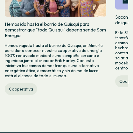
Sacamos 
de igual
Hemos ido hasta el barrio de Quisqui para
demostrar que "todo Quisqui" debería ser de Som
Este 8M, 
Energia
transform
desmontar
Hemos viajado hasta el barrio de Quisqui, en Almería,
hechos y 
para dar a conocer nuestra cooperativa de energía
contrataci
100% renovable mediante una campaña cercana e
salarial 
ingeniosa junto al creador Erik Harley. Con esta
modelo co
iniciativa buscamos demostrar que una alternativa
centro ca
energética ética, democrática y sin ánimo de lucro
está al alcance de todo el mundo.
Cooper
Cooperativa