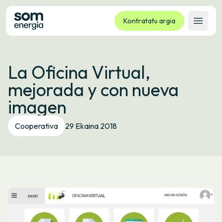
Kontratatu argia
Ireki 
Tarifak
La Oficina Virtual,
Zerbitzuak
mejorada y con nueva
Enpresak
imagen
Kooperatiba
Kontaktua
Cooperativa
29 Ekaina 2018
Izapideak
Bulego Birtuala
Hizkuntza:
EU
ES
CA
GL