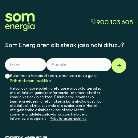
900 103 605
Som Energiaren albisteak jaso nahi dituzu?
Buletinera harpidetzean, onartzen duzu gure
Pribatutasun-politika
Helburuak: gure buletina eta gure produktu, zerbitzu
eta ekitaldien gaineko informazio- eta merkataritza-
komunikazioak bidaltzea. Eskubideak: emandako
baimena edozein unetan atzera bota ahalko duzu, bai
eta datuak atzitu, zuzendu eta ezabatu ere. Horiek
eta gainerako eskubideak baliatzeko idatzi
somenergia@delegado-datos.com helbidera.
Informazio osagarria:
Pribatutasun-politika