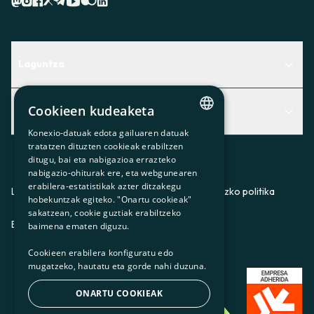
Laguntza
Centro de Ayuda
Cookieen kudeaketa
Albisteak
Aurkitu zerbitzurik egokiena zuretzat
Konexio-datuak edota gailuaren datuak
Albisteak
CATALAN
Contacto
tratatzen dituzten cookieak erabiltzen
ditugu, bai eta nabigazioa errazteko
SPANISH
Bazkideen txokoa
nabigazio-ohiturak ere, eta webgunearen
erabilera-estatistikak azter ditzakegu
GL
Prentsa
Lege-oharra
Pribatutasun-politika
Cookieei buruzko politika
hobekuntzak egiteko. "Onartu cookieak"
BASQUE
sakatzean, cookie guztiak erabiltzeko
Gurekin lan egin
ES
CA
GL
EU
baimena ematen diguzu.
Cookieen erabilera konfiguratu edo
mugatzeko, hautatu eta gorde nahi duzuna.
ONARTU COOKIEAK