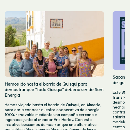
Sacamos 
de igual
Hemos ido hasta el barrio de Quisqui para
demostrar que "todo Quisqui" debería ser de Som
Este 8M, 
Energia
transform
desmontar
Hemos viajado hasta el barrio de Quisqui, en Almería,
hechos y 
para dar a conocer nuestra cooperativa de energía
contrataci
100% renovable mediante una campaña cercana e
salarial 
ingeniosa junto al creador Erik Harley. Con esta
modelo co
iniciativa buscamos demostrar que una alternativa
centro ca
energética ética, democrática y sin ánimo de lucro