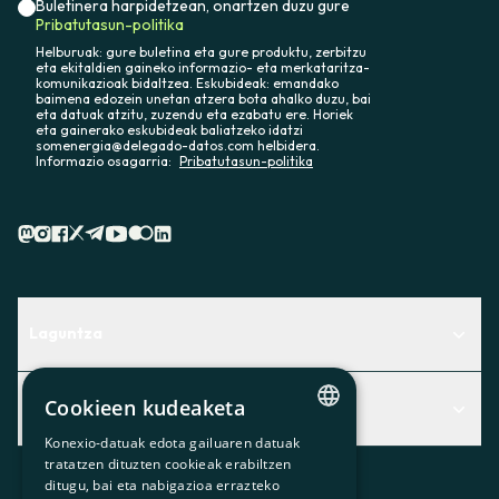
Buletinera harpidetzean, onartzen duzu gure
Pribatutasun-politika
Helburuak: gure buletina eta gure produktu, zerbitzu
eta ekitaldien gaineko informazio- eta merkataritza-
komunikazioak bidaltzea. Eskubideak: emandako
baimena edozein unetan atzera bota ahalko duzu, bai
eta datuak atzitu, zuzendu eta ezabatu ere. Horiek
eta gainerako eskubideak baliatzeko idatzi
somenergia@delegado-datos.com helbidera.
Informazio osagarria:
Pribatutasun-politika
Laguntza
Centro de Ayuda
Cookieen kudeaketa
Albisteak
Aurkitu zerbitzurik egokiena zuretzat
Konexio-datuak edota gailuaren datuak
Albisteak
CATALAN
Contacto
tratatzen dituzten cookieak erabiltzen
ditugu, bai eta nabigazioa errazteko
SPANISH
Bazkideen txokoa