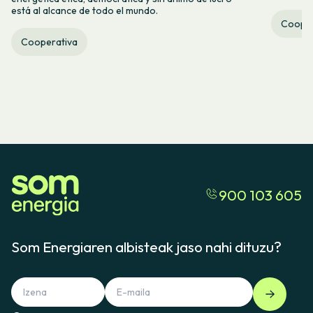
está al alcance de todo el mundo.
Cooper
Cooperativa
900 103 605
Som Energiaren albisteak jaso nahi dituzu?