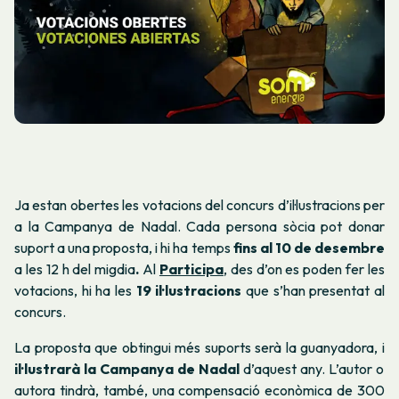
Ja estan obertes les votacions del concurs d’il·lustracions per
a la Campanya de Nadal. Cada persona sòcia pot donar
suport a una proposta, i hi ha temps
fins al 10 de desembre
a les 12 h del migdia
.
Al
Participa
, des d’on es poden fer les
votacions, hi ha les
19 il·lustracions
que s’han presentat al
concurs.
La proposta que obtingui més suports serà la guanyadora, i
il·lustrarà la Campanya de Nadal
d’aquest any. L’autor o
autora tindrà, també, una compensació econòmica de 300