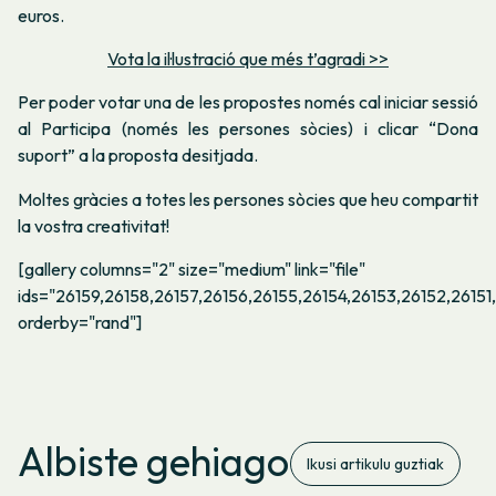
euros.
Vota la il·lustració que més t’agradi >>
Per poder votar una de les propostes només cal iniciar sessió
al Participa (només les persones sòcies) i clicar “Dona
suport” a la proposta desitjada.
Moltes gràcies a totes les persones sòcies que heu compartit
la vostra creativitat!
[gallery columns="2" size="medium" link="file"
ids="26159,26158,26157,26156,26155,26154,26153,26152,26151
orderby="rand"]
Albiste gehiago
Ikusi artikulu guztiak