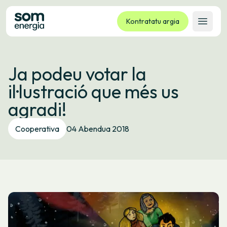
Kontratatu argia
Ireki 
Tarifak
Ja podeu votar la
Zerbitzuak
il·lustració que més us
Enpresak
agradi!
Kooperatiba
Kontaktua
Cooperativa
04 Abendua 2018
Izapideak
Bulego Birtuala
Hizkuntza:
EU
ES
CA
GL