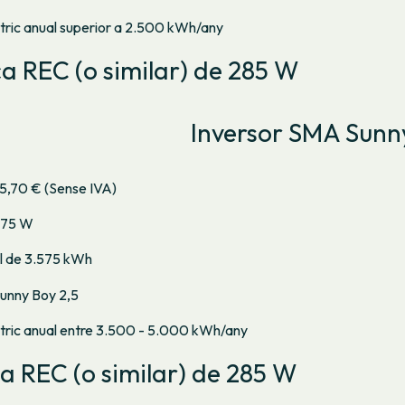
ctric anual superior a 2.500 kWh/any
ca REC (o similar) de 285 W
Inversor SMA Sunn
5,70 € (Sense IVA)
275 W
l de 3.575 kWh
unny Boy 2,5
ctric anual entre 3.500 - 5.000 kWh/any
ca REC (o similar) de 285 W