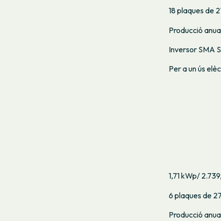
18 plaques de 
Producció anua
Inversor SMA S
Per a un ús elè
1,71 kWp/ 2.73
6 plaques de 2
Producció anua