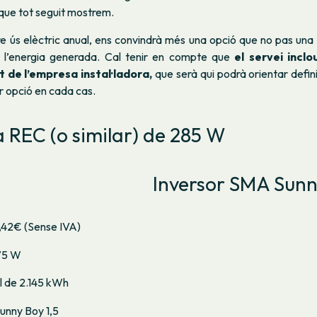
 que tot seguit mostrem.
e ús elèctric anual, ens convindrà més una opció que no pas una
or l’energia generada. Cal tenir en compte que
el servei incl
t de l’empresa instal·ladora,
que serà qui podrà orientar defi
or opció en cada cas.
a REC (o similar) de 285 W
Inversor SMA Sunn
9,42€ (Sense IVA)
75 W
l de 2.145 kWh
unny Boy 1,5