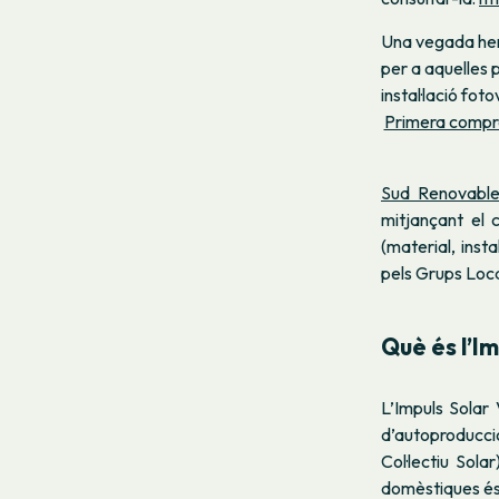
Una vegada hem
per a aquelles p
instal·lació fot
Primera compra
Sud Renovabl
mitjançant
el 
(material, insta
pels Grups Loca
Què és l’
Im
L’
Impuls Solar 
d’autoproducció
Col·lectiu Solar
domèstiques és s