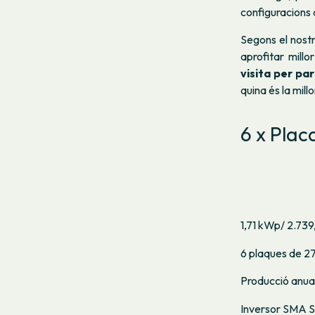
configuracions
Segons el nostr
aprofitar mill
visita per par
quina és la mill
6 x Plac
1,71 kWp/ 2.73
6 plaques de 2
Producció anua
Inversor SMA S