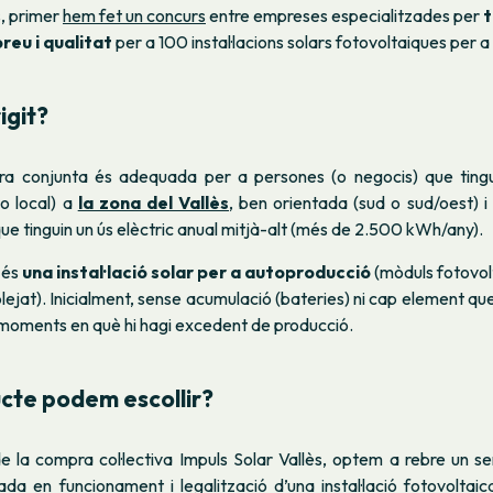
s, primer
hem fet un concurs
entre empreses especialitzades per
t
reu i qualitat
per a 100 instal·lacions solars fotovoltaiques per 
igit?
a conjunta és adequada per a persones (o negocis) que tingu
(o local) a
la zona del Vallès
, ben orientada (sud o sud/oest) i a
e tinguin un ús elèctric anual mitjà-alt (més de 2.500 kWh/any).
 és
una instal·lació solar per a autoproducció
(mòduls fotovolt
lejat). Inicialment, sense acumulació (bateries) ni cap element que 
a moments en què hi hagi excedent de producció.
cte podem escollir?
e la compra col·lectiva Impuls Solar Vallès, optem a rebre un se
da en funcionament i legalització d’una instal·lació fotovoltaic