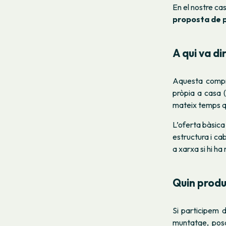
En el nostre ca
proposta de p
A qui va dir
Aquesta compr
pròpia a casa 
mateix temps qu
L’oferta bàsica
estructura i cab
a xarxa si hi h
Quin produ
Si participem d
muntatge, posa