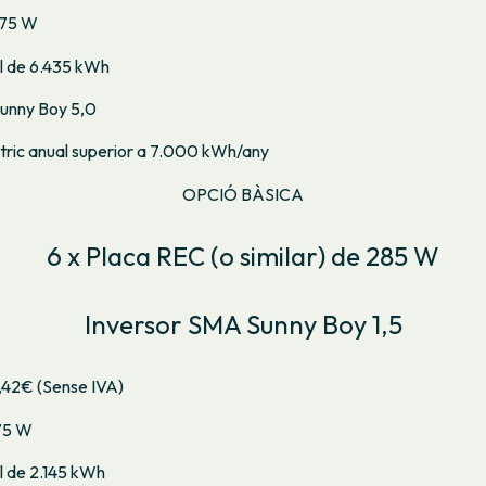
275 W
l de 6.435 kWh
unny Boy 5,0
ctric anual superior a 7.000 kWh/any
OPCIÓ BÀSICA
6 x Placa REC (o similar) de 285 W
Inversor SMA Sunny Boy 1,5
9,42€ (Sense IVA)
75 W
l de 2.145 kWh