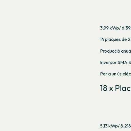
3,99 kWp/ 6.39
14 plaques de 
Producció anua
Inversor SMA S
Per a un ús elè
18 x Pla
5,13 kWp/ 8.218