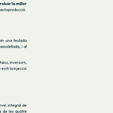
robar la millor
a autoproducció.
in una teulada
ssolellada, i al
aics, inversors,
eviti la injecció
rvei integral de
a de les quatre