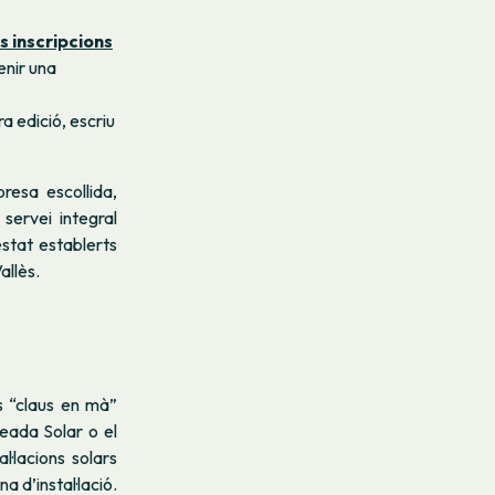
s inscripcions
enir una
ra edició, escriu
presa escollida,
servei integral
 estat establerts
allès.
s “claus en mà”
eada Solar
o el
·lacions solars
a d’instal·lació.