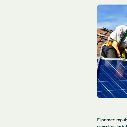
El primer Impuls
consultar-la:
ht