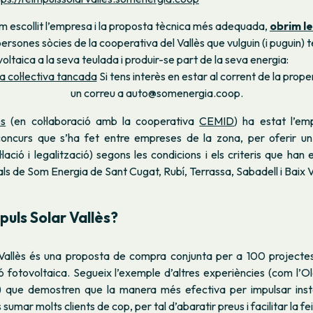
 escollit l’empresa i la proposta tècnica més adequada,
obrim le
ersones sòcies de la cooperativa del Vallès que vulguin (i puguin) t
ovoltaica a la seva teulada i produir-se part de la seva energia:
 col·lectiva tancada
Si tens interès en estar al corrent de la prope
un correu a auto@somenergia.coop.
es
(en col·laboració amb la cooperativa
CEMID
) ha estat l’em
concurs que s’ha fet entre empreses de la zona, per oferir un 
l·lació i legalització) segons les condicions i els criteris que han
ls de Som Energia de Sant Cugat, Rubí, Terrassa, Sabadell i Baix V
puls Solar Vallès
?
Vallès
és una proposta de compra conjunta per a 100 projecte
 fotovoltaica. Segueix l’exemple d’altres experiències (com l’
Ol
) que demostren que la manera més efectiva per impulsar instal
umar molts clients de cop, per tal d’abaratir preus i facilitar la fein