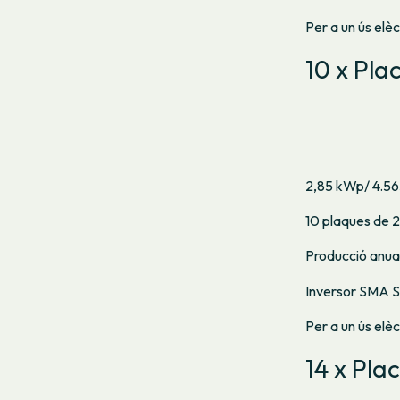
Per a un ús elè
10 x Pla
2,85 kWp/ 4.56
10 plaques de 
Producció anua
Inversor SMA S
Per a un ús elè
14 x Pla