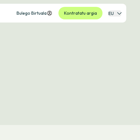
Bulego Birtuala
Kontratatu argia
EU