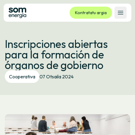
Kontratatu argia
Ireki 
Tarifak
Inscripciones abiertas
Zerbitzuak
para la formación de
Enpresak
órganos de gobierno
Kooperatiba
Kontaktua
Cooperativa
07 Otsaila 2024
Izapideak
Bulego Birtuala
Hizkuntza:
EU
ES
CA
GL