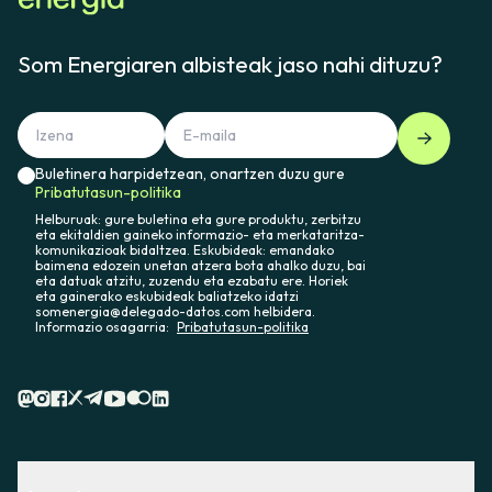
Som Energiaren albisteak jaso nahi dituzu?
Buletinera harpidetzean, onartzen duzu gure
Pribatutasun-politika
Helburuak: gure buletina eta gure produktu, zerbitzu
eta ekitaldien gaineko informazio- eta merkataritza-
komunikazioak bidaltzea. Eskubideak: emandako
baimena edozein unetan atzera bota ahalko duzu, bai
eta datuak atzitu, zuzendu eta ezabatu ere. Horiek
eta gainerako eskubideak baliatzeko idatzi
somenergia@delegado-datos.com helbidera.
Informazio osagarria:
Pribatutasun-politika