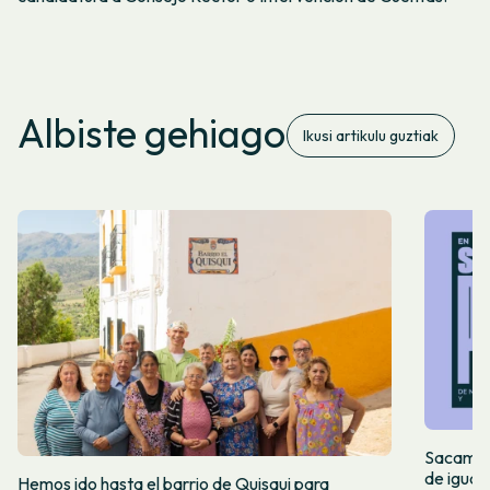
Albiste gehiago
Ikusi artikulu guztiak
Sacamos 
de igual
Hemos ido hasta el barrio de Quisqui para