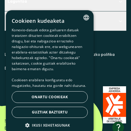
Laguntza
Centro de Ayuda
Cookieen kudeaketa
Albisteak
Aurkitu zerbitzurik egokiena zuretzat
Konexio-datuak edota gailuaren datuak
Albisteak
CATALAN
Contacto
tratatzen dituzten cookieak erabiltzen
ditugu, bai eta nabigazioa errazteko
SPANISH
Bazkideen txokoa
nabigazio-ohiturak ere, eta webgunearen
erabilera-estatistikak azter ditzakegu
GL
Prentsa
Lege-oharra
Pribatutasun-politika
Cookieei buruzko politika
hobekuntzak egiteko. "Onartu cookieak"
BASQUE
sakatzean, cookie guztiak erabiltzeko
Gurekin lan egin
ES
CA
GL
EU
baimena ematen diguzu.
Cookieen erabilera konfiguratu edo
mugatzeko, hautatu eta gorde nahi duzuna.
ONARTU COOKIEAK
GUZTIAK BAZTERTU
Som Energia SCCL - 2026
?
IKUSI XEHETASUNAK
Diseinatzailea: Etéreo Design.