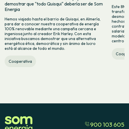
demostrar que "todo Quisqui" debería ser de Som
Este 8M, 
Energia
transform
desmontar
Hemos viajado hasta el barrio de Quisqui, en Almería,
hechos y 
para dar a conocer nuestra cooperativa de energía
contrataci
100% renovable mediante una campaña cercana e
salarial 
ingeniosa junto al creador Erik Harley. Con esta
modelo co
iniciativa buscamos demostrar que una alternativa
centro ca
energética ética, democrática y sin ánimo de lucro
está al alcance de todo el mundo.
Cooper
Cooperativa
900 103 605