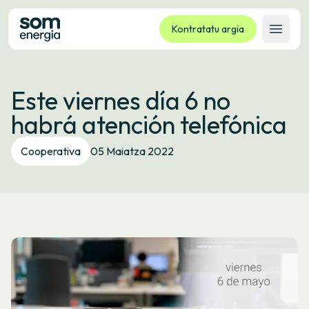
Kontratatu argia
Ireki 
Tarifak
Este viernes día 6 no
Zerbitzuak
habrá atención telefónica
Enpresak
Kooperatiba
Cooperativa
05 Maiatza 2022
Kontaktua
Izapideak
Bulego Birtuala
Hizkuntza:
EU
ES
CA
GL