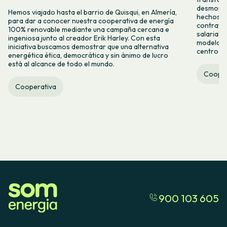
desmontar
Hemos viajado hasta el barrio de Quisqui, en Almería,
hechos y 
para dar a conocer nuestra cooperativa de energía
contrataci
100% renovable mediante una campaña cercana e
salarial 
ingeniosa junto al creador Erik Harley. Con esta
modelo co
iniciativa buscamos demostrar que una alternativa
centro ca
energética ética, democrática y sin ánimo de lucro
está al alcance de todo el mundo.
Cooper
Cooperativa
900 103 605