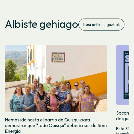
Albiste gehiago
Ikusi artikulu guztiak
Sacamos 
de igual
Hemos ido hasta el barrio de Quisqui para
demostrar que "todo Quisqui" debería ser de Som
Este 8M, 
Energia
transform