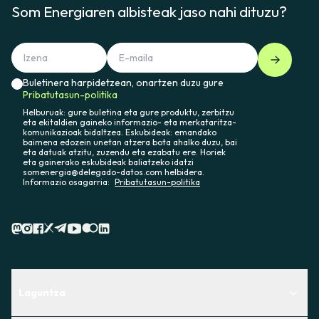
Som Energiaren albisteak jaso nahi dituzu?
Buletinera harpidetzean, onartzen duzu gure
Pribatutasun-politika
Helburuak: gure buletina eta gure produktu, zerbitzu
eta ekitaldien gaineko informazio- eta merkataritza-
komunikazioak bidaltzea. Eskubideak: emandako
baimena edozein unetan atzera bota ahalko duzu, bai
eta datuak atzitu, zuzendu eta ezabatu ere. Horiek
eta gainerako eskubideak baliatzeko idatzi
somenergia@delegado-datos.com helbidera.
Informazio osagarria:
Pribatutasun-politika
Laguntza