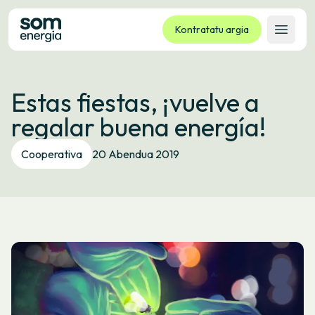
Kontratatu argia
Ireki 
Tarifak
Estas fiestas, ¡vuelve a
Zerbitzuak
regalar buena energía!
Enpresak
Kooperatiba
Cooperativa
20 Abendua 2019
Kontaktua
Izapideak
Bulego Birtuala
Hizkuntza:
EU
ES
CA
GL