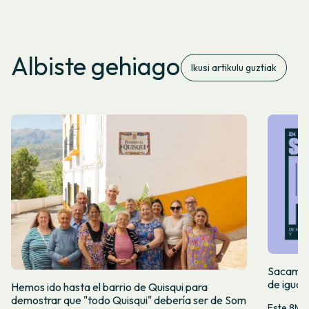
Albiste gehiago
Ikusi artikulu guztiak
Sacamos 
de igual
Hemos ido hasta el barrio de Quisqui para
demostrar que "todo Quisqui" debería ser de Som
Este 8M, 