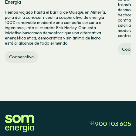
Energia
transform
desmontar
Hemos viajado hasta el barrio de Quisqui, en Almería,
hechos y 
para dar a conocer nuestra cooperativa de energía
contrataci
100% renovable mediante una campaña cercana e
salarial 
ingeniosa junto al creador Erik Harley. Con esta
modelo co
iniciativa buscamos demostrar que una alternativa
centro ca
energética ética, democrática y sin ánimo de lucro
está al alcance de todo el mundo.
Cooper
Cooperativa
900 103 605