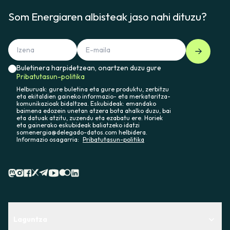
Som Energiaren albisteak jaso nahi dituzu?
Buletinera harpidetzean, onartzen duzu gure
Pribatutasun-politika
Helburuak: gure buletina eta gure produktu, zerbitzu
eta ekitaldien gaineko informazio- eta merkataritza-
komunikazioak bidaltzea. Eskubideak: emandako
baimena edozein unetan atzera bota ahalko duzu, bai
eta datuak atzitu, zuzendu eta ezabatu ere. Horiek
eta gainerako eskubideak baliatzeko idatzi
somenergia@delegado-datos.com helbidera.
Informazio osagarria:
Pribatutasun-politika
Laguntza