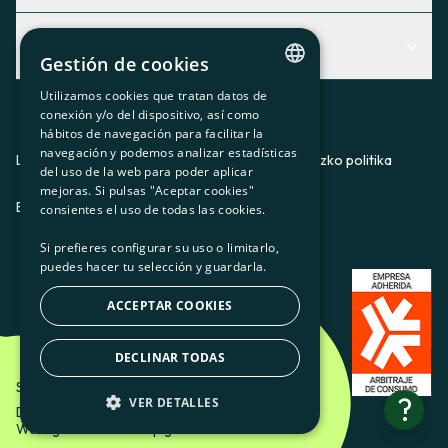
Centro de Ayuda
Albisteak
Aurkitu zerbitzurik egokiena zuretzat
Gestión de cookies
Albisteak
Contacto
Utilizamos cookies que tratan datos de
CATALAN
conexión y/o del dispositivo, así como
Bazkideen txokoa
hábitos de navegación para facilitar la
SPANISH
navegación y podemos analizar estadísticas
Prentsa
Lege-oharra
Pribatutasun-politika
Cookieei buruzko politika
del uso de la web para poder aplicar
GL
mejoras. Si pulsas "Aceptar cookies"
Gurekin lan egin
ES
CA
GL
EU
BASQUE
consientes el uso de todas las cookies.
Si prefieres configurar su uso o limitarlo,
puedes hacer tu selección y guardarla.
ACCEPTAR COOKIES
DECLINAR TODAS
Som Energia SCCL - 2026
?
VER DETALLES
Diseinatzailea: Etéreo Design.
Web-garatzailea: Utopig Studio
BÁSICAS