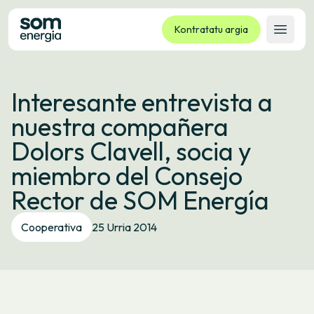
Kontratatu argia
Ireki 
Tarifak
Interesante entrevista a
Zerbitzuak
nuestra compañera
Enpresak
Dolors Clavell, socia y
Kooperatiba
miembro del Consejo
Kontaktua
Rector de SOM Energía
Izapideak
Cooperativa
25 Urria 2014
Bulego Birtuala
Hizkuntza:
EU
ES
CA
GL