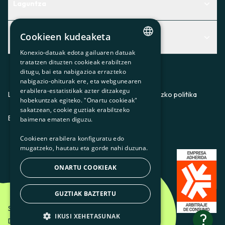
Laguntza
Centro de Ayuda
Cookieen kudeaketa
Albisteak
Aurkitu zerbitzurik egokiena zuretzat
Konexio-datuak edota gailuaren datuak
CATALAN
Albisteak
Contacto
tratatzen dituzten cookieak erabiltzen
ditugu, bai eta nabigazioa errazteko
SPANISH
Bazkideen txokoa
nabigazio-ohiturak ere, eta webgunearen
erabilera-estatistikak azter ditzakegu
GL
Prentsa
Lege-oharra
Pribatutasun-politika
Cookieei buruzko politika
hobekuntzak egiteko. "Onartu cookieak"
BASQUE
sakatzean, cookie guztiak erabiltzeko
Gurekin lan egin
ES
CA
GL
EU
baimena ematen diguzu.
Cookieen erabilera konfiguratu edo
mugatzeko, hautatu eta gorde nahi duzuna.
ONARTU COOKIEAK
GUZTIAK BAZTERTU
Som Energia SCCL - 2026
?
IKUSI XEHETASUNAK
Diseinatzailea: Etéreo Design.