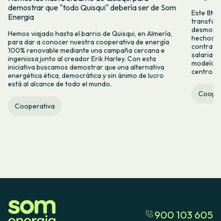
demostrar que "todo Quisqui" debería ser de Som
Este 8M, 
Energia
transform
desmontar
Hemos viajado hasta el barrio de Quisqui, en Almería,
hechos y 
para dar a conocer nuestra cooperativa de energía
contrataci
100% renovable mediante una campaña cercana e
salarial 
ingeniosa junto al creador Erik Harley. Con esta
modelo co
iniciativa buscamos demostrar que una alternativa
centro ca
energética ética, democrática y sin ánimo de lucro
está al alcance de todo el mundo.
Cooper
Cooperativa
900 103 605