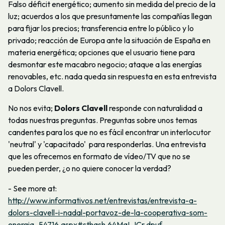
Falso déficit energético; aumento sin medida del precio de la
luz; acuerdos a los que presuntamente las compañías llegan
para fijar los precios; transferencia entre lo público y lo
privado; reacción de Europa ante la situación de España en
materia energética; opciones que el usuario tiene para
desmontar este macabro negocio; ataque a las energías
renovables, etc. nada queda sin respuesta en esta entrevista
a Dolors Clavell.
No nos evita;
Dolors Clavell
responde con naturalidad a
todas nuestras preguntas. Preguntas sobre unos temas
candentes para los que no es fácil encontrar un interlocutor
'neutral' y 'capacitado' para responderlas. Una entrevista
que les ofrecemos en formato de vídeo/TV que no se
pueden perder, ¿o no quiere conocer la verdad?
- See more at:
http://www.informativos.net/entrevistas/entrevista-a-
dolors-clavell-i-nadal-portavoz-de-la-cooperativa-som-
energia_54716.aspx#sthash.64MaLJCr.dpuf