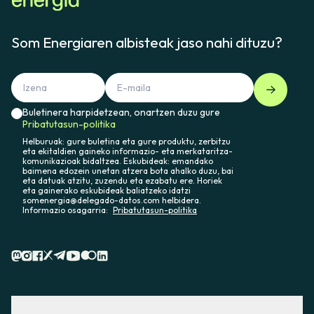
Som Energiaren albisteak jaso nahi dituzu?
Buletinera harpidetzean, onartzen duzu gure
Pribatutasun-politika
Helburuak: gure buletina eta gure produktu, zerbitzu
eta ekitaldien gaineko informazio- eta merkataritza-
komunikazioak bidaltzea. Eskubideak: emandako
baimena edozein unetan atzera bota ahalko duzu, bai
eta datuak atzitu, zuzendu eta ezabatu ere. Horiek
eta gainerako eskubideak baliatzeko idatzi
somenergia@delegado-datos.com helbidera.
Informazio osagarria:
Pribatutasun-politika