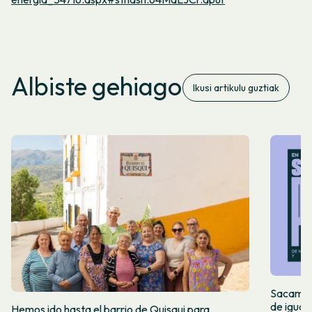
Albiste gehiago
Ikusi artikulu guztiak
Sacamos 
de igual
Hemos ido hasta el barrio de Quisqui para