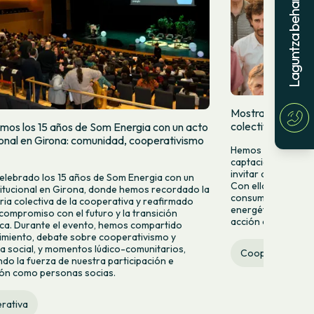
Laguntza behar?
Mostramos quien
colectivamente
mos los 15 años de Som Energia con un acto
cional en Girona: comunidad, cooperativismo
Hemos lanzado una
captación para da
invitar a más pers
lebrado los 15 años de Som Energia con un
Con ella queremos 
titucional en Girona, donde hemos recordado la
consumir energía v
ria colectiva de la cooperativa y reafirmado
energético desde la
compromiso con el futuro y la transición
acción colectiva.
ca. Durante el evento, hemos compartido
miento, debate sobre cooperativismo y
 social, y momentos lúdico-comunitarios,
Cooperativa
do la fuerza de nuestra participación e
ión como personas socias.
rativa