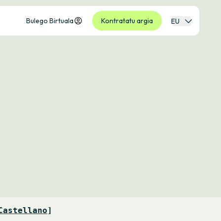
Bulego Birtuala
Kontratatu argia
EU
Castellano
]