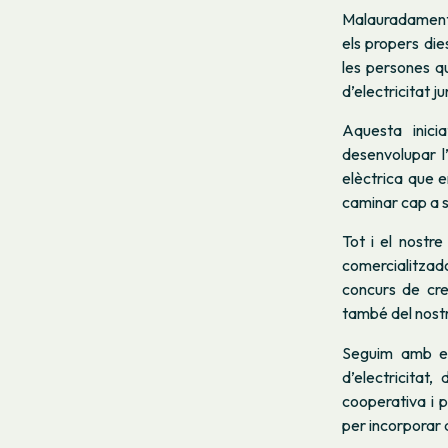
Malauradament,
els propers die
les persones qu
d’electricitat j
Aquesta inici
desenvolupar l’
elèctrica que e
caminar cap a 
Tot i el nostr
comercialitzad
concurs de cre
també del nostr
Seguim amb el
d’electricitat
cooperativa i 
per incorporar 