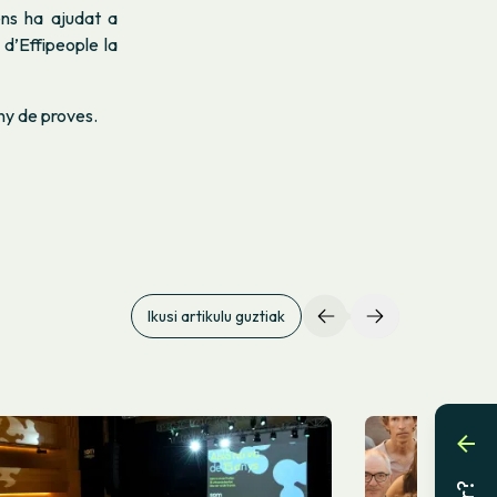
ens ha ajudat a
 d’Effipeople la
any de proves.
Ikusi artikulu guztiak