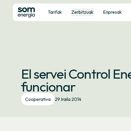
Tarifak
Zerbitzuak
Enpresak
El servei Control En
funcionar
Cooperativa
29 Iraila 2014