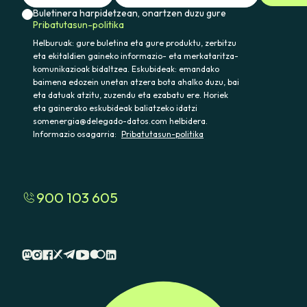
Buletinera harpidetzean, onartzen duzu gure
Pribatutasun-politika
Helburuak: gure buletina eta gure produktu, zerbitzu
eta ekitaldien gaineko informazio- eta merkataritza-
komunikazioak bidaltzea. Eskubideak: emandako
baimena edozein unetan atzera bota ahalko duzu, bai
eta datuak atzitu, zuzendu eta ezabatu ere. Horiek
eta gainerako eskubideak baliatzeko idatzi
somenergia@delegado-datos.com helbidera.
Informazio osagarria:
Pribatutasun-politika
900 103 605