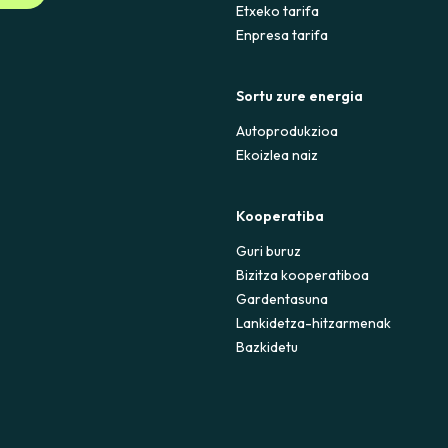
Etxeko tarifa
Enpresa tarifa
Sortu zure energia
Autoprodukzioa
Ekoizlea naiz
Kooperatiba
Guri buruz
Bizitza kooperatiboa
Gardentasuna
Lankidetza-hitzarmenak
Bazkidetu