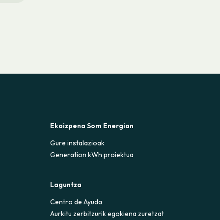
Ekoizpena Som Energian
Gure instalazioak
Generation kWh proiektua
Laguntza
Centro de Ayuda
Aurkitu zerbitzurik egokiena zuretzat