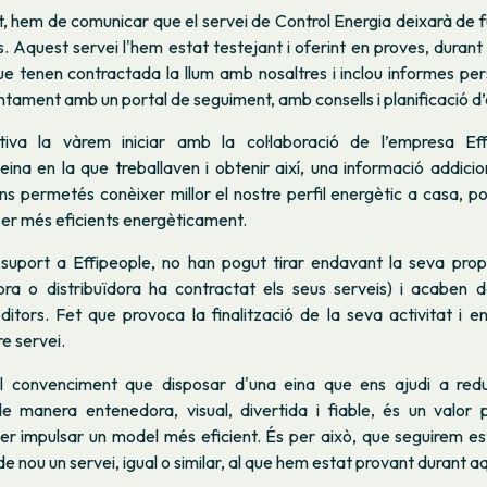
 hem de comunicar que el servei de Control Energia deixarà de f
s. Aquest servei l'hem estat testejant i oferint en proves, durant 
e tenen contractada la llum amb nosaltres i inclou informes per
untament amb un portal de seguiment, amb consells i planificació d’e
ativa la vàrem iniciar amb la col·laboració de l’empresa Ef
eina en la que treballaven i obtenir així, una informació addicio
ns permetés conèixer millor el nostre perfil energètic a casa, pod
ser més eficients energèticament.
e suport a Effipeople, no han pogut tirar endavant la seva prop
ora o distribuïdora ha contractat els seus serveis) i acaben 
ditors. Fet que provoca la finalització de la seva activitat i e
e servei.
 convenciment que disposar d'una eina que ens ajudi a redui
, de manera entenedora, visual, divertida i fiable, és un valor 
per impulsar un model més eficient. És per això, que seguirem es
de nou un servei, igual o similar, al que hem estat provant durant 