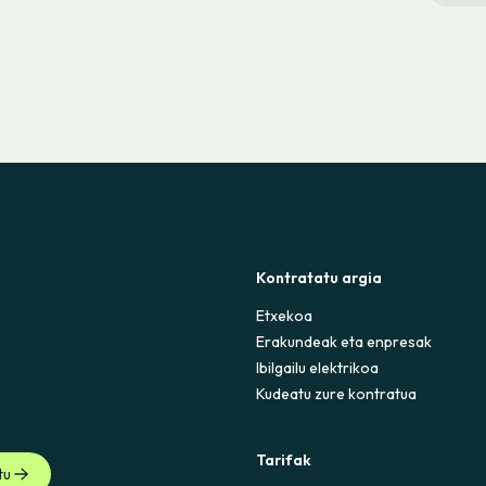
Kontratatu argia
Etxekoa
Erakundeak eta enpresak
Ibilgailu elektrikoa
Kudeatu zure kontratua
Tarifak
tu