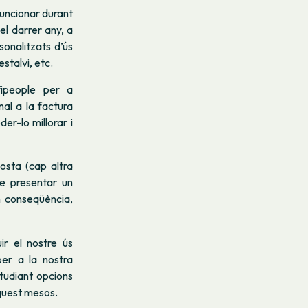
uncionar durant
el darrer any, a
sonalitzats d’ús
stalvi, etc.
fipeople per a
nal a la factura
er-lo millorar i
osta (cap altra
de presentar un
n conseqüència,
r el nostre ús
per a la nostra
tudiant opcions
aquest mesos.