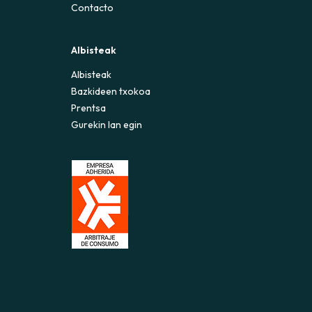
Contacto
Albisteak
Albisteak
Bazkideen txokoa
Prentsa
Gurekin lan egin