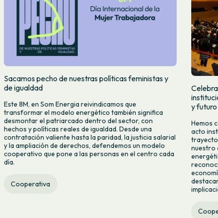
Sacamos pecho de nuestras políticas feministas y
de igualdad
Celebra
institu
Este 8M, en Som Energia reivindicamos que
y futuro
transformar el modelo energético también significa
desmontar el patriarcado dentro del sector, con
Hemos ce
hechos y políticas reales de igualdad. Desde una
acto ins
contratación valiente hasta la paridad, la justicia salarial
trayecto
y la ampliación de derechos, defendemos un modelo
nuestro 
cooperativo que pone a las personas en el centro cada
energéti
día.
reconoci
economía
destacan
Cooperativa
implicac
Coope