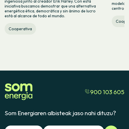
ingeniosa junto al creador Erik Harley. Con esta
modelo co
iniciativa buscamos demostrar que una alternativa
centro ca
energética ética, democrática y sin ánimo de lucro
está al alcance de todo el mundo.
Cooper
Cooperativa
900 103 605
Som Energiaren albisteak jaso nahi dituzu?