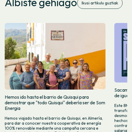
Albiste gehiago
Ikusi artikulu guztiak
Sacamos 
de igual
Hemos ido hasta el barrio de Quisqui para
demostrar que "todo Quisqui" debería ser de Som
Este 8M, 
Energia
transform
desmontar
Hemos viajado hasta el barrio de Quisqui, en Almería,
hechos y 
para dar a conocer nuestra cooperativa de energía
contrataci
100% renovable mediante una campaña cercana e
salarial 