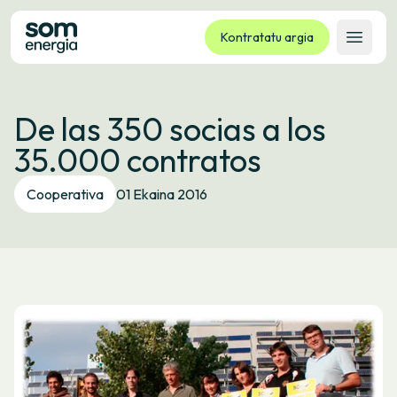
Kontratatu argia
Ireki 
Tarifak
De las 350 socias a los
Zerbitzuak
35.000 contratos
Enpresak
Kooperatiba
Cooperativa
01 Ekaina 2016
Kontaktua
Izapideak
Bulego Birtuala
Hizkuntza:
EU
ES
CA
GL