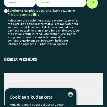
Buletinera harpidetzean, onartzen duzu gure
Pribatutasun-politika
Helburuak: gure buletina eta gure produktu, zerbitzu
eta ekitaldien gaineko informazio- eta merkataritza-
komunikazioak bidaltzea. Eskubideak: emandako
baimena edozein unetan atzera bota ahalko duzu, bai
eta datuak atzitu, zuzendu eta ezabatu ere. Horiek
eta gainerako eskubideak baliatzeko idatzi
somenergia@delegado-datos.com helbidera.
Informazio osagarria:
Pribatutasun-politika
Laguntza
Centro de Ayuda
Cookieen kudeaketa
Albisteak
Aurkitu zerbitzurik egokiena zuretzat
Konexio-datuak edota gailuaren datuak
CATALAN