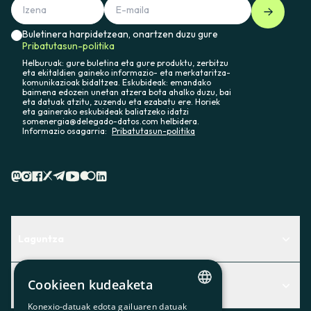
Buletinera harpidetzean, onartzen duzu gure
Pribatutasun-politika
Helburuak: gure buletina eta gure produktu, zerbitzu
eta ekitaldien gaineko informazio- eta merkataritza-
komunikazioak bidaltzea. Eskubideak: emandako
baimena edozein unetan atzera bota ahalko duzu, bai
eta datuak atzitu, zuzendu eta ezabatu ere. Horiek
eta gainerako eskubideak baliatzeko idatzi
somenergia@delegado-datos.com helbidera.
Informazio osagarria:
Pribatutasun-politika
Laguntza
Centro de Ayuda
Cookieen kudeaketa
Albisteak
Aurkitu zerbitzurik egokiena zuretzat
Konexio-datuak edota gailuaren datuak