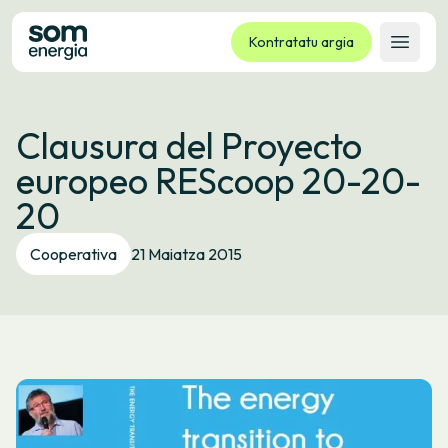
Kontratatu argia
Ireki 
Tarifak
Clausura del Proyecto
Zerbitzuak
europeo REScoop 20-20-
Enpresak
20
Kooperatiba
Kontaktua
Cooperativa
21 Maiatza 2015
Izapideak
Bulego Birtuala
Hizkuntza:
EU
ES
CA
GL