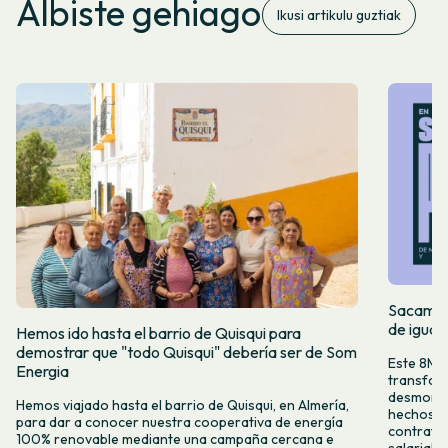
Albiste gehiago
Ikusi artikulu guztiak
Sacamos 
de igual
Hemos ido hasta el barrio de Quisqui para
demostrar que "todo Quisqui" debería ser de Som
Este 8M, 
Energia
transform
desmontar
Hemos viajado hasta el barrio de Quisqui, en Almería,
hechos y 
para dar a conocer nuestra cooperativa de energía
contrataci
100% renovable mediante una campaña cercana e
salarial 