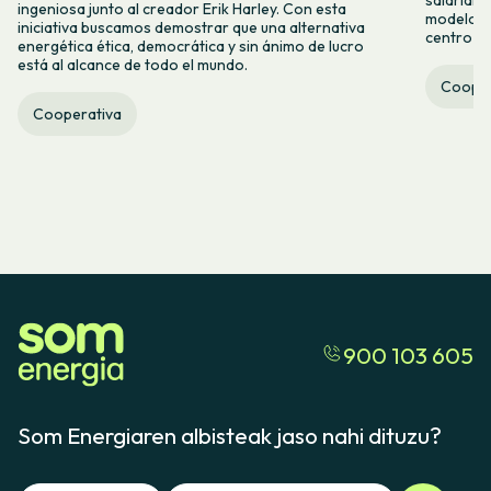
ingeniosa junto al creador Erik Harley. Con esta
modelo co
iniciativa buscamos demostrar que una alternativa
centro ca
energética ética, democrática y sin ánimo de lucro
está al alcance de todo el mundo.
Cooper
Cooperativa
900 103 605
Som Energiaren albisteak jaso nahi dituzu?