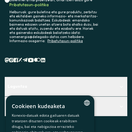
Pribatutasun-politika
Helburuak: gure buletina eta gure produktu, zerbitzu
eta ekitaldien gaineko informazio- eta merkataritza-
komunikazioak bidaltzea. Eskubideak: emandako
baimena edozein unetan atzera bota ahalko duzu, bai
eta datuak atzitu, zuzendu eta ezabatu ere. Horiek
eta gainerako eskubideak baliatzeko idatzi
somenergia@delegado-datos.com helbidera.
Informazio osagarria:
Pribatutasun-politika
Laguntza
Centro de Ayuda
Cookieen kudeaketa
Albisteak
Aurkitu zerbitzurik egokiena zuretzat
Konexio-datuak edota gailuaren datuak
Albisteak
CATALAN
Contacto
tratatzen dituzten cookieak erabiltzen
ditugu, bai eta nabigazioa errazteko
SPANISH
Bazkideen txokoa