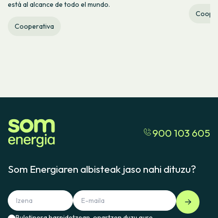
está al alcance de todo el mundo.
Cooper
Cooperativa
900 103 605
Som Energiaren albisteak jaso nahi dituzu?
Buletinera harpidetzean, onartzen duzu gure