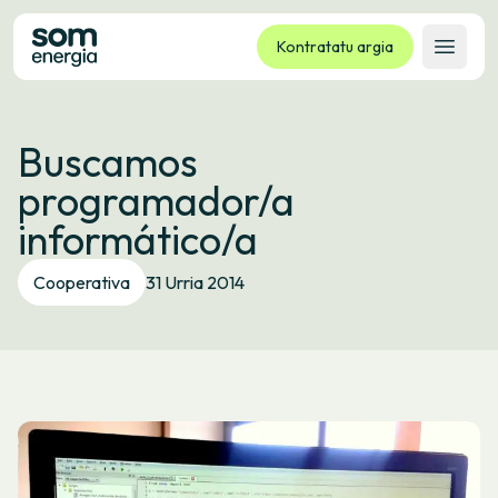
Kontratatu argia
Ireki 
Tarifak
Buscamos
Zerbitzuak
programador/a
Enpresak
informático/a
Kooperatiba
Kontaktua
Cooperativa
31 Urria 2014
Izapideak
Bulego Birtuala
Hizkuntza:
EU
ES
CA
GL