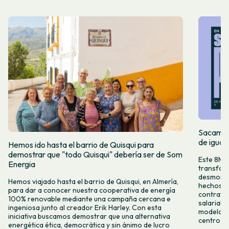
Sacamos 
de igual
Hemos ido hasta el barrio de Quisqui para
demostrar que "todo Quisqui" debería ser de Som
Este 8M, 
Energia
transform
desmontar
Hemos viajado hasta el barrio de Quisqui, en Almería,
hechos y 
para dar a conocer nuestra cooperativa de energía
contrataci
100% renovable mediante una campaña cercana e
salarial 
ingeniosa junto al creador Erik Harley. Con esta
modelo co
iniciativa buscamos demostrar que una alternativa
centro ca
energética ética, democrática y sin ánimo de lucro