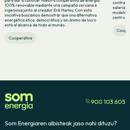
para dar a conocer nuestra cooperativa de energía
contrataci
100% renovable mediante una campaña cercana e
salarial 
ingeniosa junto al creador Erik Harley. Con esta
modelo co
iniciativa buscamos demostrar que una alternativa
centro ca
energética ética, democrática y sin ánimo de lucro
está al alcance de todo el mundo.
Cooper
Cooperativa
900 103 605
Som Energiaren albisteak jaso nahi dituzu?