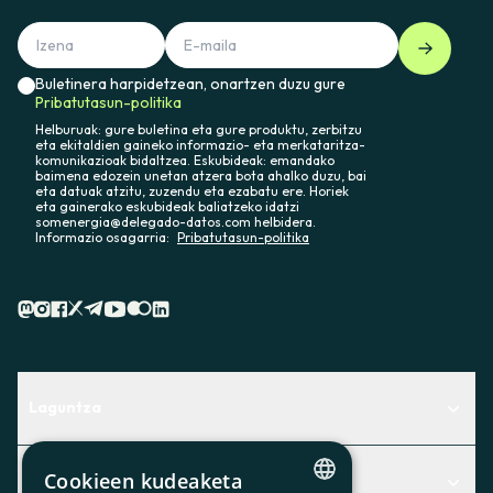
Buletinera harpidetzean, onartzen duzu gure
Pribatutasun-politika
Helburuak: gure buletina eta gure produktu, zerbitzu
eta ekitaldien gaineko informazio- eta merkataritza-
komunikazioak bidaltzea. Eskubideak: emandako
baimena edozein unetan atzera bota ahalko duzu, bai
eta datuak atzitu, zuzendu eta ezabatu ere. Horiek
eta gainerako eskubideak baliatzeko idatzi
somenergia@delegado-datos.com helbidera.
Informazio osagarria:
Pribatutasun-politika
Laguntza
Centro de Ayuda
Cookieen kudeaketa
Albisteak
Aurkitu zerbitzurik egokiena zuretzat