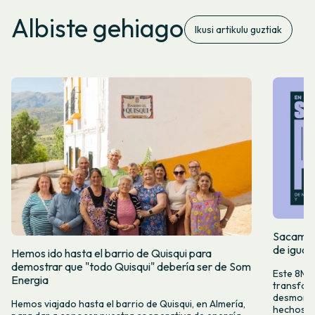
Albiste gehiago
Ikusi artikulu guztiak
Sacamos 
de igual
Hemos ido hasta el barrio de Quisqui para
demostrar que "todo Quisqui" debería ser de Som
Este 8M, 
Energia
transform
desmontar
Hemos viajado hasta el barrio de Quisqui, en Almería,
hechos y 