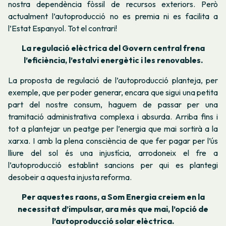
nostra dependència fòssil de recursos exteriors. Però
actualment l’autoproducció no es premia ni es facilita a
l’Estat Espanyol. Tot el contrari!
La regulació elèctrica del Govern central frena
l’eficiència, l’estalvi energètic i les renovables.
La proposta de regulació de l’autoproducció planteja, per
exemple, que per poder generar, encara que sigui una petita
part del nostre consum, haguem de passar per una
tramitació administrativa complexa i absurda. Arriba fins i
tot a plantejar un peatge per l’energia que mai sortirà a la
xarxa. I amb la plena consciència de que fer pagar per l’ús
lliure del sol és una injustícia, arrodoneix el fre a
l’autoproducció establint sancions per qui es plantegi
desobeir a aquesta injusta reforma.
Per aquestes raons, a Som Energia creiem en la
necessitat d’impulsar, ara més que mai, l’opció de
l’autoproducció solar elèctrica.