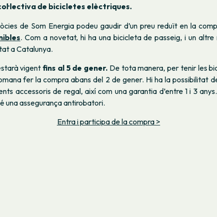
l·lectiva de bicicletes elèctriques.
òcies de Som Energia podeu gaudir d’un preu reduït en la comp
nibles
. Com a novetat, hi ha una bicicleta de passeig, i un altr
tat a Catalunya.
starà vigent
fins al 5 de gener.
De tota manera, per tenir les bici
omana fer la compra abans del 2 de gener. Hi ha la possibilitat d
rents accessoris de regal, així com una garantia d’entre 1 i 3 any
é una assegurança antirobatori.
Entra i participa de la compra >