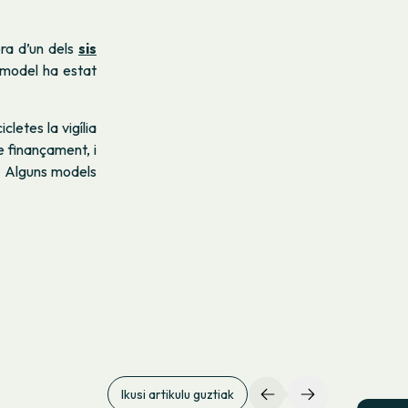
ra d’un dels
sis
e model ha estat
cletes la vigília
e finançament, i
s. Alguns models
Ikusi artikulu guztiak