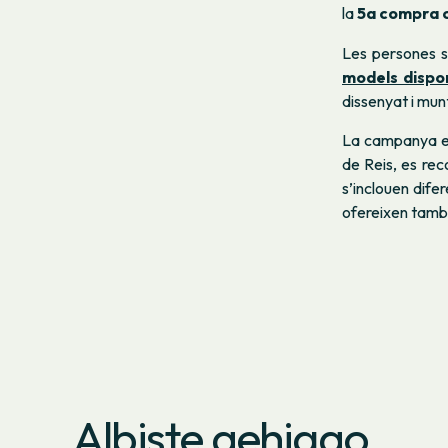
la
5a compra co
Les persones s
models dispo
dissenyat i mun
La campanya e
de Reis, es rec
s’inclouen dife
ofereixen tamb
Albiste gehiago