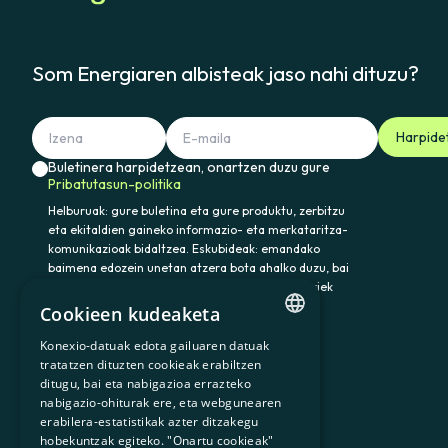
Som Energiaren albisteak jaso nahi dituzu?
Harpide
Buletinera harpidetzean, onartzen duzu gure
Pribatutasun-politika
Helburuak: gure buletina eta gure produktu, zerbitzu
eta ekitaldien gaineko informazio- eta merkataritza-
komunikazioak bidaltzea. Eskubideak: emandako
baimena edozein unetan atzera bota ahalko duzu, bai
eta datuak atzitu, zuzendu eta ezabatu ere. Horiek
eta gainerako eskubideak baliatzeko idatzi
Cookieen kudeaketa
somenergia@delegado-datos.com helbidera.
Informazio osagarria:
Pribatutasun-politika
Konexio-datuak edota gailuaren datuak
CATALAN
tratatzen dituzten cookieak erabiltzen
ditugu, bai eta nabigazioa errazteko
SPANISH
nabigazio-ohiturak ere, eta webgunearen
erabilera-estatistikak azter ditzakegu
GL
900 103 605
hobekuntzak egiteko. "Onartu cookieak"