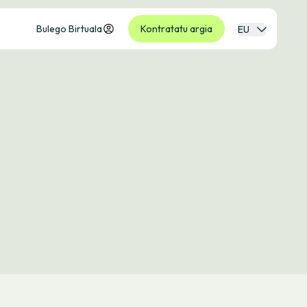
Bulego Birtuala
Kontratatu argia
EU