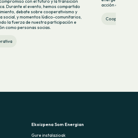
compromiso con el futuro y la transición
acción colectiva.
ca. Durante el evento, hemos compartido
miento, debate sobre cooperativismo y
 social, y momentos lúdico-comunitarios,
Cooperativa
do la fuerza de nuestra participación e
ión como personas socias.
rativa
Ekoizpena Som Energian
Gure instalazioak