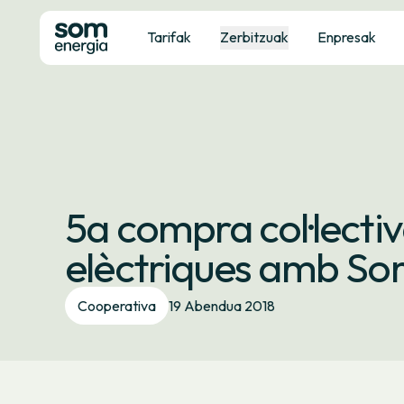
Tarifak
Zerbitzuak
Enpresak
5a compra col·lectiv
elèctriques amb So
Cooperativa
19 Abendua 2018