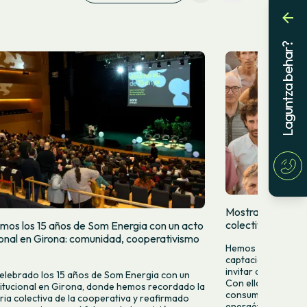
Laguntza behar?
Mostramos quien
colectivamente
mos los 15 años de Som Energia con un acto
cional en Girona: comunidad, cooperativismo
Hemos lanzado una
captación para da
invitar a más pers
lebrado los 15 años de Som Energia con un
Con ella queremos 
titucional en Girona, donde hemos recordado la
consumir energía v
ria colectiva de la cooperativa y reafirmado
energético desde la