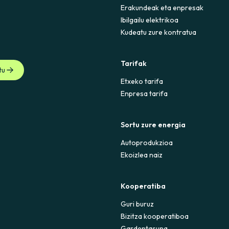
Erakundeak eta enpresak
Ibilgailu elektrikoa
Kudeatu zure kontratua
Tarifak
tu
Etxeko tarifa
Enpresa tarifa
Sortu zure energia
Autoprodukzioa
Ekoizlea naiz
Kooperatiba
Guri buruz
Bizitza kooperatiboa
Gardentasuna