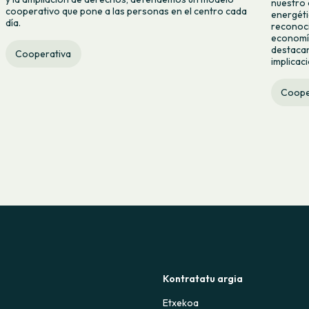
nuestro 
cooperativo que pone a las personas en el centro cada
energéti
día.
reconoci
economía
destacan
Cooperativa
implicac
Coope
Kontratatu argia
Etxekoa