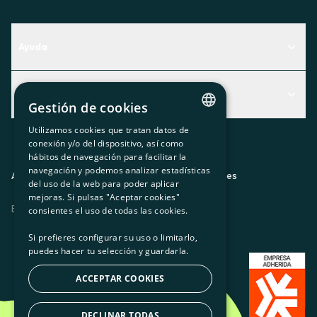
Ayuda
Centro de Ayuda
Actualidad
Descubre qué servicio te encaja mejor
Gestión de cookies
Actualidad
Contacto
Utilizamos cookies que tratan datos de
CATALAN
conexión y/o del dispositivo, así como
El rincón de la socia
hábitos de navegación para facilitar la
SPANISH
navegación y podemos analizar estadísticas
Prensa
Aviso legal
Política de privacidad
Política de cookies
del uso de la web para poder aplicar
GL
mejoras. Si pulsas "Aceptar cookies"
Trabaja con nosotros
ES
CA
GL
EU
BASQUE
consientes el uso de todas las cookies.
Si prefieres configurar su uso o limitarlo,
puedes hacer tu selección y guardarla.
ACCEPTAR COOKIES
DECLINAR TODAS