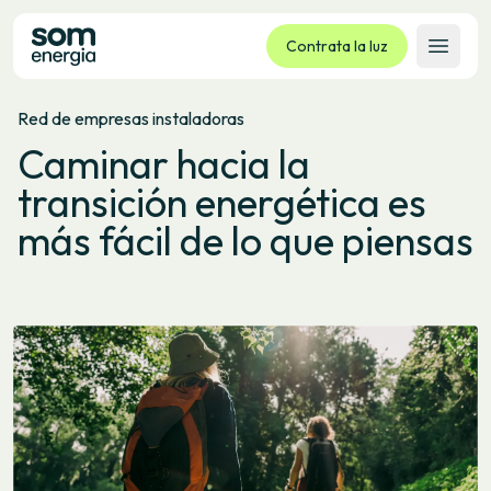
Contrata la luz
Abrir 
Red de empresas instaladoras
Tarifas
Caminar hacia la
Servicios
transición energética es
Empresas
más fácil de lo que piensas
La cooperativa
Contacto
Trámites
Oficina virtual
Idioma:
ES
CA
GL
EU