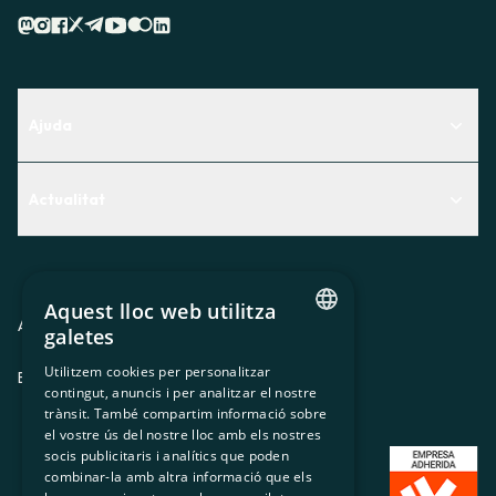
Ajuda
Centre d'Ajuda
Actualitat
Descobreix quin servei t'encaixa millor
Actualitat
Contacte
El racó de la sòcia
Aquest lloc web utilitza
Premsa
Avis legal
Política de privacitat
Política de cookies
galetes
CATALAN
Treballa amb nosaltres
Utilitzem cookies per personalitzar
ES
CA
GL
EU
contingut, anuncis i per analitzar el nostre
SPANISH
trànsit. També compartim informació sobre
GL
el vostre ús del nostre lloc amb els nostres
socis publicitaris i analítics que poden
BASQUE
combinar-la amb altra informació que els