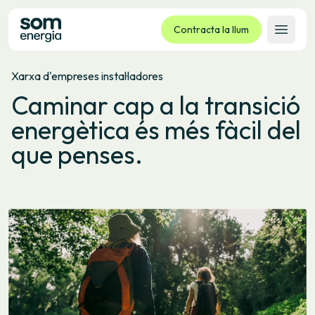
Contracta la llum
Obrir 
Xarxa d'empreses instal·ladores
Tarifes
Caminar cap a la transició
Serveis
energètica és més fàcil del
Empreses
que penses.
La cooperativa
Contacte
Tràmits
Oficina virtual
Idioma:
CA
ES
GL
EU