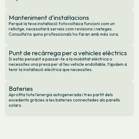
Manteniment d'instal·lacions
Perquè la teva instal·lació fotovoltaica funcioni com un
rellotge, necessitarà serveis com revisions i neteges.
Consulta'ns quins professionals ho faran amb més cura.
Punt de recàrrega per a vehicles elèctrics
Si estàs pensant a passar-te a la mobilitat elèctrica o
necessites una presa per al teu vehicle endollable, t'ajudem a
tenir la instal·lació elèctrica que necessites.
Bateries
Aprofita tota l'energia autogenerada i treu partit dels
excedents gràcies a les bateries connectades als panells
solars.