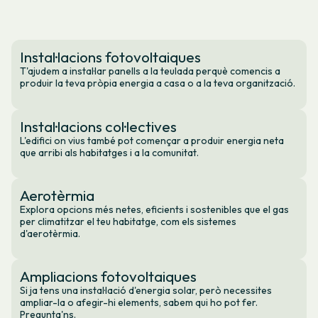
Instal·lacions fotovoltaiques
T'ajudem a instal·lar panells a la teulada perquè comencis a
produir la teva pròpia energia a casa o a la teva organització.
Instal·lacions col·lectives
L'edifici on vius també pot començar a produir energia neta
que arribi als habitatges i a la comunitat.
Aerotèrmia
Explora opcions més netes, eficients i sostenibles que el gas
per climatitzar el teu habitatge, com els sistemes
d'aerotèrmia.
Ampliacions fotovoltaiques
Si ja tens una instal·lació d'energia solar, però necessites
ampliar-la o afegir-hi elements, sabem qui ho pot fer.
Pregunta'ns.