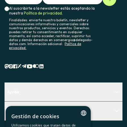
Al suscribirte a la newsletter estás aceptando la
nuestra
Política de privacidad.
Finalidades: enviarte nuestro boletín, newsletter y
comunicaciones informativas y comerciales sobre
nuestros productos, servicios y eventos. Derechos:
puedes retirar tu consentimiento en cualquier
momento, así como acceder, rectificar, suprimir tus
datos y demás derechos en somenergia@delegado-
datos.com. Información adicional:
Política de
privacidad.
Ayuda
Centro de Ayuda
Actualidad
Descubre qué servicio te encaja mejor
Gestión de cookies
Actualidad
Contacto
Utilizamos cookies que tratan datos de