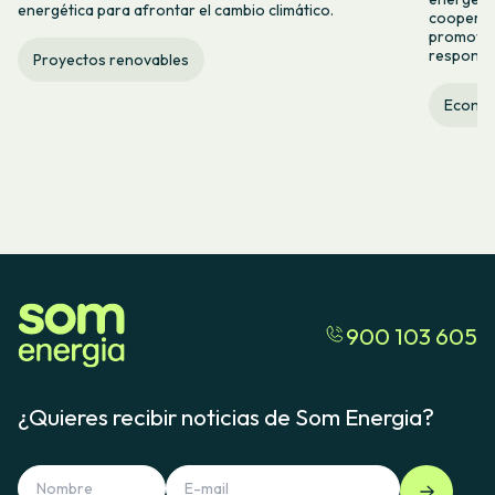
energética para afrontar el cambio climático.
cooperac
promover
responsab
Proyectos renovables
Econom
900 103 605
¿Quieres recibir noticias de Som Energia?