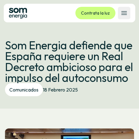
Contrata la luz
Abrir 
Tarifas
Som Energia defiende que
Servicios
España requiere un Real
Empresas
Decreto ambicioso para el
La cooperativa
impulso del autoconsumo
Contacto
Trámites
Comunicados
18 Febrero 2025
Oficina virtual
Idioma:
ES
CA
GL
EU