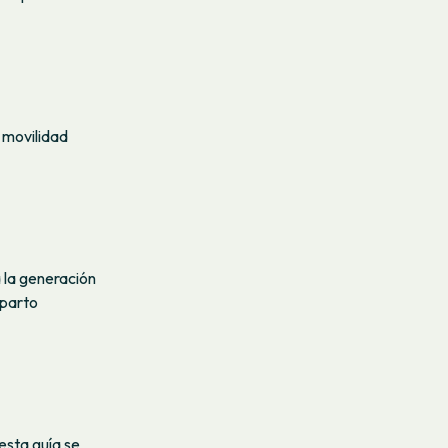
 movilidad
 la generación
eparto
esta guía se