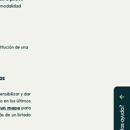
: modalidad
titución de una
as
ensibilizar y dar
 en los últimos
n
un mapa
para
¿Necesitas ayuda?
s de un listado