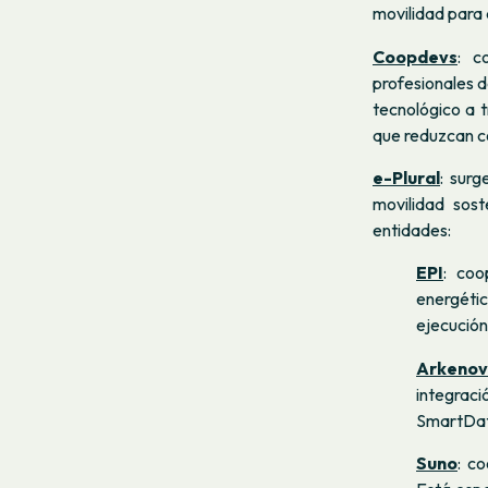
movilidad para 
Coopdevs
: c
profesionales d
tecnológico a 
que reduzcan co
e-Plural
: surg
movilidad sost
entidades:
EPI
: coo
energétic
ejecución
Arkeno
integraci
SmartDat
Suno
: c