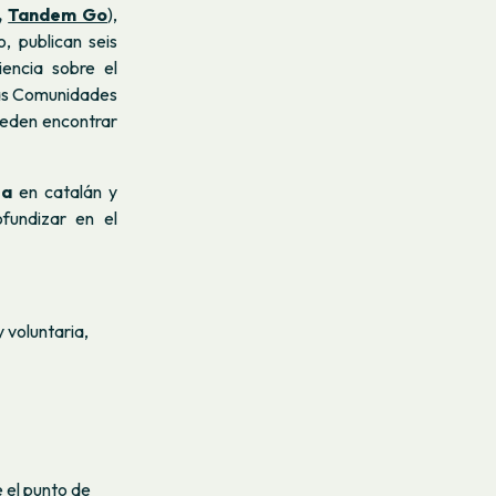
,
Tandem Go
),
, publican seis
encia sobre el
las Comunidades
ueden encontrar
ta
en catalán y
ofundizar en el
 voluntaria,
 el punto de