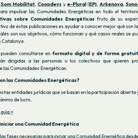
,
Som Mobilitat
,
Coopdevs
y
e-Plural
(
EPI
,
Arkenova
,
Suno
ara impulsar las Comunidades Energéticas en todo el territorio
ativas sobre Comunidades Energéticas
fruto de su experi
jetivo de estas publicaciones es ayudar a conocer mejor qué son 
uáles son sus objetivos, cómo funcionan y qué casos reales se p
 Catalunya.
e pueden consultarse en
formato digital y de forma gratui
tán dirigidas a las personas o los colectivos que quieren pr
e las Comunidades Energéticas.
son las Comunidades Energéticas?
estas entidades jurídicas que se basan en la participación abierta y
ánimo de lucro.
 guía >
iniciar una Comunidad Energética
las fases necesarias para iniciar una Comunidad Energética desde