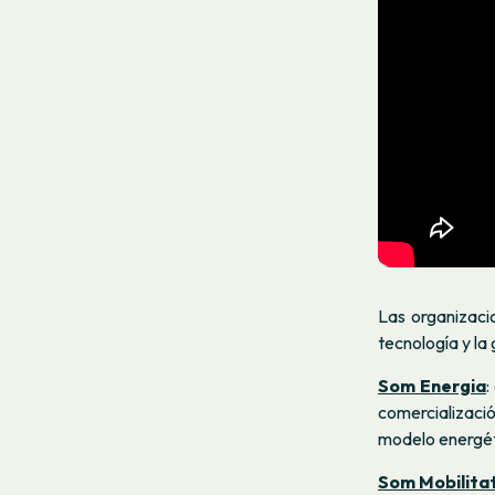
Las organizaci
tecnología y la
Som Energia
:
comercializaci
modelo energét
Som Mobilita