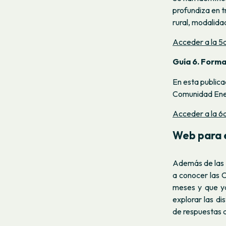
profundiza en t
rural, modalida
Acceder a la 5a
Guía 6. Forma
En esta publica
Comunidad Ene
Acceder a la 6a
Web para e
Además de las 
a conocer las 
meses y que y
explorar las d
de respuestas 