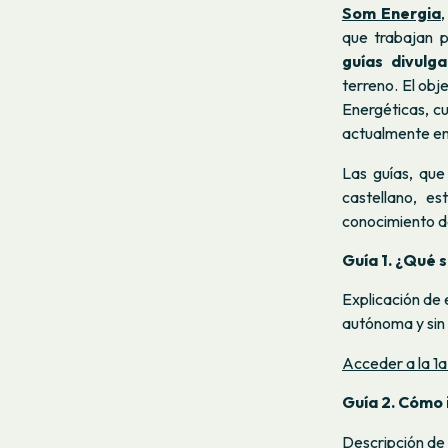
Som Energia
que trabajan p
guías divulg
terreno. El ob
Energéticas, c
actualmente en
Las guías, qu
castellano, es
conocimiento d
Guía 1. ¿Qué 
Explicación de 
autónoma y sin 
Acceder a la 1a
Guía 2. Cómo 
Descripción de 