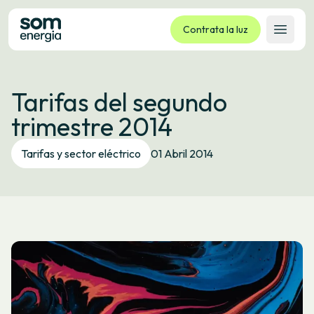
Contrata la luz
Abrir 
Tarifas
Tarifas del segundo
Servicios
trimestre 2014
Empresas
La cooperativa
Tarifas y sector eléctrico
01 Abril 2014
Contacto
Trámites
Oficina virtual
Idioma:
ES
CA
GL
EU