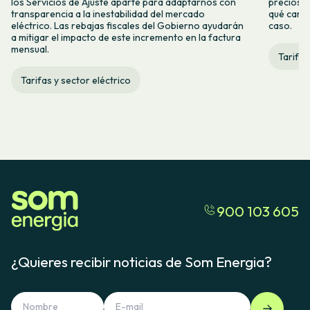
los Servicios de Ajuste aparte para adaptarnos con
precios d
transparencia a la inestabilidad del mercado
qué camb
eléctrico. Las rebajas fiscales del Gobierno ayudarán
caso.
a mitigar el impacto de este incremento en la factura
mensual.
Tarifas
Tarifas y sector eléctrico
900 103 605
¿Quieres recibir noticias de Som Energia?