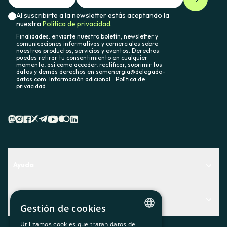
Al suscribirte a la newsletter estás aceptando la
nuestra
Política de privacidad.
Finalidades: enviarte nuestro boletín, newsletter y
comunicaciones informativas y comerciales sobre
nuestros productos, servicios y eventos. Derechos:
puedes retirar tu consentimiento en cualquier
momento, así como acceder, rectificar, suprimir tus
datos y demás derechos en somenergia@delegado-
datos.com. Información adicional:
Política de
privacidad.
Ayuda
Centro de Ayuda
Actualidad
Descubre qué servicio te encaja mejor
Gestión de cookies
Actualidad
Contacto
Utilizamos cookies que tratan datos de