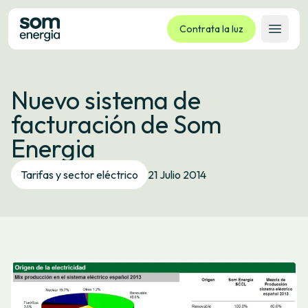
Contrata la luz
Abrir 
Tarifas
Nuevo sistema de
Servicios
facturación de Som
Empresas
Energia
La cooperativa
Contacto
Tarifas y sector eléctrico
21 Julio 2014
Trámites
Oficina virtual
Idioma:
ES
CA
GL
EU