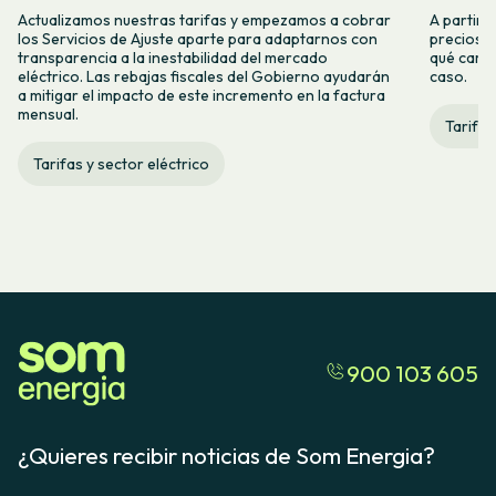
Actualizamos nuestras tarifas y empezamos a cobrar
A partir 
los Servicios de Ajuste aparte para adaptarnos con
precios d
transparencia a la inestabilidad del mercado
qué camb
eléctrico. Las rebajas fiscales del Gobierno ayudarán
caso.
a mitigar el impacto de este incremento en la factura
mensual.
Tarifas
Tarifas y sector eléctrico
900 103 605
¿Quieres recibir noticias de Som Energia?