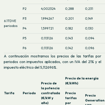
P2
4,002324
0,288
0,231
P3
1,994267
0,201
0,149
6.1TDVE
periodos
P4
1,599721
0,182
0,130
P5
0,113126
0,143
0,094
P6
0,113126
0,142
0,096
A continuación mostramos los precios de las tarifas por
periodos con impuestos aplicados, con un IVA del 21% y el
impuesto eléctrico del 5,112696%.
Precio de la energía
Precio de
(€/kWh)
la potencia
Tarifa
Periodo
contratada
Precio
Precio
(€/kW y
tarifas
Generation
año)
por