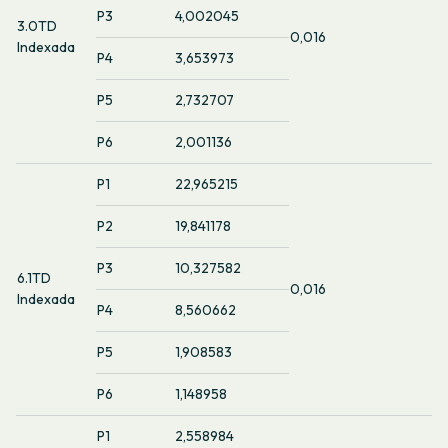
P3
4,002045
3.0TD
0,016
Indexada
P4
3,653973
P5
2,732707
P6
2,001136
P1
22,965215
P2
19,841178
P3
10,327582
6.1TD
0,016
Indexada
P4
8,560662
P5
1,908583
P6
1,148958
P1
2,558984