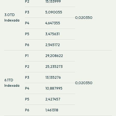
P2
15,133999
P3
5,090055
3.0TD
0,020350
Indexada
P4
4,647355
P5
3,475631
P6
2,545172
P1
29,208622
P2
25,235273
P3
13,135276
6.1TD
0,020350
Indexada
P4
10,887995
P5
2,427457
P6
1,461318