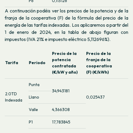
P6
0,113126
A continuación podéis ver los precios de la potencia y de la
franja de la cooperativa (F) de la fórmula del precio de la
energía de las tarifas indexadas. Los aplicaremos a partir del
1 de enero de 2024, en la tabla de abajo figuran con
impuestos (IVA 21% e impuesto eléctrico 5,112696%).
Precio de la
Precio de la
potencia
franja de la
Tarifa
Periodo
contratada
cooperativa
(€/kW y año)
(F) (€/kWh)
Punta
34,943181
2.0TD
Llano
0,025437
Indexada
Valle
4,366308
P1
17,783845