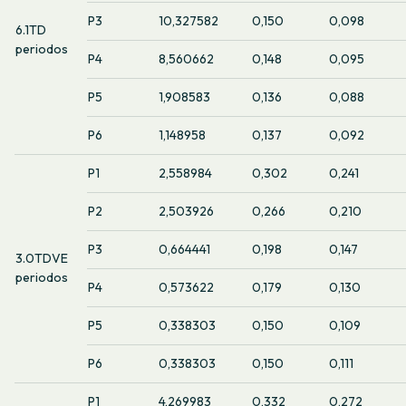
P3
10,327582
0,150
0,098
6.1TD
periodos
P4
8,560662
0,148
0,095
P5
1,908583
0,136
0,088
P6
1,148958
0,137
0,092
P1
2,558984
0,302
0,241
P2
2,503926
0,266
0,210
P3
0,664441
0,198
0,147
3.0TDVE
periodos
P4
0,573622
0,179
0,130
P5
0,338303
0,150
0,109
P6
0,338303
0,150
0,111
P1
4,269983
0,332
0,272