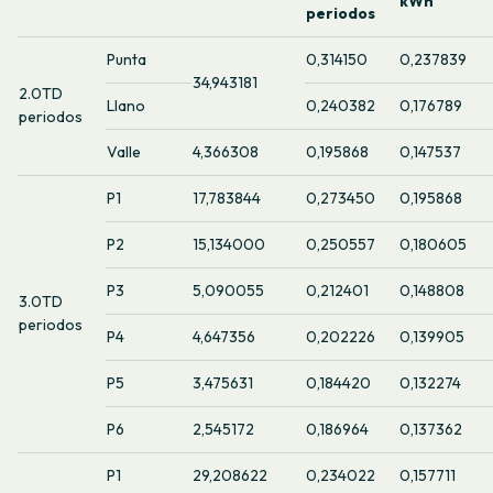
kWh
periodos
Punta
0,314150
0,237839
34,943181
2.0TD
Llano
0,240382
0,176789
periodos
Valle
4,366308
0,195868
0,147537
P1
17,783844
0,273450
0,195868
P2
15,134000
0,250557
0,180605
P3
5,090055
0,212401
0,148808
3.0TD
periodos
P4
4,647356
0,202226
0,139905
P5
3,475631
0,184420
0,132274
P6
2,545172
0,186964
0,137362
P1
29,208622
0,234022
0,157711