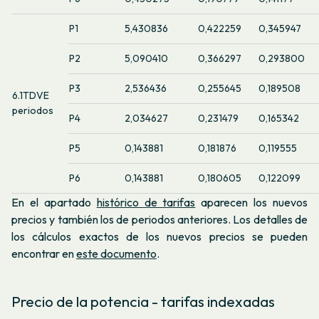
P1
5,430836
0,422259
0,345947
P2
5,090410
0,366297
0,293800
P3
2,536436
0,255645
0,189508
6.1TDVE
periodos
P4
2,034627
0,231479
0,165342
P5
0,143881
0,181876
0,119555
P6
0,143881
0,180605
0,122099
En el apartado
histórico de tarifas
aparecen los nuevos
precios y también los de periodos anteriores. Los detalles de
los cálculos exactos de los nuevos precios se pueden
encontrar en
este documento
.
Precio de la potencia - tarifas indexadas