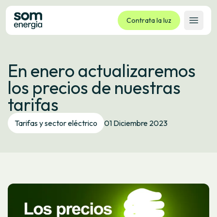
Contrata la luz
Abrir 
Tarifas
En enero actualizaremos
Servicios
los precios de nuestras
Empresas
tarifas
La cooperativa
Contacto
Tarifas y sector eléctrico
01 Diciembre 2023
Trámites
Oficina virtual
Idioma:
ES
CA
GL
EU