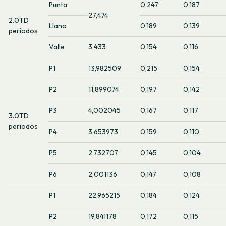
Punta
0,247
0,187
27,474
2.0TD
Llano
0,189
0,139
periodos
Valle
3,433
0,154
0,116
P1
13,982509
0,215
0,154
P2
11,899074
0,197
0,142
P3
4,002045
0,167
0,117
3.0TD
periodos
P4
3,653973
0,159
0,110
P5
2,732707
0,145
0,104
P6
2,001136
0,147
0,108
P1
22,965215
0,184
0,124
P2
19,841178
0,172
0,115