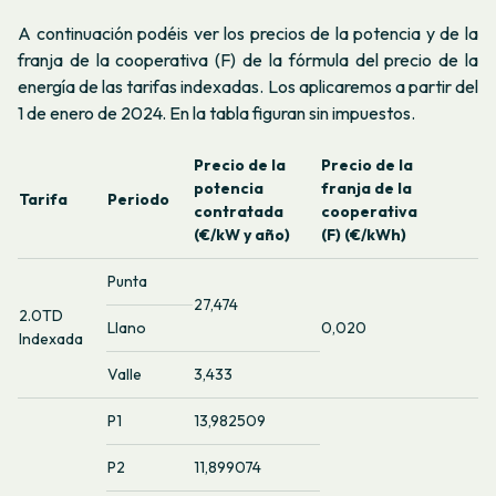
A continuación podéis ver los precios de la potencia y de la
franja de la cooperativa (F) de la fórmula del precio de la
energía de las tarifas indexadas. Los aplicaremos a partir del
1 de enero de 2024. En la tabla figuran sin impuestos.
Precio de la
Precio de la
potencia
franja de la
Tarifa
Periodo
contratada
cooperativa
(€/kW y año)
(F) (€/kWh)
Punta
27,474
2.0TD
Llano
0,020
Indexada
Valle
3,433
P1
13,982509
P2
11,899074