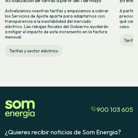
Actualización de tarifas a partir del 1 de mayo
En enero
Actualizamos nuestras tarifas y empezamos a cobrar
A partir 
los Servicios de Ajuste aparte para adaptarnos con
precios d
transparencia a la inestabilidad del mercado
qué camb
eléctrico. Las rebajas fiscales del Gobierno ayudarán
caso.
a mitigar el impacto de este incremento en la factura
mensual.
Tarifas
Tarifas y sector eléctrico
900 103 605
¿Quieres recibir noticias de Som Energia?