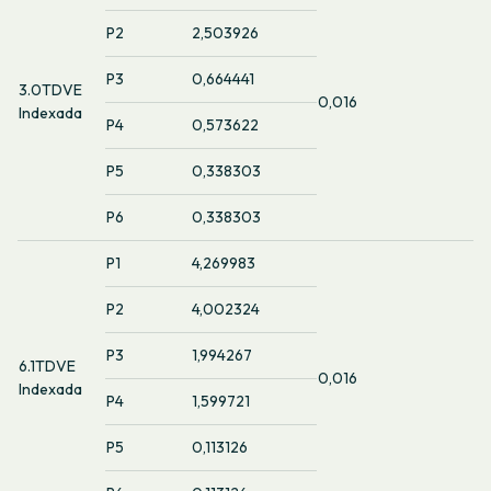
P2
2,503926
P3
0,664441
3.0TDVE
0,016
Indexada
P4
0,573622
P5
0,338303
P6
0,338303
P1
4,269983
P2
4,002324
P3
1,994267
6.1TDVE
0,016
Indexada
P4
1,599721
P5
0,113126