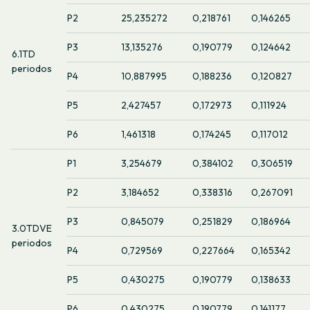
P2
25,235272
0,218761
0,146265
P3
13,135276
0,190779
0,124642
6.1TD
periodos
P4
10,887995
0,188236
0,120827
P5
2,427457
0,172973
0,111924
P6
1,461318
0,174245
0,117012
P1
3,254679
0,384102
0,306519
P2
3,184652
0,338316
0,267091
P3
0,845079
0,251829
0,186964
3.0TDVE
periodos
P4
0,729569
0,227664
0,165342
P5
0,430275
0,190779
0,138633
P6
0,430275
0,190779
0,141177