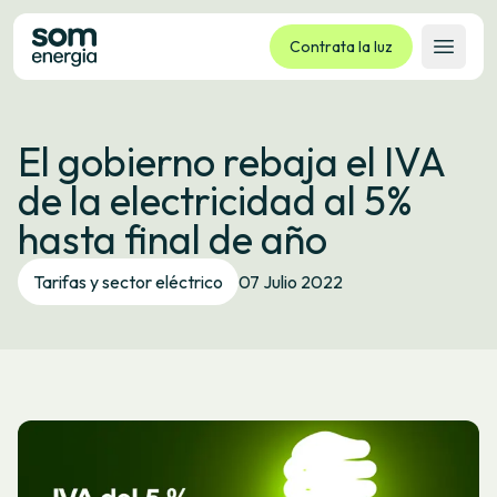
Contrata la luz
Abrir 
Tarifas
El gobierno rebaja el IVA
Servicios
de la electricidad al 5%
Empresas
hasta final de año
La cooperativa
Contacto
Tarifas y sector eléctrico
07 Julio 2022
Trámites
Oficina virtual
Idioma:
ES
CA
GL
EU