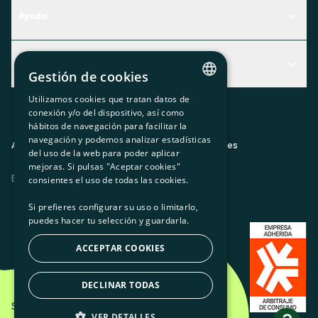
Ayuda
Centro de Ayuda
Actualidad
Descubre qué servicio te encaja mejor
Gestión de cookies
Actualidad
Contacto
Utilizamos cookies que tratan datos de
CATALAN
conexión y/o del dispositivo, así como
El rincón de la socia
hábitos de navegación para facilitar la
SPANISH
navegación y podemos analizar estadísticas
Prensa
Aviso legal
Política de privacidad
Política de cookies
del uso de la web para poder aplicar
GL
mejoras. Si pulsas "Aceptar cookies"
Trabaja con nosotros
ES
CA
GL
EU
BASQUE
consientes el uso de todas las cookies.
Si prefieres configurar su uso o limitarlo,
puedes hacer tu selección y guardarla.
ACCEPTAR COOKIES
DECLINAR TODAS
Som Energia SCCL - 2026
VER DETALLES