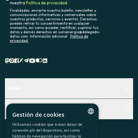
nuestra
Política de privacidad.
Finalidades: enviarte nuestro boletín, newsletter y
comunicaciones informativas y comerciales sobre
nuestros productos, servicios y eventos. Derechos:
puedes retirar tu consentimiento en cualquier
momento, así como acceder, rectificar, suprimir tus
datos y demás derechos en somenergia@delegado-
datos.com. Información adicional:
Política de
privacidad.
Ayuda
Centro de Ayuda
Actualidad
Descubre qué servicio te encaja mejor
Gestión de cookies
Actualidad
Contacto
Utilizamos cookies que tratan datos de
CATALAN
conexión y/o del dispositivo, así como
El rincón de la socia
hábitos de navegación para facilitar la
SPANISH