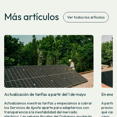
Más artículos
Ver todos los artículos
Actualización de tarifas a partir del 1 de mayo
En enero
Actualizamos nuestras tarifas y empezamos a cobrar
A partir 
los Servicios de Ajuste aparte para adaptarnos con
precios d
transparencia a la inestabilidad del mercado
qué camb
eléctrico. Las rebajas fiscales del Gobierno ayudarán
caso.