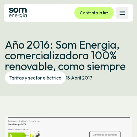
Contrata la luz
Abrir 
Tarifas
Año 2016: Som Energia,
Servicios
comercializadora 100%
Empresas
renovable, como siempre
La cooperativa
Contacto
Tarifas y sector eléctrico
18 Abril 2017
Trámites
Oficina virtual
Idioma:
ES
CA
GL
EU