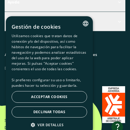
Ayuda
Centro de Ayuda
Actualidad
Descubre qué servicio te encaja mejor
Gestión de cookies
Actualidad
Contacto
Utilizamos cookies que tratan datos de
CATALAN
conexión y/o del dispositivo, así como
El rincón de la socia
hábitos de navegación para facilitar la
SPANISH
navegación y podemos analizar estadísticas
Prensa
Aviso legal
Política de privacidad
Política de cookies
del uso de la web para poder aplicar
GL
mejoras. Si pulsas "Aceptar cookies"
Trabaja con nosotros
ES
CA
GL
EU
BASQUE
consientes el uso de todas las cookies.
Si prefieres configurar su uso o limitarlo,
puedes hacer tu selección y guardarla.
ACCEPTAR COOKIES
DECLINAR TODAS
Som Energia SCCL - 2026
?
VER DETALLES
Diseño creativo de Etéreo Design.