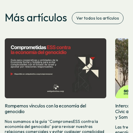
Más artículos
Ver todos los artículos
Rompemos vínculos con la economía del
Intercoo
genocidio
Cívic ap
y Som Mo
Nos sumamos a la guía “CompromesESS contra la
economía del genocidio” para revisar nuestras
Las tres 
relaciones comerciales y evitar cualquier complicidad
energía, 