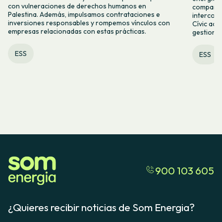
con vulneraciones de derechos humanos en
compartid
Palestina. Además, impulsamos contrataciones e
intercoo
inversiones responsables y rompemos vínculos con
Cívic acc
empresas relacionadas con estas prácticas.
gestiona
ESS
ESS
900 103 605
¿Quieres recibir noticias de Som Energia?