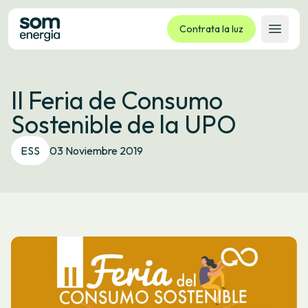
Contrata la luz
Abrir 
Tarifas
II Feria de Consumo
Servicios
Sostenible de la UPO
Empresas
La cooperativa
ESS
03 Noviembre 2019
Contacto
Trámites
Oficina virtual
Idioma:
ES
CA
GL
EU