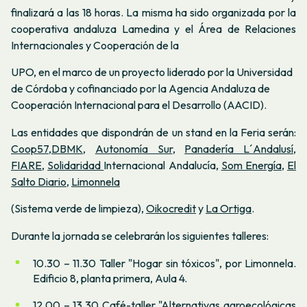
finalizará a las 18 horas. La misma ha sido organizada por la
cooperativa andaluza Lamedina y el Área de Relaciones
Internacionales y Cooperación de la
UPO, en el marco de un proyecto liderado por la Universidad
de Córdoba y cofinanciado por la Agencia Andaluza de
Cooperación Internacional para el Desarrollo (AACID).
Las entidades que dispondrán de un stand en la Feria serán:
Coop57
,
DBMK
,
Autonomía Sur
,
Panadería L´Andalusí
,
FIARE
,
Solidaridad
Internacional Andalucía,
Som Energía
,
El
Salto Diario
,
Limonnela
(Sistema verde de limpieza),
Oikocredit
y
La Ortiga
.
Durante la jornada se celebrarán los siguientes talleres:
10.30 – 11.30 Taller "Hogar sin tóxicos", por Limonnela.
Edificio 8, planta primera, Aula 4.
12.00 – 13.30 Café-taller "Alternativas agroecológicas