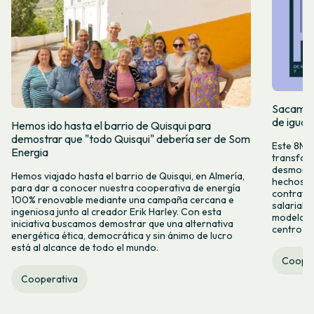
Sacamos 
de igual
Hemos ido hasta el barrio de Quisqui para
demostrar que "todo Quisqui" debería ser de Som
Este 8M, 
Energia
transform
desmontar
Hemos viajado hasta el barrio de Quisqui, en Almería,
hechos y 
para dar a conocer nuestra cooperativa de energía
contrataci
100% renovable mediante una campaña cercana e
salarial 
ingeniosa junto al creador Erik Harley. Con esta
modelo co
iniciativa buscamos demostrar que una alternativa
centro ca
energética ética, democrática y sin ánimo de lucro
está al alcance de todo el mundo.
Cooper
Cooperativa