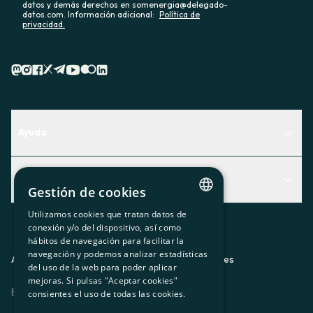
datos y demás derechos en somenergia@delegado-
datos.com. Información adicional:
Política de
privacidad.
Ayuda
Centro de Ayuda
Actualidad
Descubre qué servicio te encaja mejor
Gestión de cookies
Actualidad
Contacto
Utilizamos cookies que tratan datos de
CATALAN
conexión y/o del dispositivo, así como
El rincón de la socia
hábitos de navegación para facilitar la
SPANISH
navegación y podemos analizar estadísticas
Prensa
Aviso legal
Política de privacidad
Política de cookies
del uso de la web para poder aplicar
GL
mejoras. Si pulsas "Aceptar cookies"
Trabaja con nosotros
ES
CA
GL
EU
BASQUE
consientes el uso de todas las cookies.