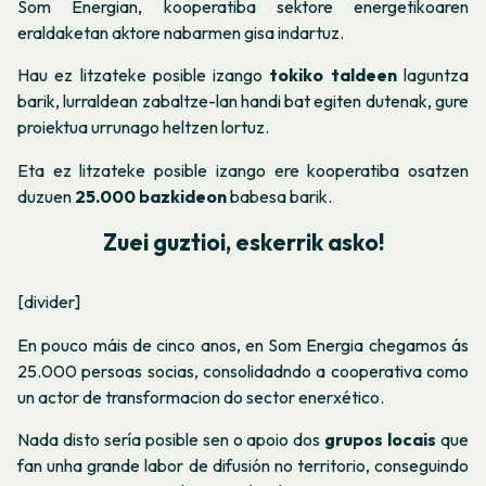
Som Energian, kooperatiba sektore energetikoaren
eraldaketan aktore nabarmen gisa indartuz.
Hau ez litzateke posible izango
tokiko taldeen
laguntza
barik, lurraldean zabaltze-lan handi bat egiten dutenak, gure
proiektua urrunago heltzen lortuz.
Eta ez litzateke posible izango ere kooperatiba osatzen
duzuen
25.000 bazkideon
babesa barik.
Zuei guztioi, eskerrik asko!
[divider]
En pouco máis de cinco anos, en Som Energia chegamos ás
25.000 persoas socias, consolidadndo a cooperativa como
un actor de transformacion do sector enerxético.
Nada disto sería posible sen o apoio dos
grupos locais
que
fan unha grande labor de difusión no territorio, conseguindo