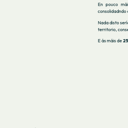
En pouco mái
consolidadndo 
Nada disto serí
territorio, con
E ás máis de
25