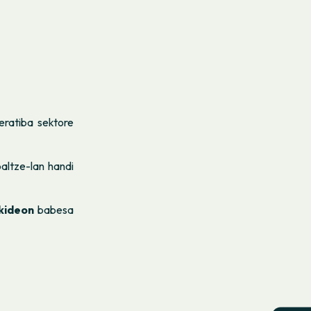
eratiba sektore
altze-lan handi
kideon
babesa