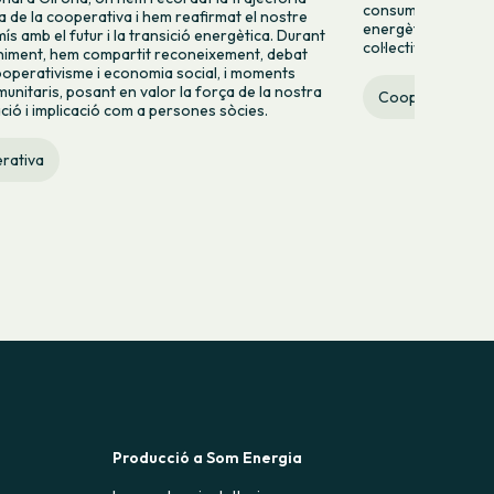
consumir energia v
va de la cooperativa i hem reafirmat el nostre
energètic des de la 
s amb el futur i la transició energètica. Durant
col·lectiva.
niment, hem compartit reconeixement, debat
operativisme i economia social, i moments
munitaris, posant en valor la força de la nostra
Cooperativa
ació i implicació com a persones sòcies.
rativa
Producció a Som Energia