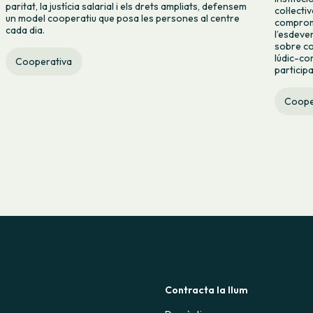
paritat, la justícia salarial i els drets ampliats, defensem
col·lecti
un model cooperatiu que posa les persones al centre
compromí
cada dia.
l’esdeve
sobre co
lúdic-co
Cooperativa
particip
Coope
Contracta la llum