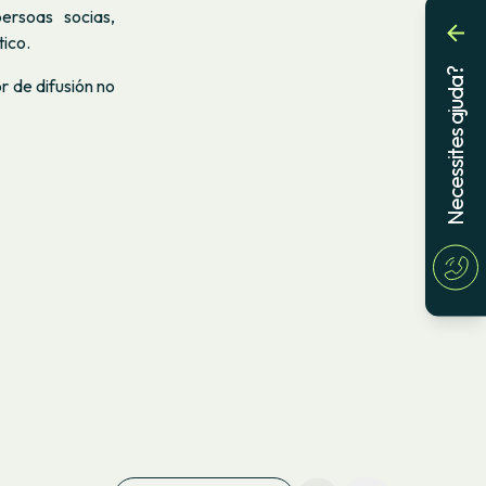
rsoas socias,
ico.
Necessites ajuda?
r de difusión no