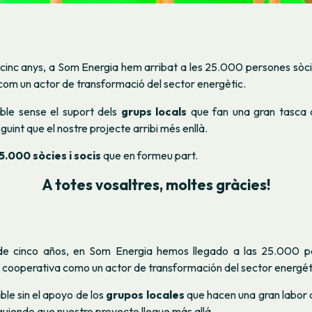
cinc anys, a Som Energia hem arribat a les 25.000 persones sòci
com un actor de transformació del sector energètic.
ible sense el suport dels
grups locals
que fan una gran tasca d
guint que el nostre projecte arribi més enllà.
5.000 sòcies i socis
que en formeu part.
A totes vosaltres, moltes gràcies!
e cinco años, en Som Energia hemos llegado a las 25.000 pe
 cooperativa como un actor de transformación del sector energét
ble sin el apoyo de los
grupos locales
que hacen una gran labor d
iguiendo que nuestro proyecto llegue más allá.