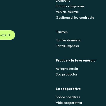
Domèstic
Entitats i Empreses
Vehicle elèctric
Gestiona el teu contracte
Tarifes
u-me
Tarifes domèstic
Tarifa Empresa
Produeix la teva energia
Autoproducció
Soc productor
La cooperativa
Sobre nosaltres
Vida cooperativa