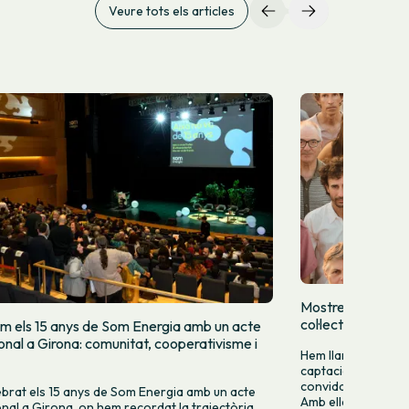
Veure tots els articles
Mostrem qui som
col·lectivament
m els 15 anys de Som Energia amb un acte
ional a Girona: comunitat, cooperativisme i
Hem llançat una cam
captació per donar-
convidar més perso
brat els 15 anys de Som Energia amb un acte
Amb ella volem mo
ional a Girona, on hem recordat la trajectòria