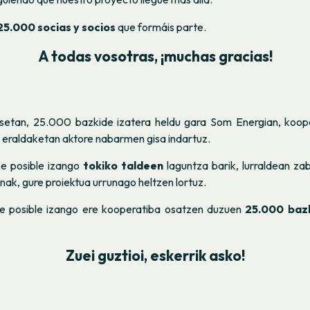
5.000 socias y socios
que formáis parte.
A todas vosotras, ¡muchas gracias!
setan, 25.000 bazkide izatera heldu gara Som Energian, koop
 eraldaketan aktore nabarmen gisa indartuz.
ke posible izango
tokiko taldeen
laguntza barik, lurraldean zab
nak, gure proiektua urrunago heltzen lortuz.
ke posible izango ere kooperatiba osatzen duzuen
25.000 baz
Zuei guztioi, eskerrik asko!