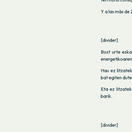
Y a las más de
2
[divider]
Bost urte eska
energetikoaren
Hau ez litzate
bat egiten dute
Eta ez litzate
barik.
[divider]