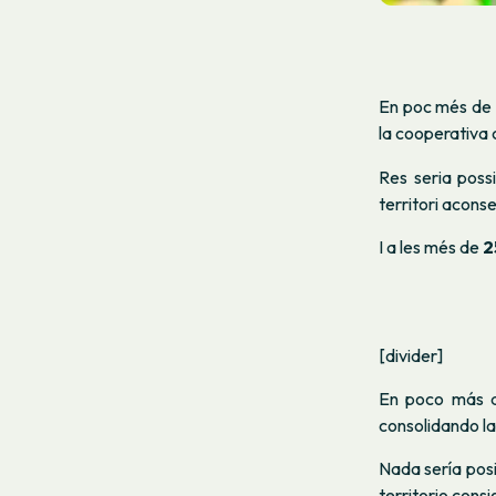
En poc més de 
la cooperativa 
Res seria poss
territori aconse
I a les més de
2
[divider]
En poco más d
consolidando la
Nada sería posi
territorio cons