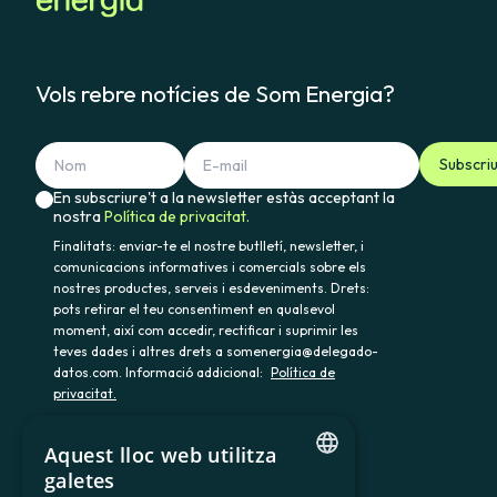
Vols rebre notícies de Som Energia?
Subscri
En subscriure't a la newsletter estàs acceptant la
nostra
Política de privacitat.
Finalitats: enviar-te el nostre butlletí, newsletter, i
comunicacions informatives i comercials sobre els
nostres productes, serveis i esdeveniments. Drets:
pots retirar el teu consentiment en qualsevol
moment, així com accedir, rectificar i suprimir les
teves dades i altres drets a somenergia@delegado-
datos.com. Informació addicional:
Política de
privacitat.
Aquest lloc web utilitza
galetes
900 103 605