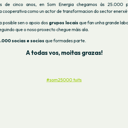
s de cinco anos, en Som Energia chegamos ás 25.000 pe
a cooperativa como un actor de transformacion do sector enerxét
a posible sen o apoio dos
grupos locais
que fan unha grande labo
seguindo que o noso proxecto chegue máis ala.
.000 socias e socios
que formades parte.
A todas vos, moitas grazas!
#som25000 tuits