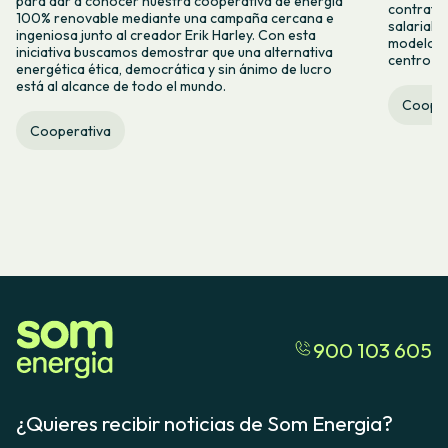
para dar a conocer nuestra cooperativa de energía
contrataci
100% renovable mediante una campaña cercana e
salarial 
ingeniosa junto al creador Erik Harley. Con esta
modelo co
iniciativa buscamos demostrar que una alternativa
centro ca
energética ética, democrática y sin ánimo de lucro
está al alcance de todo el mundo.
Cooper
Cooperativa
900 103 605
¿Quieres recibir noticias de Som Energia?