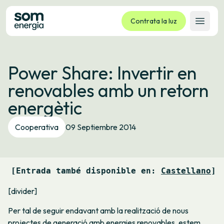
Contrata la luz
Abrir 
Tarifas
Power Share: Invertir en
Servicios
renovables amb un retorn
Empresas
energètic
La cooperativa
Contacto
Cooperativa
09 Septiembre 2014
Trámites
Oficina virtual
[Entrada també disponible en: 
Castellano
]
Idioma:
ES
CA
GL
EU
[divider]
Per tal de seguir endavant amb la realització de nous
projectes de generació amb energies renovables, estem