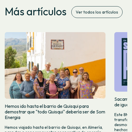
Más artículos
Ver todos los artículos
Sacamos 
de igual
Hemos ido hasta el barrio de Quisqui para
demostrar que "todo Quisqui" debería ser de Som
Este 8M, 
Energia
transform
desmontar
Hemos viajado hasta el barrio de Quisqui, en Almería,
hechos y 