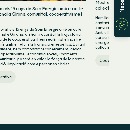
Mostrem qui som
col·lectivament
m els 15 anys de Som Energia amb un acte
ional a Girona: comunitat, cooperativisme i
Hem llançat una cam
captació per donar-
convidar més perso
brat els 15 anys de Som Energia amb un acte
Amb ella volem mo
ional a Girona, on hem recordat la trajectòria
consumir energia v
va de la cooperativa i hem reafirmat el nostre
energètic des de la 
s amb el futur i la transició energètica. Durant
col·lectiva.
niment, hem compartit reconeixement, debat
operativisme i economia social, i moments
munitaris, posant en valor la força de la nostra
Cooperativa
ació i implicació com a persones sòcies.
rativa