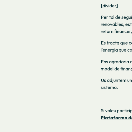
[divider]
Per tal de segu
renovables, est
retorn financer,
Es tracta que c
l'energia que c
Ens agradaria c
model de finan
Us adjuntem un
sistema.
Si voleu partic
Plataforma d