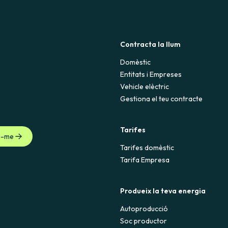
Contracta la llum
Domèstic
Entitats i Empreses
Vehicle elèctric
Gestiona el teu contracte
Tarifes
u-me
Tarifes domèstic
Tarifa Empresa
Produeix la teva energia
Autoproducció
Soc productor