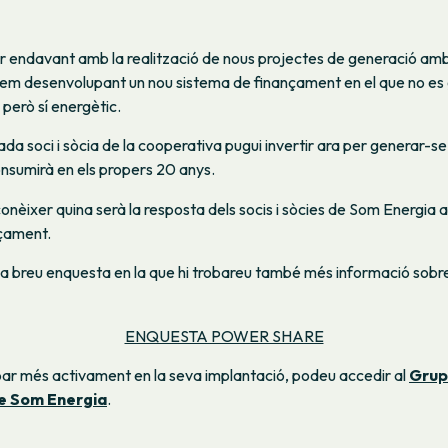
ir endavant amb la realització de nous projectes de generació am
em desenvolupant un nou sistema de finançament en el que no es 
 però sí energètic.
ada soci i sòcia de la cooperativa pugui invertir ara per generar-se
onsumirà en els propers 20 anys.
onèixer quina serà la resposta dels socis i sòcies de Som Energia 
çament.
a breu enquesta en la que hi trobareu també més informació sobr
ENQUESTA POWER SHARE
ipar més activament en la seva implantació, podeu accedir al
Grup
e Som Energia
.