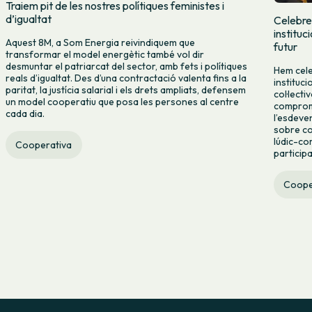
Traiem pit de les nostres polítiques feministes i
d’igualtat
Celebre
instituc
Aquest 8M, a Som Energia reivindiquem que
futur
transformar el model energètic també vol dir
desmuntar el patriarcat del sector, amb fets i polítiques
Hem cele
reals d’igualtat. Des d’una contractació valenta fins a la
instituc
paritat, la justícia salarial i els drets ampliats, defensem
col·lecti
un model cooperatiu que posa les persones al centre
compromí
cada dia.
l’esdeve
sobre co
lúdic-co
Cooperativa
particip
Coope