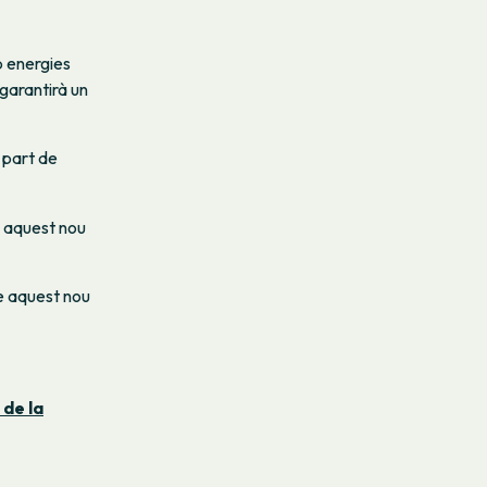
b energies
garantirà un
 part de
a aquest nou
e aquest nou
 de la