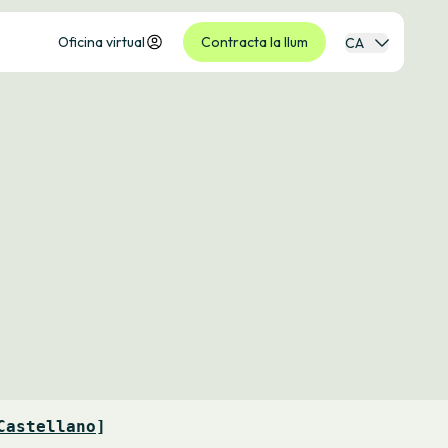
Oficina virtual
Contracta la llum
CA
Castellano
]