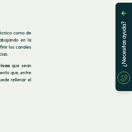
¿Necesitas ayuda?
técnico como de
rabajando en la
inir los canales
cias.
ivas
que sean
ento que, entre
ede rellenar el