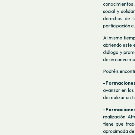
conocimientos s
social y solid
derechos de l
participación cu
Al mismo tiempo
abriendo este 
diálogo y prom
de un nuevo mo
Podréis encont
-Formaciones
avanzar en los 
de realizar un 
-Formaciones
realización. Al
tiene que trab
aproximada de u