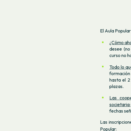
El Aula Popula
¿Cómo ahor
desee (no
curso no ha
Todo lo qu
formación 
hasta el 2
plazas.
Las coope
societaria:
fechas señ
Las inscripcio
Popular: