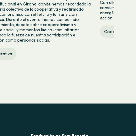
Con ella queremos 
titucional en Girona, donde hemos recordado la
consumir energía v
ria colectiva de la cooperativa y reafirmado
energético desde la
compromiso con el futuro y la transición
acción colectiva.
ca. Durante el evento, hemos compartido
miento, debate sobre cooperativismo y
 social, y momentos lúdico-comunitarios,
Cooperativa
do la fuerza de nuestra participación e
ión como personas socias.
rativa
Producción en Som Energia