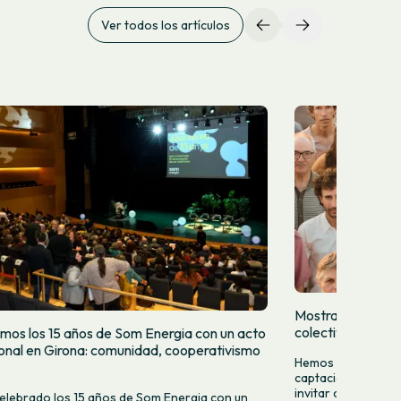
Ver todos los artículos
Mostramos quien
colectivamente
mos los 15 años de Som Energia con un acto
cional en Girona: comunidad, cooperativismo
Hemos lanzado una
captación para da
invitar a más pers
lebrado los 15 años de Som Energia con un