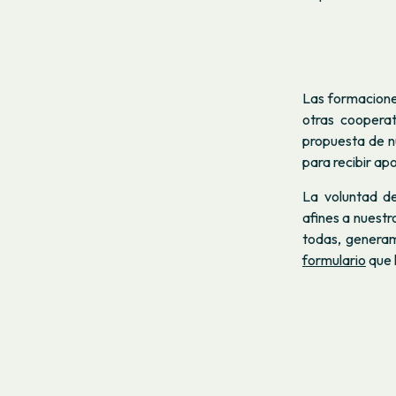
Las formacione
otras cooperat
propuesta de nu
para recibir ap
La voluntad d
afines a nuest
todas, generam
formulario
que 