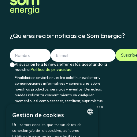
¿Quieres recibir noticias de Som Energia?
Suscríb
Al suscribirte a la newsletter estás aceptando la
nuestra
Política de privacidad.
Finalidades: enviarte nuestro boletín, newsletter y
comunicaciones informativas y comerciales sobre
nuestros productos, servicios y eventos. Derechos:
puedes retirar tu consentimiento en cualquier
momento, así como acceder, rectificar, suprimir tus
datos y demás derechos en somenergia@delegado-
datos.com. Información adicional:
Política de
Gestión de cookies
privacidad.
Utilizamos cookies que tratan datos de
CATALAN
conexión y/o del dispositivo, así como
hábitos de navegación para facilitar la