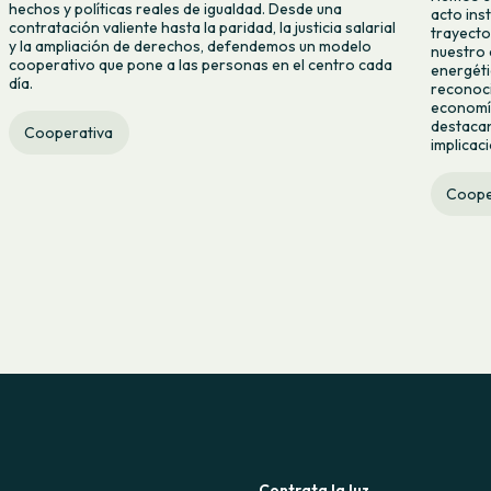
hechos y políticas reales de igualdad. Desde una
acto ins
contratación valiente hasta la paridad, la justicia salarial
trayecto
y la ampliación de derechos, defendemos un modelo
nuestro 
cooperativo que pone a las personas en el centro cada
energéti
día.
reconoci
economía
destacan
Cooperativa
implicac
Coope
Contrata la luz