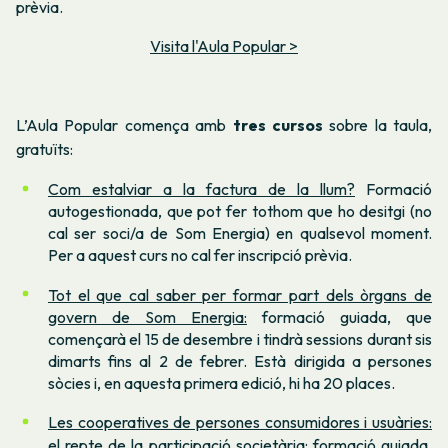
prèvia.
Visita l'Aula Popular >
L’Aula Popular comença amb
tres cursos
sobre la taula,
gratuïts:
Com estalviar a la factura de la llum?
Formació
autogestionada, que pot fer tothom que ho desitgi (no
cal ser soci/a de Som Energia) en qualsevol moment.
Per a aquest curs no cal fer inscripció prèvia.
Tot el que cal saber per formar part dels òrgans de
govern de Som Energia:
formació guiada, que
començarà el 15 de desembre i tindrà sessions durant sis
dimarts fins al 2 de febrer. Està dirigida a persones
sòcies i, en aquesta primera edició, hi ha 20 places.
Les cooperatives de persones consumidores i usuàries:
el repte de la participació societària:
formació guiada,