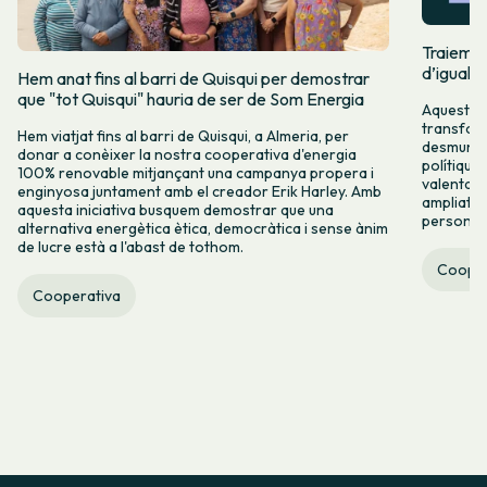
Traiem pi
d’igualta
Hem anat fins al barri de Quisqui per demostrar
que "tot Quisqui" hauria de ser de Som Energia
Aquest 8M
transform
Hem viatjat fins al barri de Quisqui, a Almeria, per
desmuntar
donar a conèixer la nostra cooperativa d'energia
polítique
100% renovable mitjançant una campanya propera i
valenta fin
enginyosa juntament amb el creador Erik Harley. Amb
ampliats,
aquesta iniciativa busquem demostrar que una
persones 
alternativa energètica ètica, democràtica i sense ànim
de lucre està a l'abast de tothom.
Cooper
Cooperativa