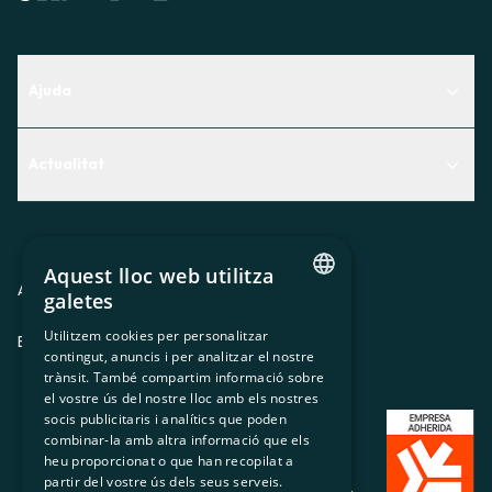
Ajuda
Centre d'Ajuda
Actualitat
Descobreix quin servei t'encaixa millor
Actualitat
Contacte
El racó de la sòcia
Aquest lloc web utilitza
Premsa
Avis legal
Política de privacitat
Política de cookies
galetes
CATALAN
Treballa amb nosaltres
Utilitzem cookies per personalitzar
ES
CA
GL
EU
contingut, anuncis i per analitzar el nostre
SPANISH
trànsit. També compartim informació sobre
GL
el vostre ús del nostre lloc amb els nostres
socis publicitaris i analítics que poden
BASQUE
combinar-la amb altra informació que els
heu proporcionat o que han recopilat a
partir del vostre ús dels seus serveis.