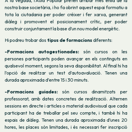
A la vegada, l’Aula Popular pretén arribar més enllà de la
nostra base societària, i ho fa obrint aquest espai formatiu a
tota la ciutadania per poder créixer i fer xarxa, generant
diàleg i promovent el posicionament crític, per poder
construir conjuntament la base d’un nou model energètic.
Hi podreu trobar dos
tipus de formacions
diferents:
-Formacions autogestionades:
són cursos on les
persones participants poden avançar en els continguts en
qualsevol moment, segons la seva disponibilitat. Al final hi ha
l’opció de realitzar un test d’autoavaluació. Tenen una
durada aproximada d’entre 15 i 30 minuts.
-Formacions guiades:
són cursos dinamitzats per
professorat, amb dates concretes de realització. Alternen
sessions en directe i articles o material audiovisual que cada
participant ha de treballar pel seu compte, i també hi ha
espais de diàleg. Tenen una durada aproximada d’unes 20
hores, les places són limitades, i és necessari fer inscripció