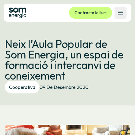
Contracta la llum
Obrir 
Tarifes
Neix l’Aula Popular de
Serveis
Som Energia, un espai de
Empreses
formació i intercanvi de
La cooperativa
coneixement
Contacte
Tràmits
Cooperativa
09 De Desembre 2020
Oficina virtual
Idioma:
CA
ES
GL
EU