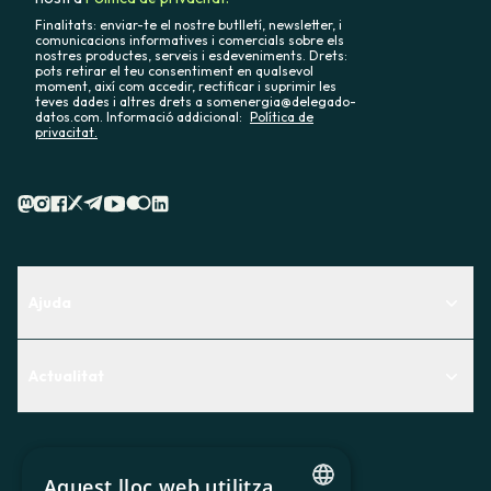
Finalitats: enviar-te el nostre butlletí, newsletter, i
comunicacions informatives i comercials sobre els
nostres productes, serveis i esdeveniments. Drets:
pots retirar el teu consentiment en qualsevol
moment, així com accedir, rectificar i suprimir les
teves dades i altres drets a somenergia@delegado-
datos.com. Informació addicional:
Política de
privacitat.
Ajuda
Centre d'Ajuda
Actualitat
Descobreix quin servei t'encaixa millor
Actualitat
Contacte
El racó de la sòcia
Aquest lloc web utilitza