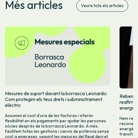
Més articles
Veure tots els articles
Mesures de suport davant la borrasca Leonardo:
Rebem el 
Com protegim els teus drets i subministrament
reafirme
elèctric
energèti
Assumim el cost d'una de les factures i oferim
Hem rebut
flexibilitat en els pagaments per ajudar les persones
reconeix 
sòcies després de la borrasca Leonardo. A més,
energètic
facilitem totes les gestions i canvis de potència sense
transform
cost a empreses, seguint les mesures del Reial decret