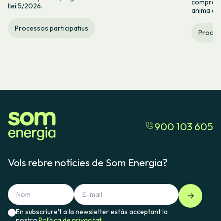
compromís
llei 5/2026.
anima a c
Processos participatius
Process
900 103 605
Vols rebre notícies de Som Energia?
En subscriure't a la newsletter estàs acceptant la
nostra
Política de privacitat.