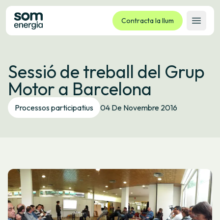
Contracta la llum
Obrir 
Tarifes
Sessió de treball del Grup
Serveis
Motor a Barcelona
Empreses
La cooperativa
Processos participatius
04 De Novembre 2016
Contacte
Tràmits
Oficina virtual
Idioma:
CA
ES
GL
EU