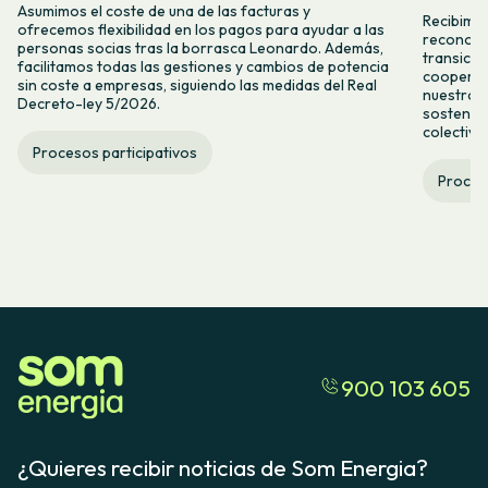
Asumimos el coste de una de las facturas y
Recibimos
ofrecemos flexibilidad en los pagos para ayudar a las
reconoce 
personas socias tras la borrasca Leonardo. Además,
transici
facilitamos todas las gestiones y cambios de potencia
cooperat
sin coste a empresas, siguiendo las medidas del Real
nuestro 
Decreto-ley 5/2026.
sostenibl
colectiva
Procesos participativos
Proceso
900 103 605
¿Quieres recibir noticias de Som Energia?