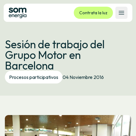
Contrata la luz
Abrir 
Tarifas
Sesión de trabajo del
Servicios
Grupo Motor en
Empresas
Barcelona
La cooperativa
Contacto
Procesos participativos
04 Noviembre 2016
Trámites
Oficina virtual
Idioma:
ES
CA
GL
EU