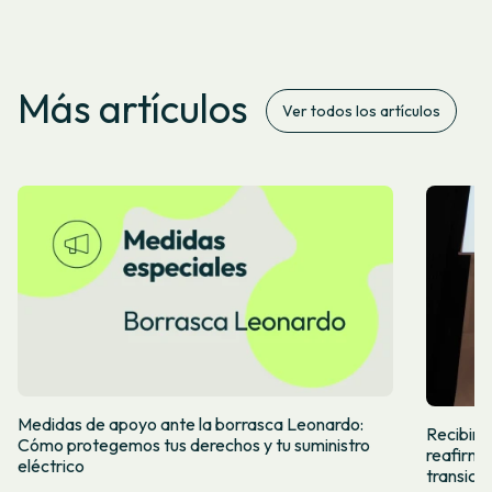
Más artículos
Ver todos los artículos
Medidas de apoyo ante la borrasca Leonardo:
Recibimos
Cómo protegemos tus derechos y tu suministro
reafirma
eléctrico
transició