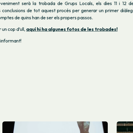
veniment serà la trobada de Grups Locals, els dies 11 i 12 d
s conclusions de tot aquest procés per generar un primer diàle
comptes de quins han de ser els propers passos.
r un cop d’ull,
aquí hi ha algunes fotos de les trobades!
 informant!