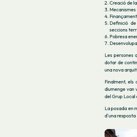
Creació de la
Mecanismes d
Finançament 
Definició d
seccions terr
Pobresa ener
Desenvolupam
Les persones q
dotar de contin
una nova arquit
Finalment, els 
diumenge van v
del Grup Local
La posada en ma
d'una resposta