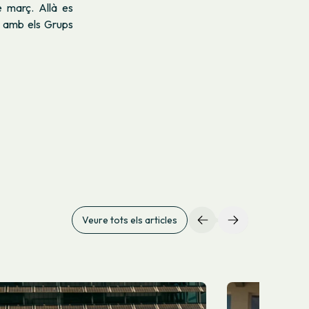
e març. Allà es
g amb els Grups
Veure tots els articles