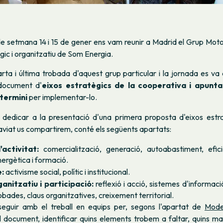
de setmana 14 i 15 de gener ens vam reunir a Madrid el Grup Moto
ègic i organitzatiu de Som Energia.
rta i última trobada d'aquest grup particular i la jornada es va
 document d'
eixos estratègics de la cooperativa i apuntar
 termini
per implementar-lo.
 dedicar a la presentació d'una primera proposta d'eixos estr
viat us compartirem, conté els següents apartats:
activitat:
comercialització, generació, autoabastiment, eficiè
ergètica i formació.
:
activisme social, polític i institucional.
anitzatiu i participació:
reflexió i acció, sistemes d'informaci
obades, claus organitzatives, creixement territorial.
eguir amb el treball en equips per, segons l'apartat de
Model
 document, identificar quins elements trobem a faltar, quins ma