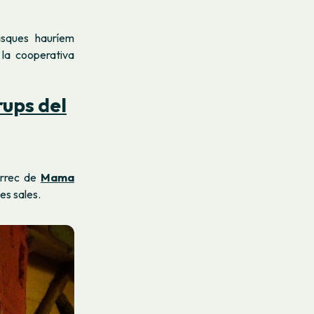
asques hauríem
la cooperativa
rups del
àrrec de
Mama
ves sales.