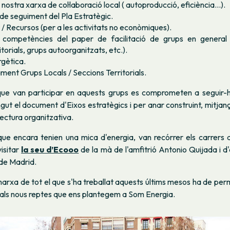
 nostra xarxa de col·laboració local ( autoproducció, eficiència...).
e seguiment del Pla Estratègic.
/ Recursos (per a les activitats no econòmiques).
e competències del paper de facilitació de grups en general 
itorials, grups autoorganitzats, etc.).
gètica.
ent Grups Locals / Seccions Territorials.
ue van participar en aquests grups es comprometen a seguir-hi
gut el document d'Eixos estratègics i per anar construint, mitjanç
ectura organitzativa.
que encara tenien una mica d'energia, van recórrer els carrers 
isitar
la seu d’Ecooo
de la mà de l'amfitrió Antonio Quijada i 
 de Madrid.
rxa de tot el que s'ha treballat aquests últims mesos ha de per
 als nous reptes que ens plantegem a Som Energia.