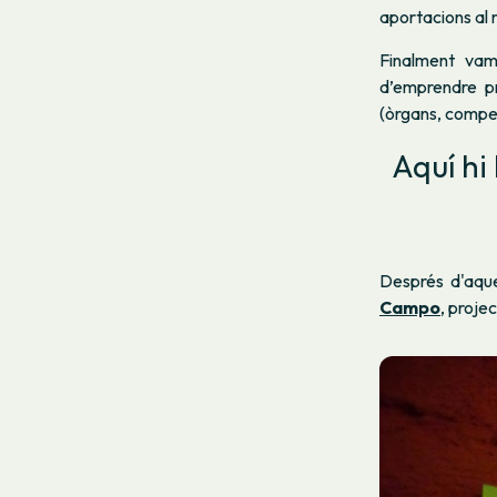
aportacions al 
Finalment vam
d’emprendre p
(òrgans, compet
Aquí hi
Després d'aque
Campo
, projec