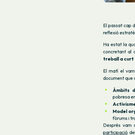
El passat cap 
reflexió estrat
Ha estat la qua
concretant al
treball a curt
El matí el vam
document que a
Àmbits d'
pobresa en
Activisme
Model org
fòrums i tr
Després vam s
participació
del