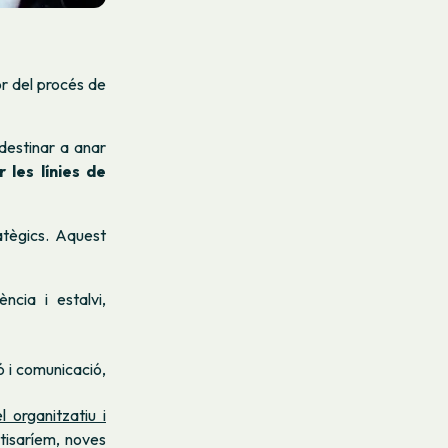
r del procés de
 destinar a anar
 les línies de
atègics. Aquest
ncia i estalvi,
ó i comunicació,
 organitzatiu i
tisaríem, noves