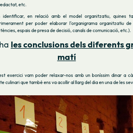
redactat, etc.
 identificar, en relació amb el model organitzatiu, quines t
rimerament per poder elaborar l'organigrama organitzatiu de 
ències, espais de presa de decisió, canals de comunicació, etc.).
 ha
les conclusions dels diferents g
matí
st exercici vam poder relaxar-nos amb un boníssim dinar a c
te culinari que també ens va acollir al llarg del dia en una de les se