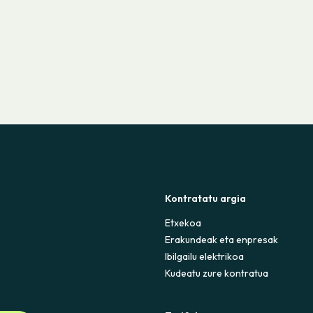
Kontratatu argia
Etxekoa
Erakundeak eta enpresak
Ibilgailu elektrikoa
Kudeatu zure kontratua