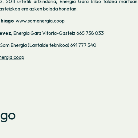
uz, 2011 urtetik aitzindaria, Energia Gara Bilbo taldea martxan
Gasteizkoa ere azken bolada honetan.
ehiago
www.somenergia.coop
tevez
, Energia Gara Vitoria-Gasteiz 665 738 033
, Som Energia (Lantalde teknikoa) 691 777 540
ergia.coop
ago