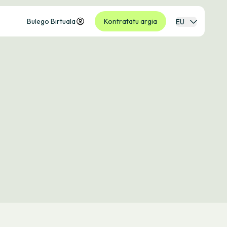
Bulego Birtuala
Kontratatu argia
EU