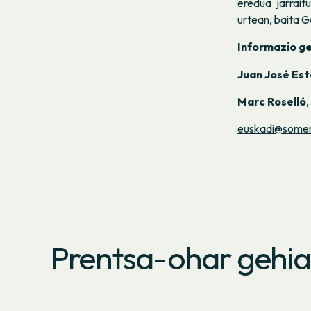
eredua jarrait
urtean, baita 
Informazio g
Juan José Es
Marc Roselló
euskadi@somen
Prentsa-ohar gehi