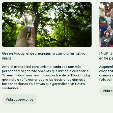
Green Friday: el decrecimiento como alternativa
[NdP] S
única
entre pe
Ante el avance del consumismo, cada vez son más
Augmenta
personas y organizaciones las que llaman a celebrar el
cooperat
‘Green Friday’, una reivindicación frente al ‘Black Friday’
compres c
que insta a reflexionar sobre las decisiones diarias y
fotovolt
buscar acciones colectivas que garanticen un futuro
sostenible.
Vida 
Vida cooperativa