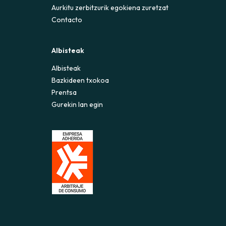
Aurkitu zerbitzurik egokiena zuretzat
Contacto
Albisteak
Albisteak
Bazkideen txokoa
Prentsa
Gurekin lan egin