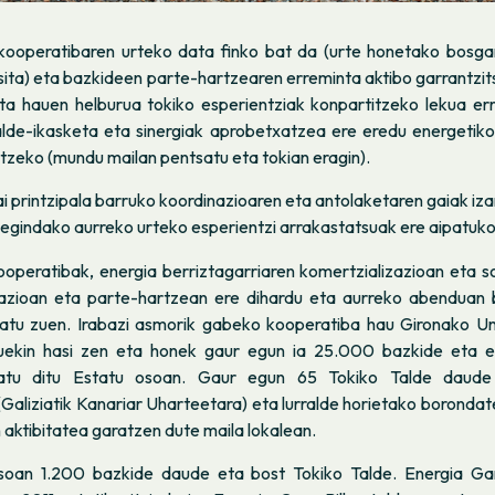
ooperatibaren urteko data finko bat da (urte honetako bosga
sita) eta bazkideen parte-hartzearen erreminta aktibo garrantzit
ta hauen helburua tokiko esperientziak konpartitzeko lekua er
alde-ikasketa eta sinergiak aprobetxatzea ere eredu energetik
aitzeko (mundu mailan pentsatu eta tokian eragin).
 printzipala barruko koordinazioaren eta antolaketaren gaiak iza
egindako aurreko urteko esperientzi arrakastatsuak ere aipatuko 
operatibak, energia berriztagarriaren komertzializazioan eta s
ziazioan eta parte-hartzean ere dihardu eta aurreko abenduan
atu zuen. Irabazi asmorik gabeko kooperatiba hau Gironako Un
uekin hasi zen eta honek gaur egun ia 25.000 bazkide eta ele
atu ditu Estatu osoan. Gaur egun 65 Tokiko Talde daude
(Galiziatik Kanariar Uharteetara) eta lurralde horietako boronda
aktibitatea garatzen dute maila lokalean.
osoan 1.200 bazkide daude eta bost Tokiko Talde. Energia Ga