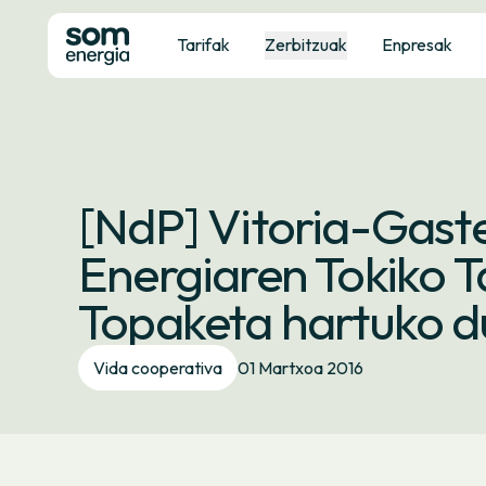
Tarifak
Zerbitzuak
Enpresak
[NdP] Vitoria-Gaste
Energiaren Tokiko T
Topaketa hartuko d
Vida cooperativa
01 Martxoa 2016