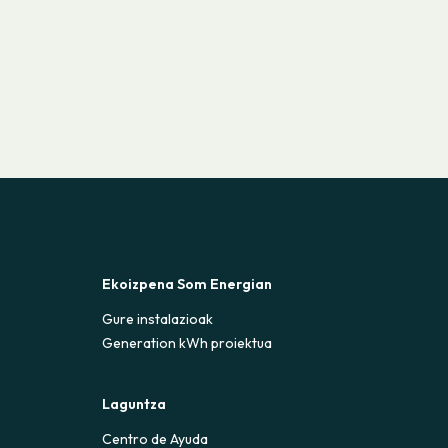
Ekoizpena Som Energian
Gure instalazioak
Generation kWh proiektua
Laguntza
Centro de Ayuda