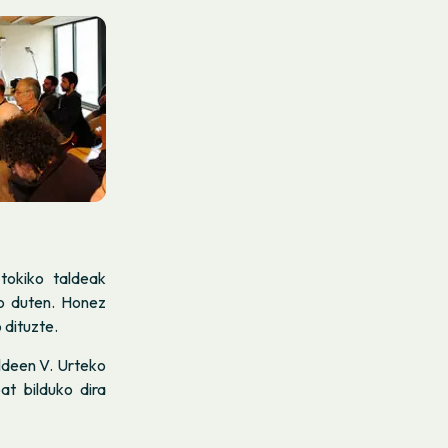
tokiko taldeak
ko duten. Honez
 dituzte.
ldeen V. Urteko
at bilduko dira