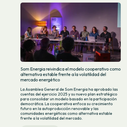
Som Energia reivindica el modelo cooperativo como
alternativa estable frente a la volatilidad del
mercado energético
La Asamblea General de Som Energia ha aprobado las
cuentas del ejercicio 2025 y su nuevo plan estratégico
para consolidar un modelo basado en la participación
democrática. La cooperativa enfoca su crecimiento
futuro en la autoproducción renovable y las
comunidades energéticas como alternativa estable
frente a la volatilidad del mercado.