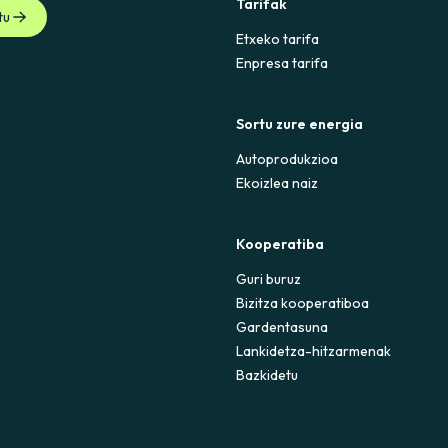
Tarifak
tu
Etxeko tarifa
Enpresa tarifa
Sortu zure energia
Autoprodukzioa
Ekoizlea naiz
Kooperatiba
Guri buruz
Bizitza kooperatiboa
Gardentasuna
Lankidetza-hitzarmenak
Bazkidetu