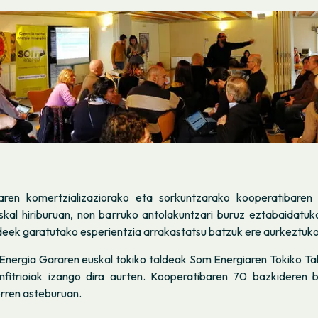
aren komertzializaziorako eta sorkuntzarako kooperatibaren 
uskal hiriburuan, non barruko antolakuntzari buruz eztabaidatu
deek garatutako esperientzia arrakastatsu batzuk ere aurkeztuko
Energia Gararen euskal tokiko taldeak Som Energiaren Tokiko Ta
fitrioiak izango dira aurten. Kooperatibaren 70 bazkideren b
rren asteburuan.