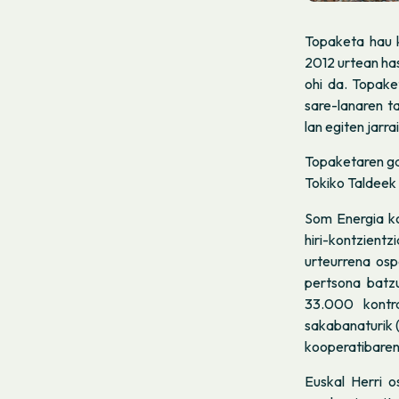
Topaketa hau k
2012 urtean ha
ohi da. Topake
sare-lanaren t
lan egiten jarr
Topaketaren gai
Tokiko Taldeek 
Som Energia ko
hiri-kontzient
urteurrena osp
pertsona batz
33.000 kontr
sakabanaturik 
kooperatibaren 
Euskal Herri 