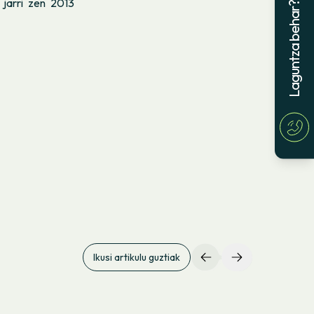
 jarri zen 2013
Laguntza behar?
Ikusi artikulu guztiak