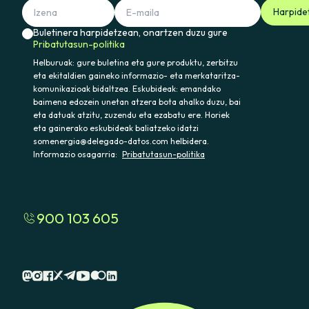
Harpide
Buletinera harpidetzean, onartzen duzu gure
Pribatutasun-politika
Helburuak: gure buletina eta gure produktu, zerbitzu
eta ekitaldien gaineko informazio- eta merkataritza-
komunikazioak bidaltzea. Eskubideak: emandako
baimena edozein unetan atzera bota ahalko duzu, bai
eta datuak atzitu, zuzendu eta ezabatu ere. Horiek
eta gainerako eskubideak baliatzeko idatzi
somenergia@delegado-datos.com helbidera.
Informazio osagarria:
Pribatutasun-politika
900 103 605