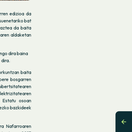
rren edizioa da
suenetariko bat
raztea da baita
oaren aldaketan
ngo dira baina
dira.
orkuntzan baita
 bere bosgarren
ibertsitatearen
ktrizitatearen
 Estatu osoan
tezko bazkideek
ra Nafarroaren