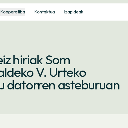
Kooperatiba
Kontaktua
Izapideak
iz hiriak Som
aldeko V. Urteko
u datorren asteburuan