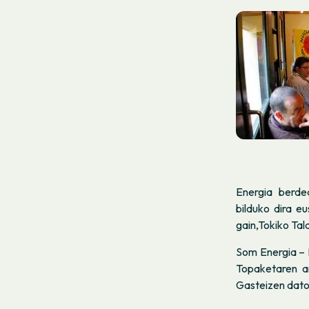
Energia berde
bilduko dira e
gain,Tokiko Tal
Som Energia – 
Topaketaren an
Gasteizen dato