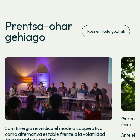
Prentsa-ohar
Ikusi artikulu guztiak
gehiago
Green Fr
única
Som Energia reivindica el modelo cooperativo
como alternativa estable frente a la volatilidad
Ante el a
del mercado energético