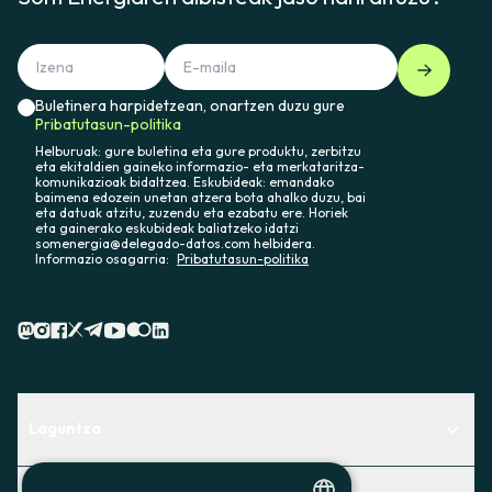
Buletinera harpidetzean, onartzen duzu gure
Pribatutasun-politika
Helburuak: gure buletina eta gure produktu, zerbitzu
eta ekitaldien gaineko informazio- eta merkataritza-
komunikazioak bidaltzea. Eskubideak: emandako
baimena edozein unetan atzera bota ahalko duzu, bai
eta datuak atzitu, zuzendu eta ezabatu ere. Horiek
eta gainerako eskubideak baliatzeko idatzi
somenergia@delegado-datos.com helbidera.
Informazio osagarria:
Pribatutasun-politika
Laguntza
Centro de Ayuda