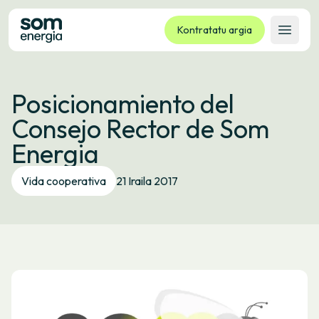
Kontratatu argia
Ireki 
Tarifak
Posicionamiento del
Zerbitzuak
Consejo Rector de Som
Enpresak
Energia
Kooperatiba
Kontaktua
Vida cooperativa
21 Iraila 2017
Izapideak
Bulego Birtuala
Hizkuntza:
EU
ES
CA
GL