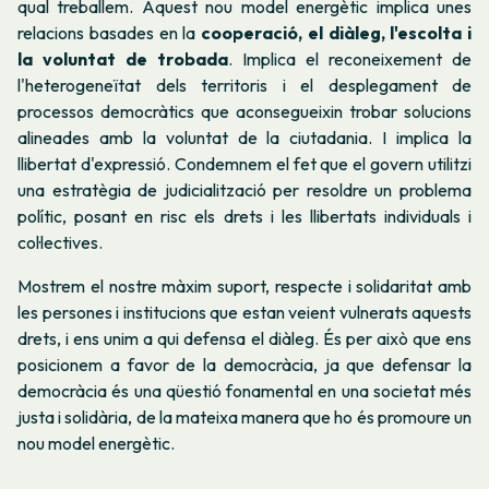
qual treballem. Aquest nou model energètic implica unes
relacions basades en la
cooperació, el diàleg, l'escolta i
la voluntat de trobada
. Implica el reconeixement de
l'heterogeneïtat dels territoris i el desplegament de
processos democràtics que aconsegueixin trobar solucions
alineades amb la voluntat de la ciutadania. I implica la
llibertat d'expressió. Condemnem el fet que el govern utilitzi
una estratègia de judicialització per resoldre un problema
polític, posant en risc els drets i les llibertats individuals i
col·lectives.
Mostrem el nostre màxim suport, respecte i solidaritat amb
les persones i institucions que estan veient vulnerats aquests
drets, i ens unim a qui defensa el diàleg. És per això que ens
posicionem a favor de la democràcia, ja que defensar la
democràcia és una qüestió fonamental en una societat més
justa i solidària, de la mateixa manera que ho és promoure un
nou model energètic.