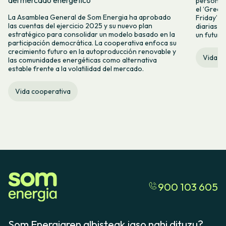
personas 
el ‘Green 
La Asamblea General de Som Energia ha aprobado
Friday’ q
las cuentas del ejercicio 2025 y su nuevo plan
diarias y
estratégico para consolidar un modelo basado en la
un futuro
participación democrática. La cooperativa enfoca su
crecimiento futuro en la autoproducción renovable y
Vida c
las comunidades energéticas como alternativa
estable frente a la volatilidad del mercado.
Vida cooperativa
900 103 605
Som Energiaren albisteak jaso nahi dituzu?