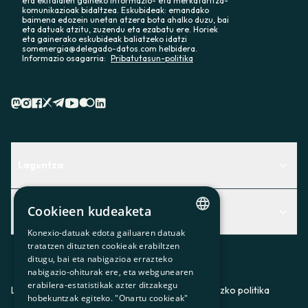
eta ekitaldien gaineko informazio- eta merkataritza-
komunikazioak bidaltzea. Eskubideak: emandako
baimena edozein unetan atzera bota ahalko duzu, bai
eta datuak atzitu, zuzendu eta ezabatu ere. Horiek
eta gainerako eskubideak baliatzeko idatzi
somenergia@delegado-datos.com helbidera.
Informazio osagarria:
Pribatutasun-politika
Laguntza
Centro de Ayuda
Cookieen kudeaketa
Albisteak
Aurkitu zerbitzurik egokiena zuretzat
Konexio-datuak edota gailuaren datuak
Albisteak
CATALAN
Contacto
tratatzen dituzten cookieak erabiltzen
ditugu, bai eta nabigazioa errazteko
SPANISH
Bazkideen txokoa
nabigazio-ohiturak ere, eta webgunearen
erabilera-estatistikak azter ditzakegu
GL
Prentsa
Lege-oharra
Pribatutasun-politika
Cookieei buruzko politika
hobekuntzak egiteko. "Onartu cookieak"