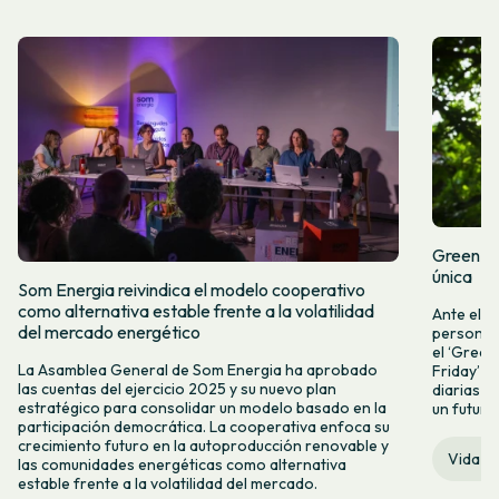
Green Fr
única
Som Energia reivindica el modelo cooperativo
como alternativa estable frente a la volatilidad
Ante el a
del mercado energético
personas 
el ‘Green 
La Asamblea General de Som Energia ha aprobado
Friday’ q
las cuentas del ejercicio 2025 y su nuevo plan
diarias y
estratégico para consolidar un modelo basado en la
un futuro
participación democrática. La cooperativa enfoca su
crecimiento futuro en la autoproducción renovable y
Vida c
las comunidades energéticas como alternativa
estable frente a la volatilidad del mercado.