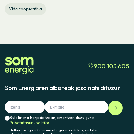
Vida cooperativa
900 103 605
Som Energiaren albisteak jaso nahi dituzu?
Buletinera harpidetzean, onartzen duzu gure
Pribatutasun-politika
Helburuak: gure buletina eta gure produktu, zerbitzu