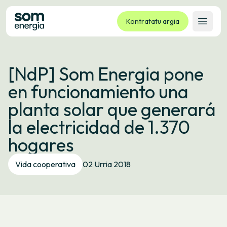
Kontratatu argia
Ireki 
Tarifak
[NdP] Som Energia pone
Zerbitzuak
en funcionamiento una
Enpresak
planta solar que generará
Kooperatiba
la electricidad de 1.370
Kontaktua
hogares
Izapideak
Vida cooperativa
02 Urria 2018
Bulego Birtuala
Hizkuntza:
EU
ES
CA
GL