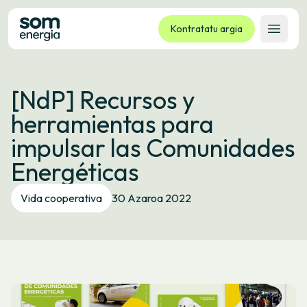
Kontratatu argia
Ireki 
Tarifak
[NdP] Recursos y
Zerbitzuak
herramientas para
Enpresak
impulsar las Comunidades
Kooperatiba
Energéticas
Kontaktua
Izapideak
Vida cooperativa
30 Azaroa 2022
Bulego Birtuala
Hizkuntza:
EU
ES
CA
GL