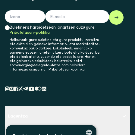
Buletinera harpidetzean, onartzen duzu gure
Pribatutasun-politika
Helburuak: gure buletina eta gure produktu, zerbitzu
eta ekitaldien gaineko informazio- eta merkataritza-
komunikazioak bidaltzea. Eskubideak: emandako
baimena edozein unetan atzera bota ahalko duzu, bai
eta datuak atzitu, zuzendu eta ezabatu ere. Horiek
eta gainerako eskubideak baliatzeko idatzi
somenergia@delegado-datos.com helbidera.
Informazio osagarria:
Pribatutasun-politika
Laguntza
Centro de Ayuda