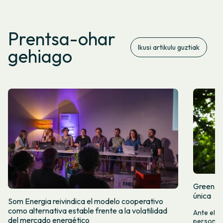
Prentsa-ohar
Ikusi artikulu guztiak
gehiago
Green Fr
única
Som Energia reivindica el modelo cooperativo
como alternativa estable frente a la volatilidad
Ante el a
del mercado energético
personas 