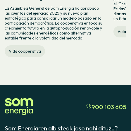
el ‘Green 
La Asamblea General de Som Energia ha aprobado
Friday’ q
las cuentas del ejercicio 2025 y su nuevo plan
diarias y
estratégico para consolidar un modelo basado en la
un futuro
participación democrática. La cooperativa enfoca su
crecimiento futuro en la autoproducción renovable y
Vida c
las comunidades energéticas como alternativa
estable frente a la volatilidad del mercado.
Vida cooperativa
900 103 605
Som Energiaren albisteak jaso nahi dituzu?