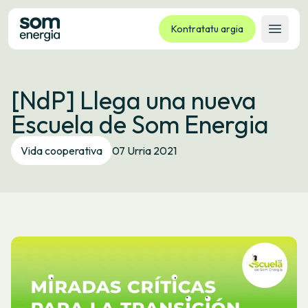
Kontratatu argia
Ireki 
Tarifak
[NdP] Llega una nueva
Zerbitzuak
Escuela de Som Energia
Enpresak
Kooperatiba
Vida cooperativa
07 Urria 2021
Kontaktua
Izapideak
Bulego Birtuala
Hizkuntza:
EU
ES
CA
GL