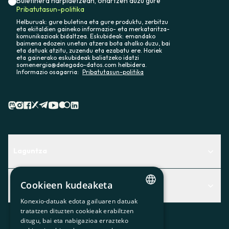
Buletinera harpidetzean, onartzen duzu gure
Pribatutasun-politika
Helburuak: gure buletina eta gure produktu, zerbitzu
eta ekitaldien gaineko informazio- eta merkataritza-
komunikazioak bidaltzea. Eskubideak: emandako
baimena edozein unetan atzera bota ahalko duzu, bai
eta datuak atzitu, zuzendu eta ezabatu ere. Horiek
eta gainerako eskubideak baliatzeko idatzi
somenergia@delegado-datos.com helbidera.
Informazio osagarria:
Pribatutasun-politika
Laguntza
Centro de Ayuda
Cookieen kudeaketa
Albisteak
Aurkitu zerbitzurik egokiena zuretzat
Konexio-datuak edota gailuaren datuak
Albisteak
CATALAN
Contacto
tratatzen dituzten cookieak erabiltzen
ditugu, bai eta nabigazioa errazteko
SPANISH
Bazkideen txokoa