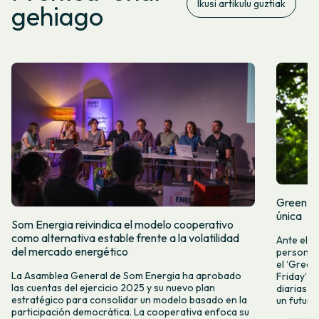
Ikusi artikulu guztiak
gehiago
Green Fr
única
Som Energia reivindica el modelo cooperativo
como alternativa estable frente a la volatilidad
Ante el a
del mercado energético
personas 
el ‘Green 
La Asamblea General de Som Energia ha aprobado
Friday’ q
las cuentas del ejercicio 2025 y su nuevo plan
diarias y
estratégico para consolidar un modelo basado en la
un futuro
participación democrática. La cooperativa enfoca su