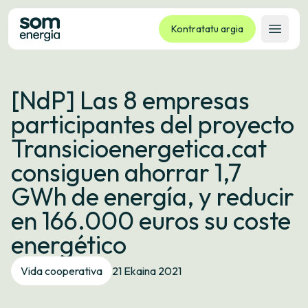
Kontratatu argia
Ireki 
Tarifak
[NdP] Las 8 empresas
Zerbitzuak
participantes del proyecto
Enpresak
Transicioenergetica.cat
Kooperatiba
consiguen ahorrar 1,7
Kontaktua
GWh de energía, y reducir
Izapideak
en 166.000 euros su coste
Bulego Birtuala
energético
Hizkuntza:
EU
ES
CA
GL
Vida cooperativa
21 Ekaina 2021