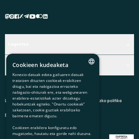
Laguntza
Centro de Ayuda
Cookieen kudeaketa
Albisteak
Aurkitu zerbitzurik egokiena zuretzat
Konexio-datuak edota gailuaren datuak
Albisteak
CATALAN
Contacto
tratatzen dituzten cookieak erabiltzen
ditugu, bai eta nabigazioa errazteko
SPANISH
Bazkideen txokoa
nabigazio-ohiturak ere, eta webgunearen
erabilera-estatistikak azter ditzakegu
GL
Prentsa
Lege-oharra
Pribatutasun-politika
Cookieei buruzko politika
hobekuntzak egiteko. "Onartu cookieak"
BASQUE
sakatzean, cookie guztiak erabiltzeko
Gurekin lan egin
ES
CA
GL
EU
baimena ematen diguzu.
Cookieen erabilera konfiguratu edo
mugatzeko, hautatu eta gorde nahi duzuna.