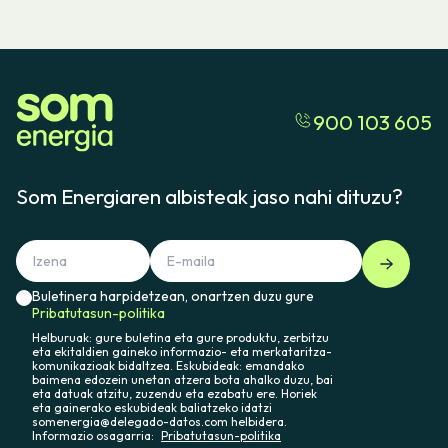
900 103 605
Som Energiaren albisteak jaso nahi dituzu?
Buletinera harpidetzean, onartzen duzu gure
Pribatutasun-politika
Helburuak: gure buletina eta gure produktu, zerbitzu
eta ekitaldien gaineko informazio- eta merkataritza-
komunikazioak bidaltzea. Eskubideak: emandako
baimena edozein unetan atzera bota ahalko duzu, bai
eta datuak atzitu, zuzendu eta ezabatu ere. Horiek
eta gainerako eskubideak baliatzeko idatzi
somenergia@delegado-datos.com helbidera.
Informazio osagarria:
Pribatutasun-politika