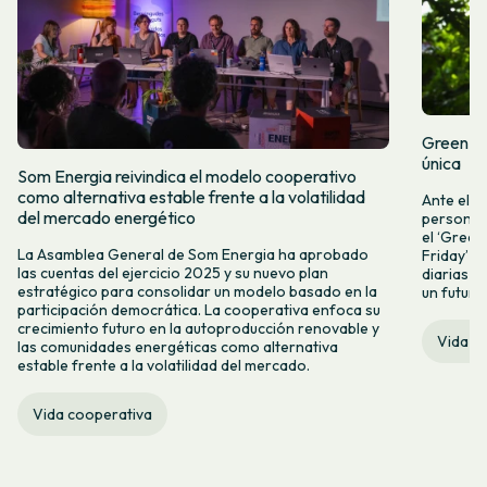
Green Fr
única
Som Energia reivindica el modelo cooperativo
como alternativa estable frente a la volatilidad
Ante el a
del mercado energético
personas 
el ‘Green 
La Asamblea General de Som Energia ha aprobado
Friday’ q
las cuentas del ejercicio 2025 y su nuevo plan
diarias y
estratégico para consolidar un modelo basado en la
un futuro
participación democrática. La cooperativa enfoca su
crecimiento futuro en la autoproducción renovable y
Vida c
las comunidades energéticas como alternativa
estable frente a la volatilidad del mercado.
Vida cooperativa