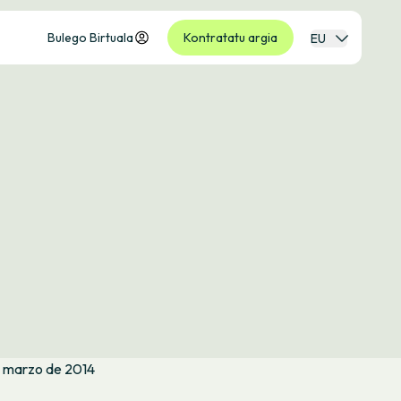
Bulego Birtuala
Kontratatu argia
EU
e marzo de 2014