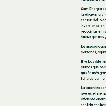
Som Energia se 
la eficiencia y
sector del bio
inversiones en
reducir las emi
buena gestión y
La inauguració
personas, repr
Ero Lugilde
,
m
primas que perm
quizás más gra
falta de confia
La
coordinador
que es el ejem
eficiente energ
sentido contrar