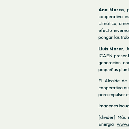
Ana Marco
,
cooperativa e
climático, ame
efecto invern
pongan las trab
Lluis Morer
,
J
ICAEN presenta
generación en
pequeñas plant
El
Alcalde de 
cooperativa qu
para impulsar el
Imagenes inaug
[divider] Más
Energia
www.s