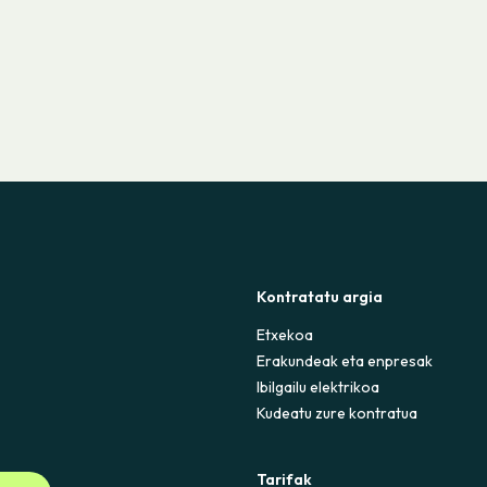
Kontratatu argia
Etxekoa
Erakundeak eta enpresak
Ibilgailu elektrikoa
Kudeatu zure kontratua
Tarifak