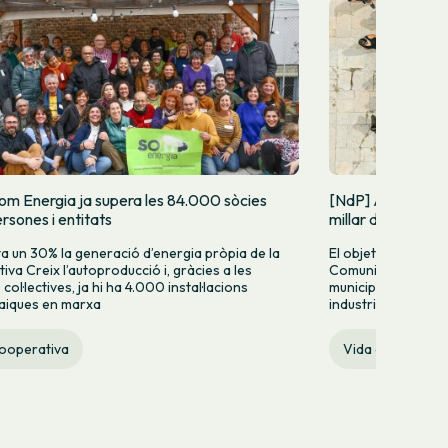
om Energia ja supera les 84.000 sòcies
[NdP] Arranca la
rsones i entitats
millar de Comuni
 un 30% la generació d’energia pròpia de la
El objetivo es impu
iva Creix l’autoproducció i, gràcies a les
Comunidad Energét
ol·lectives, ja hi ha 4.000 instal·lacions
municipios, barrio
aiques en marxa
industriales de Cat
cooperativa
Vida cooperativ