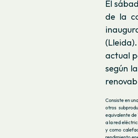
El sába
de la c
inaugur
(Lleida)
actual p
según la
renovabl
Consiste en una
otros subprod
equivalente de 
a la red eléctri
y como calefac
rendimiento en