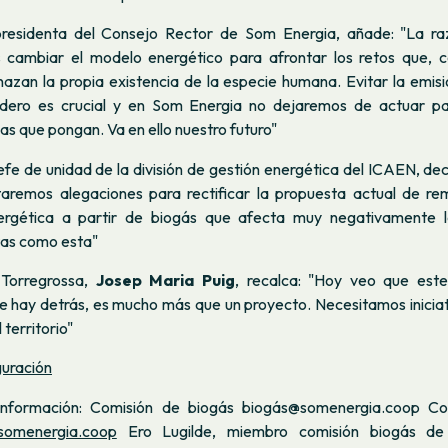
presidenta del Consejo Rector de Som Energia
, añade: "La r
s cambiar el modelo energético para afrontar los retos que, 
nazan la propia existencia de la especie humana. Evitar la emis
adero es crucial y en Som Energia no dejaremos de actuar par
as que pongan. Va en ello nuestro futuro"
efe de unidad de la división de gestión energética del ICAEN
, de
remos alegaciones para rectificar la propuesta actual de re
ergética a partir de biogás que afecta muy negativamente la
as como esta"
Torregrossa
,
Josep Maria Puig
, recalca: "Hoy veo que este
e hay detrás, es mucho más que un proyecto. Necesitamos inicia
 territorio"
uración
 información: Comisión de biogás biogás@somenergia.coop C
omenergia.coop
Ero Lugilde, miembro comisión biogás de