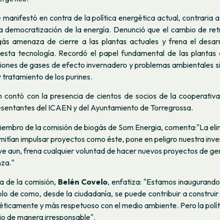
manifestó en contra de la política energética actual, contraria a
 la democratización de la energía. Denunció que el cambio de ret
gás amenaza de cierre a las plantas actuales y frena el desarr
 esta tecnología. Recordó el papel fundamental de las plantas
siones de gases de efecto invernadero y problemas ambientales s
 tratamiento de los purines.
n contó con la presencia de cientos de socios de la cooperativ
esentantes del ICAEN y del Ayuntamiento de Torregrossa.
iembro de la comisión de biogás de Som Energia
, comenta:"La eli
itían impulsar proyectos como éste, pone en peligro nuestra inver
ve aun, frena cualquier voluntad de hacer nuevos proyectos de ge
nza."
a de la comisión
,
Belén Covelo
, enfatiza: "Estamos inaugurando
plo de como, desde la ciudadanía, se puede contribuir a construi
éticamente y más respetuoso con el medio ambiente. Pero la polít
io de manera irresponsable".