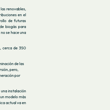
 las renovables,
ribuciones en el
ollo de futuras
 de biogás para
i no se hace una
a, cerca de 350
minación de las
sión, pero,
neración por
 una instalación
r un modelo más
ica actual va en