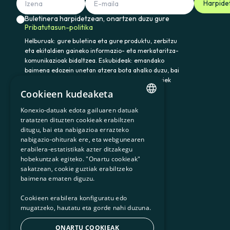
Harpide
Buletinera harpidetzean, onartzen duzu gure
Pribatutasun-politika
Helburuak: gure buletina eta gure produktu, zerbitzu
eta ekitaldien gaineko informazio- eta merkataritza-
komunikazioak bidaltzea. Eskubideak: emandako
baimena edozein unetan atzera bota ahalko duzu, bai
eta datuak atzitu, zuzendu eta ezabatu ere. Horiek
eta gainerako eskubideak baliatzeko idatzi
Cookieen kudeaketa
somenergia@delegado-datos.com helbidera.
Informazio osagarria:
Pribatutasun-politika
Konexio-datuak edota gailuaren datuak
CATALAN
tratatzen dituzten cookieak erabiltzen
ditugu, bai eta nabigazioa errazteko
SPANISH
nabigazio-ohiturak ere, eta webgunearen
erabilera-estatistikak azter ditzakegu
GL
900 103 605
hobekuntzak egiteko. "Onartu cookieak"
BASQUE
sakatzean, cookie guztiak erabiltzeko
baimena ematen diguzu.
Cookieen erabilera konfiguratu edo
mugatzeko, hautatu eta gorde nahi duzuna.
ONARTU COOKIEAK