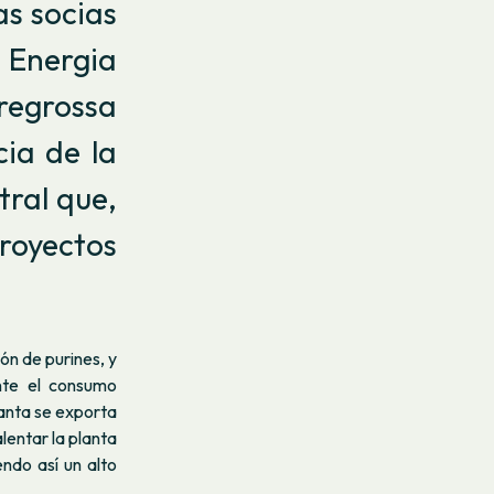
s socias
 Energia
regrossa
cia de la
tral que,
proyectos
ón de purines, y
nte el consumo
lanta se exporta
alentar la planta
ndo así un alto