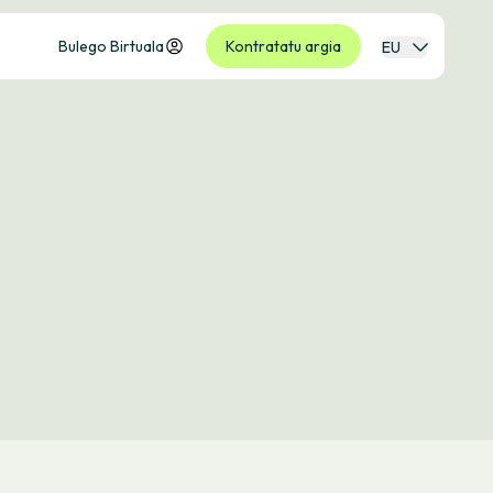
Bulego Birtuala
Kontratatu argia
EU