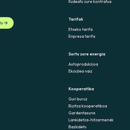
Kudeatu zure kontratua
Tarifak
tu
Etxeko tarifa
Enpresa tarifa
Sortu zure energia
Autoprodukzioa
Ekoizlea naiz
Kooperatiba
Guri buruz
Bizitza kooperatiboa
Gardentasuna
Lankidetza-hitzarmenak
Bazkidetu