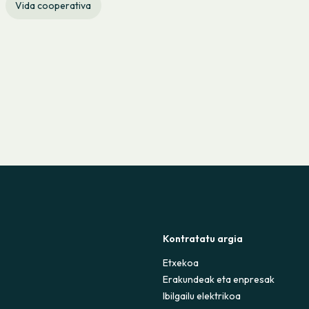
Vida cooperativa
Kontratatu argia
Etxekoa
Erakundeak eta enpresak
Ibilgailu elektrikoa