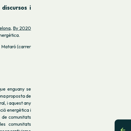
discursos i
elona
,
By 2020
Energètica.
 Mataró (carrer
que enguany se
 una proposta de
ral, i aquest any
ció energètica i
s de comunitats
 les comunitats