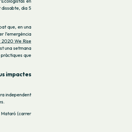
’Ecologistas en
 dissabte, dia 5
ebat que, en una
er l’emergència
 2020 We Rise
just una setmana
i pràctiques que
eus impactes
ora independent
es.
 Mataró (carrer