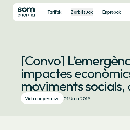
Tarifak
Zerbitzuak
Enpresak
[Convo] L’emergència
impactes econòmics i
moviments socials, d
Vida cooperativa
01 Urria 2019