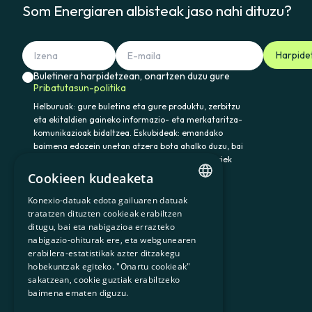
Som Energiaren albisteak jaso nahi dituzu?
Harpide
Buletinera harpidetzean, onartzen duzu gure
Pribatutasun-politika
Helburuak: gure buletina eta gure produktu, zerbitzu
eta ekitaldien gaineko informazio- eta merkataritza-
komunikazioak bidaltzea. Eskubideak: emandako
baimena edozein unetan atzera bota ahalko duzu, bai
eta datuak atzitu, zuzendu eta ezabatu ere. Horiek
eta gainerako eskubideak baliatzeko idatzi
Cookieen kudeaketa
somenergia@delegado-datos.com helbidera.
Informazio osagarria:
Pribatutasun-politika
Konexio-datuak edota gailuaren datuak
CATALAN
tratatzen dituzten cookieak erabiltzen
ditugu, bai eta nabigazioa errazteko
SPANISH
nabigazio-ohiturak ere, eta webgunearen
erabilera-estatistikak azter ditzakegu
GL
900 103 605
hobekuntzak egiteko. "Onartu cookieak"
BASQUE
sakatzean, cookie guztiak erabiltzeko
baimena ematen diguzu.