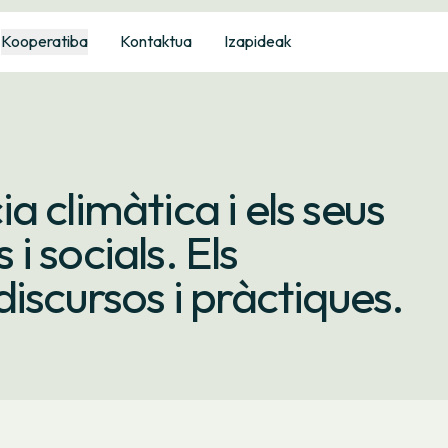
Kooperatiba
Kontaktua
Izapideak
 climàtica i els seus
 socials. Els
iscursos i pràctiques.