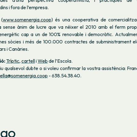
des d’una perspectiva cooperativista, i pràctiques de 
ins i fora de l’empresa.
a
(
www.somenergia.coop
) és una cooperativa de comercialitza
a sense ànim de lucre que va néixer el 2010 amb el ferm prop
l energètic cap a un de 100% renovable i democràtic. Actualm
s sòcies i més de 100.000 contractes de subministrament elè
ars i Canàries.
ió:
Tríptic
,
cartell
i
Web
de l’Escola.
iu qualsevol dubte o si voleu confirmar la vostra assistència: Fra
della@somenergia.coop
- 638.54.38.40.
ago