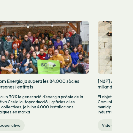
om Energia ja supera les 84.000 sòcies
[NdP] Arranca la
rsones i entitats
millar de Comuni
 un 30% la generació d’energia pròpia de la
El objetivo es impu
iva Creix l’autoproducció i, gràcies a les
Comunidad Energét
ol·lectives, ja hi ha 4.000 instal·lacions
municipios, barrio
aiques en marxa
industriales de Cat
cooperativa
Vida cooperativ