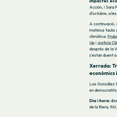
impactes eco
Acción, i Sara 
d’octubre, a le
A continuació, 
mateixa taula
climàtica:
Frida
Up
i
Justícia Cl
després de la V
s’estan duent a
Xerrada:
Tr
econòmics i
Luis González 
en democratitza
Dia i hora:
diss
de la Riera, 96).