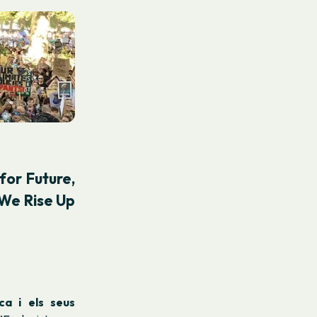
for Future,
 We Rise Up
?
ca i els seus