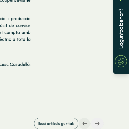
cooperativisme
Laguntza behar?
ció i producció
òsit de canviar
ent compta amb
ctric a tota la
ncesc Casadellà:
Ikusi artikulu guztiak