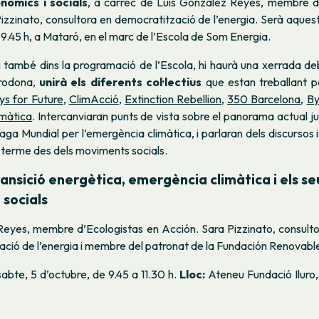
nòmics i socials
, a càrrec de Luis González Reyes, membre d
Pizzinato, consultora en democratització de l’energia. Serà aquest
s 9.45 h, a Mataró, en el marc de l’Escola de Som Energia.
i també dins la programació de l’Escola, hi haurà una xerrada d
 rodona,
unirà els diferents col·lectius
que estan treballant p
ys for Future
,
ClimAcció
,
Extinction Rebellion
,
350 Barcelona
,
By
imàtica
. Intercanviaran punts de vista sobre el panorama actual 
aga Mundial per l’emergència climàtica, i parlaran dels discursos 
 terme des dels moviments socials.
ansició energètica, emergència climàtica i els s
 socials
Reyes, membre d’Ecologistas en Acción. Sara Pizzinato, consult
ció de l’energia i membre del patronat de la Fundación Renovabl
abte, 5 d’octubre, de 9.45 a 11.30 h.
Lloc:
Ateneu Fundació Iluro,