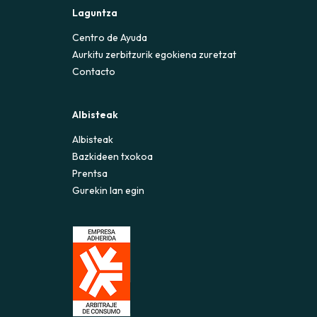
Laguntza
Centro de Ayuda
Aurkitu zerbitzurik egokiena zuretzat
Contacto
Albisteak
Albisteak
Bazkideen txokoa
Prentsa
Gurekin lan egin