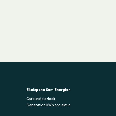
Ekoizpena Som Energian
Gure instalazioak
Generation kWh proiektua