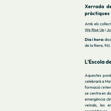
Xerrada d
pràctiques
Amb els col·lec
We Rise Up
i
Ju
Dia i hora:
dis
de la Riera, 96).
L’Escola d
Aquestes ponè
celebrarà a Mat
formació i inter
se centra en do
emergència cli
veïnals, les e