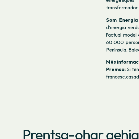
energètiques 
transformador d
Som Energi
d’energia verd
l’actual mode
60.000 persone
Península, Bale
Més informac
Premsa:
Si ten
francesc.casa
Prentsa-ohar gehi